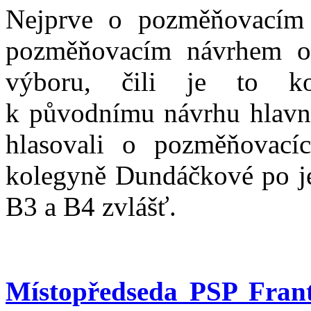
Nejprve o pozměňovacím 
pozměňovacím návrhem ob
výboru, čili je to k
k původnímu návrhu hlavn
hlasovali o pozměňovací
kolegyně Dundáčkové po je
B3 a B4 zvlášť.
Místopředseda PSP Frant