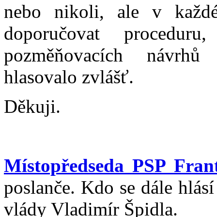
nebo nikoli, ale v kaž
doporučovat procedu
pozměňovacích návrhů
hlasovalo zvlášť.
Děkuji.
Místopředseda PSP Frant
poslanče. Kdo se dále hlás
vlády Vladimír Špidla.