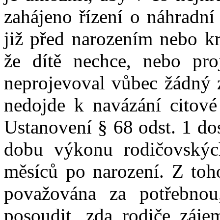
zahájeno řízení o náhradní
již před narozením nebo kr
že dítě nechce, nebo pro
neprojevoval vůbec žádný 
nedojde k navázání citové
Ustanovení § 68 odst. 1 dos
dobu výkonu rodičovskýc
měsíců po narození. Z toho
považována za potřebno
posoudit, zda rodiče zájem