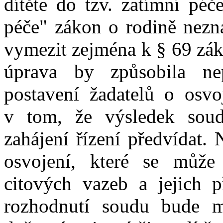
dítěte do tzv. zatímní péč
péče" zákon o rodině nezn
vymezit zejména k § 69 zák
úprava by způsobila nep
postavení žadatelů o osvoj
v tom, že výsledek soud
zahájení řízení předvídat.
osvojení, které se může
citových vazeb a jejich 
rozhodnutí soudu bude m