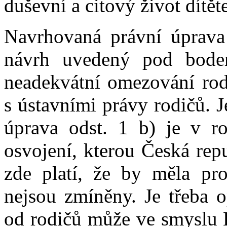
duševní a citový život dítěte
Navrhovaná právní úprava
návrh uvedený pod bode
neadekvátní omezování rod
s ústavními právy rodičů. J
úprava odst. 1 b) je v 
osvojení, kterou Česká repu
zde platí, že by měla pro
nejsou zmíněny. Je třeba o
od rodičů může ve smyslu L