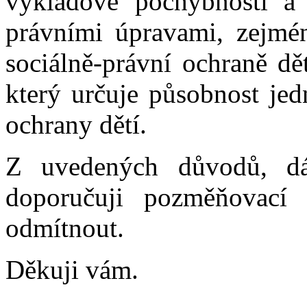
výkladové pochybnosti a 
právními úpravami, zejmé
sociálně-právní ochraně dě
který určuje působnost jed
ochrany dětí.
Z uvedených důvodů, d
doporučuji pozměňovac
odmítnout.
Děkuji vám.