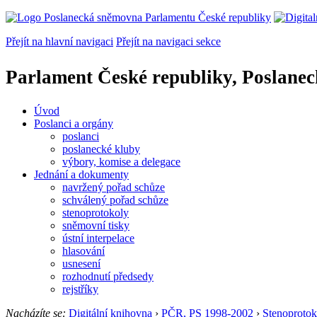
Přejít na hlavní navigaci
Přejít na navigaci sekce
Parlament České republiky, Poslane
Úvod
Poslanci a orgány
poslanci
poslanecké kluby
výbory, komise a delegace
Jednání a dokumenty
navržený pořad schůze
schválený pořad schůze
stenoprotokoly
sněmovní tisky
ústní interpelace
hlasování
usnesení
rozhodnutí předsedy
rejstříky
Nacházíte se:
Digitální knihovna
›
PČR, PS 1998-2002
›
Stenoprotok