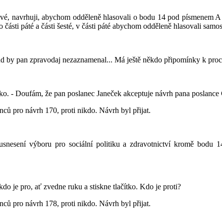
, navrhuji, abychom odděleně hlasovali o bodu 14 pod písmenem A usne
ti páté a části šesté, v části páté abychom odděleně hlasovali samosta
d by pan zpravodaj nezaznamenal... Má ještě někdo připomínky k proce
ačítko. - Doufám, že pan poslanec Janeček akceptuje návrh pana poslanc
ců pro návrh 170, proti nikdo. Návrh byl přijat.
esení výboru pro sociální politiku a zdravotnictví kromě bodu 1
kdo je pro, ať zvedne ruku a stiskne tlačítko. Kdo je proti?
ců pro návrh 178, proti nikdo. Návrh byl přijat.