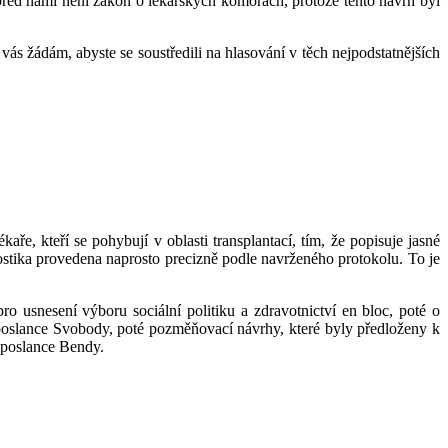
 před námi není zákon o lékařských komorách, protože tento návrh byl
s žádám, abyste se soustředili na hlasování v těch nejpodstatnějších
ře, kteří se pohybují v oblasti transplantací, tím, že popisuje jasné
gnostika provedena naprosto precizně podle navrženého protokolu. To je
 usnesení výboru sociální politiku a zdravotnictví en bloc, poté o
oslance Svobody, poté pozměňovací návrhy, které byly předloženy k
 poslance Bendy.