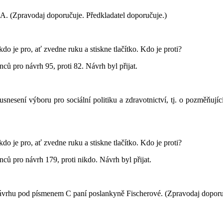
. (Zpravodaj doporučuje. Předkladatel doporučuje.)
kdo je pro, ať zvedne ruku a stiskne tlačítko. Kdo je proti?
ců pro návrh 95, proti 82. Návrh byl přijat.
snesení výboru pro sociální politiku a zdravotnictví, tj. o pozměň
kdo je pro, ať zvedne ruku a stiskne tlačítko. Kdo je proti?
ců pro návrh 179, proti nikdo. Návrh byl přijat.
rhu pod písmenem C paní poslankyně Fischerové. (Zpravodaj doporuču