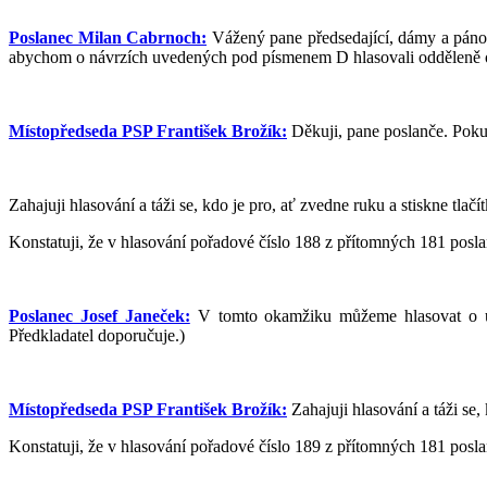
Poslanec Milan Cabrnoch:
Vážený pane předsedající, dámy a pánové
abychom o návrzích uvedených pod písmenem D hlasovali odděleně o čás
Místopředseda PSP František Brožík:
Děkuji, pane poslanče. Poku
Zahajuji hlasování a táži se, kdo je pro, ať zvedne ruku a stiskne tl
Konstatuji, že v hlasování pořadové číslo 188 z přítomných 181 poslan
Poslanec Josef Janeček:
V tomto okamžiku můžeme hlasovat o usn
Předkladatel doporučuje.)
Místopředseda PSP František Brožík:
Zahajuji hlasování a táži se, 
Konstatuji, že v hlasování pořadové číslo 189 z přítomných 181 poslan