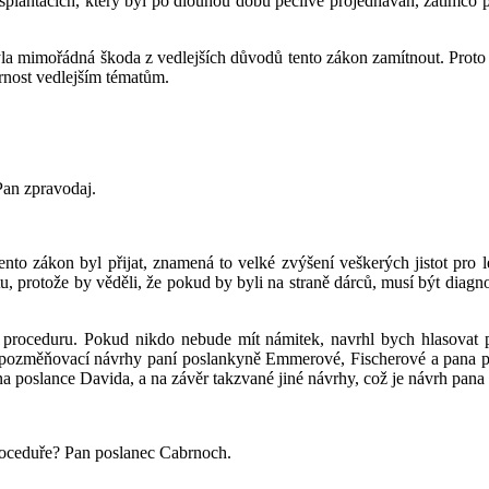
ansplantacích, který byl po dlouhou dobu pečlivě projednáván, zatímco
a mimořádná škoda z vedlejších důvodů tento zákon zamítnout. Proto vá
ornost vedlejším tématům.
Pan zpravodaj.
o zákon byl přijat, znamená to velké zvýšení veškerých jistot pro léka
átu, protože by věděli, že pokud by byli na straně dárců, musí být dia
roceduru. Pokud nikdo nebude mít námitek, navrhl bych hlasovat pro
j. pozměňovací návrhy paní poslankyně Emmerové, Fischerové a pana p
a poslance Davida, a na závěr takzvané jiné návrhy, což je návrh pana
oceduře? Pan poslanec Cabrnoch.