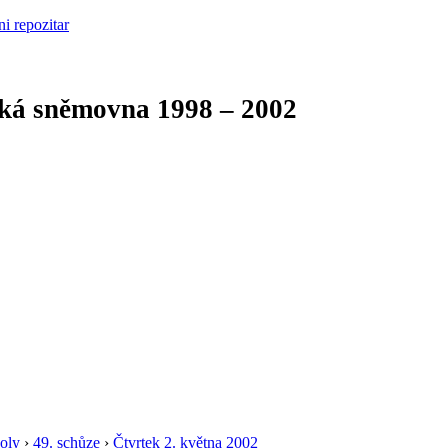
cká sněmovna
1998 – 2002
oly
›
49. schůze
›
Čtvrtek 2. května 2002