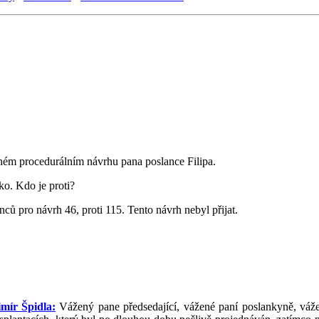
hém procedurálním návrhu pana poslance Filipa.
tko. Kdo je proti?
ců pro návrh 46, proti 115. Tento návrh nebyl přijat.
imír Špidla:
Vážený pane předsedající, vážené paní poslankyně, vážen