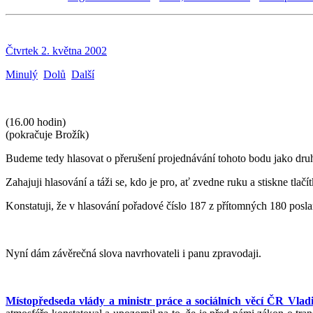
Čtvrtek 2. května 2002
Minulý
Dolů
Další
(16.00 hodin)
(pokračuje Brožík)
Budeme tedy hlasovat o přerušení projednávání tohoto bodu jako dru
Zahajuji hlasování a táži se, kdo je pro, ať zvedne ruku a stiskne tlačí
Konstatuji, že v hlasování pořadové číslo 187 z přítomných 180 poslan
Nyní dám závěrečná slova navrhovateli i panu zpravodaji.
Místopředseda vlády a ministr práce a sociálních věcí ČR Vlad