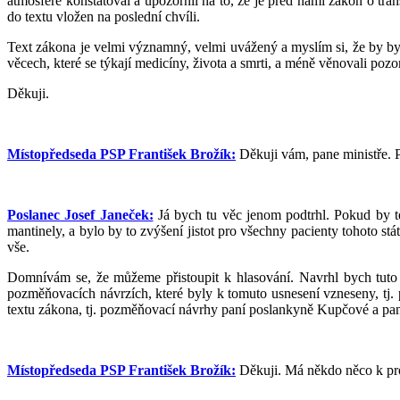
atmosféře konstatoval a upozornil na to, že je před námi zákon o tr
do textu vložen na poslední chvíli.
Text zákona je velmi významný, velmi uvážený a myslím si, že by byl
věcech, které se týkají medicíny, života a smrti, a méně věnovali poz
Děkuji.
Místopředseda PSP František Brožík:
Děkuji vám, pane ministře. 
Poslanec Josef Janeček:
Já bych tu věc jenom podtrhl. Pokud by tent
mantinely, a bylo by to zvýšení jistot pro všechny pacienty tohoto st
vše.
Domnívám se, že můžeme přistoupit k hlasování. Navrhl bych tuto p
pozměňovacích návrzích, které byly k tomuto usnesení vzneseny, t
textu zákona, tj. pozměňovací návrhy paní poslankyně Kupčové a pan
Místopředseda PSP František Brožík:
Děkuji. Má někdo něco k pr