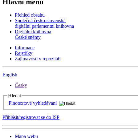
Hlavní menu
Přehled obsahu
Společná česko-slovenská
digitální parlamentní knihovna
Digitální knihovna
České sněmy
Informace
Rejstříky
Zajímavosti v repozitáři
English
Česky
Hledat
Plnotextové vyhledávání
Přihlásit/registrovat se do ISP
Mapa webu