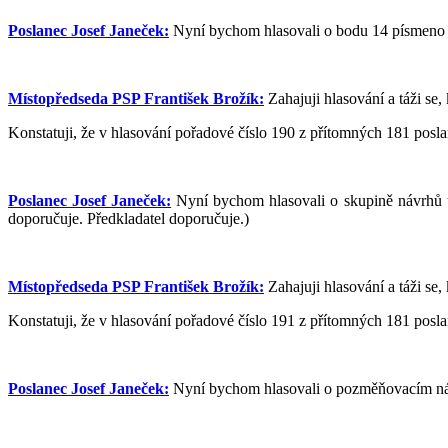
Poslanec Josef Janeček:
Nyní bychom hlasovali o bodu 14 písmeno A
Místopředseda PSP František Brožík:
Zahajuji hlasování a táži se, 
Konstatuji, že v hlasování pořadové číslo 190 z přítomných 181 poslan
Poslanec Josef Janeček:
Nyní bychom hlasovali o skupině návrhů u
doporučuje. Předkladatel doporučuje.)
Místopředseda PSP František Brožík:
Zahajuji hlasování a táži se, 
Konstatuji, že v hlasování pořadové číslo 191 z přítomných 181 poslan
Poslanec Josef Janeček:
Nyní bychom hlasovali o pozměňovacím náv