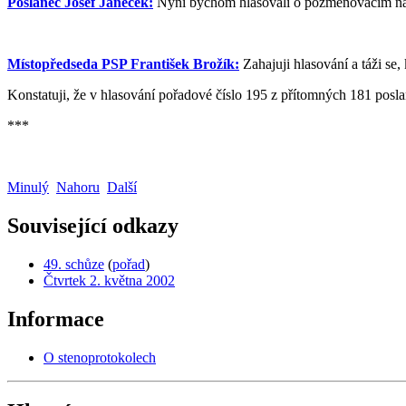
Poslanec Josef Janeček:
Nyní bychom hlasovali o pozměňovacím náv
Místopředseda PSP František Brožík:
Zahajuji hlasování a táži se, 
Konstatuji, že v hlasování pořadové číslo 195 z přítomných 181 poslan
***
Minulý
Nahoru
Další
Související odkazy
49. schůze
(
pořad
)
Čtvrtek 2. května 2002
Informace
O stenoprotokolech