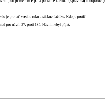
rhu pod písmenem F pana poslance Davida. (Zpravodaj nedoporučuje.
kdo je pro, ať zvedne ruku a stiskne tlačítko. Kdo je proti?
ců pro návrh 27, proti 135. Návrh nebyl přijat.