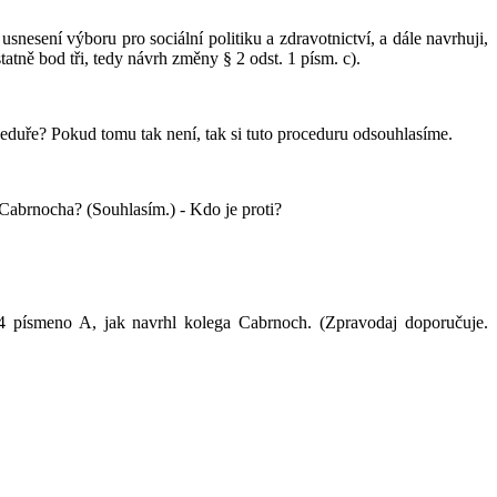
sení výboru pro sociální politiku a zdravotnictví, a dále navrhuji,
tně bod tři, tedy návrh změny § 2 odst. 1 písm. c).
duře? Pokud tomu tak není, tak si tuto proceduru odsouhlasíme.
e Cabrnocha? (Souhlasím.) - Kdo je proti?
4 písmeno A, jak navrhl kolega Cabrnoch. (Zpravodaj doporučuje.