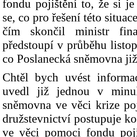
fondu pojištění to, že si j
se, co pro řešení této situa
čím skončil ministr fi
předstoupí v průběhu listo
co Poslanecká sněmovna již
Chtěl bych uvést informa
uvedl již jednou v minu
sněmovna ve věci krize poj
družstevnictví postupuje ko
ve věci pomoci fondu pojiš