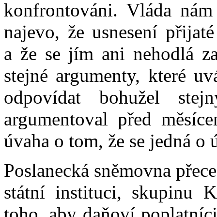
konfrontováni. Vláda nám
najevo, že usnesení přija
a že se jím ani nehodlá za
stejné argumenty, které u
odpovídat bohužel stej
argumentoval před měsícem
úvaha o tom, že se jedná o 
Poslanecká sněmovna přece 
státní instituci, skupinu 
toho, aby daňoví poplatníc