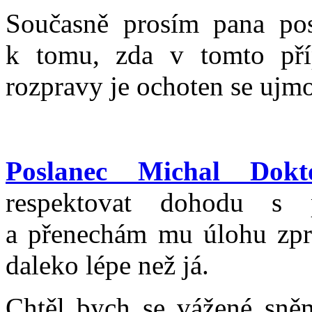
Současně prosím pana pos
k tomu, zda v tomto pří
rozpravy je ochoten se ujm
Poslanec Michal Dokt
respektovat dohodu s
a přenechám mu úlohu zprav
daleko lépe než já.
Chtěl bych se vážené sně