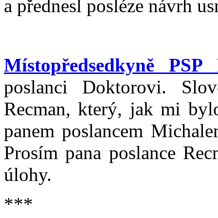
a přednesl posléze návrh us
Místopředsedkyně PSP 
poslanci Doktorovi. Sl
Recman, který, jak mi by
panem poslancem Michale
Prosím pana poslance Recm
úlohy.
***