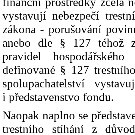
finanční prostředky zcela 
vystavují nebezpečí trestn
zákona - porušování povinn
anebo dle § 127 téhož z
pravidel hospodářského
definované § 127 trestníh
spolupachatelství vystavu
i představenstvo fondu.
Naopak naplno se představe
trestního stíhání z dův