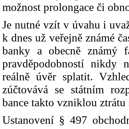
možnost prolongace či obno
Je nutné vzít v úvahu i uv
k dnes už veřejně známé ča
banky a obecně známý fa
pravděpodobností nikdy 
reálně úvěr splatit. Vzh
zúčtovává se státním roz
bance takto vzniklou ztrátu 
Ustanovení § 497 obchodn