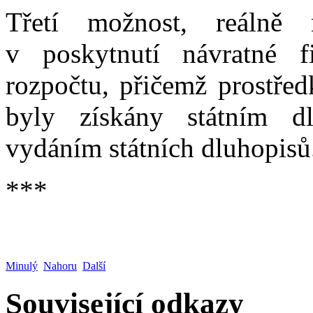
Třetí možnost, reálně 
v poskytnutí návratné f
rozpočtu, přičemž prostře
byly získány státním d
vydáním státních dluhopisů
***
Minulý
Nahoru
Další
Související odkazy