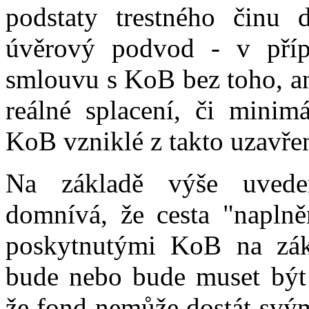
podstaty trestného činu 
úvěrový podvod - v příp
smlouvu s KoB bez toho, an
reálné splacení, či minimá
KoB vzniklé z takto uzavře
Na základě výše uveden
domnívá, že cesta "naplně
poskytnutými KoB na zák
bude nebo bude muset být
že fond nemůže dostát sv