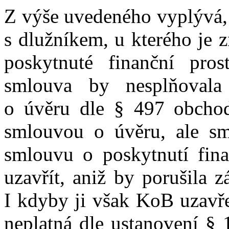
Z výše uvedeného vyplývá,
s dlužníkem, u kterého je 
poskytnuté finanční pros
smlouva by nesplňovala
o úvěru dle § 497 obchod
smlouvou o úvěru, ale sm
smlouvu o poskytnutí fin
uzavřít, aniž by porušila 
I kdyby ji však KoB uzavře
neplatná dle ustanovení § 