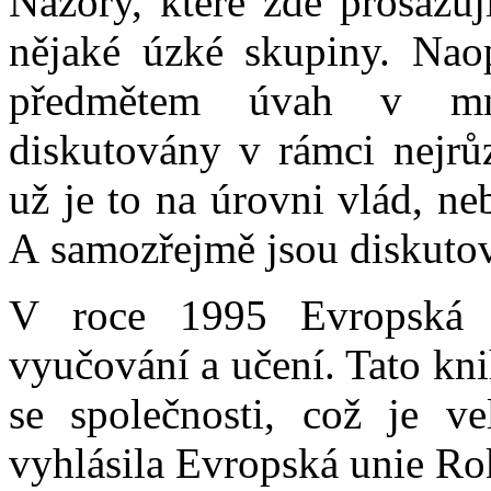
Názory, které zde prosazuj
nějaké úzké skupiny. Naop
předmětem úvah v mno
diskutovány v rámci nejrůz
už je to na úrovni vlád, ne
A samozřejmě jsou diskutov
V roce 1995 Evropská u
vyučování a učení. Tato kni
se společnosti, což je ve
vyhlásila Evropská unie Ro