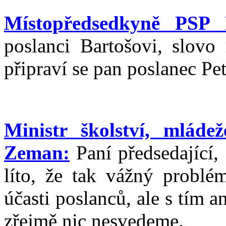
Místopředsedkyně PSP 
poslanci Bartošovi, slov
připraví se pan poslanec Pet
Ministr školství, mlád
Zeman:
Paní předsedající,
líto, že tak vážný probl
účasti poslanců, ale s tím a
zřejmě nic nesvedeme.