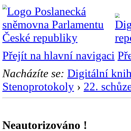
Přejít na hlavní navigaci
Př
Nacházíte se:
Digitální kni
Stenoprotokoly
›
22. schůz
Neautorizováno !