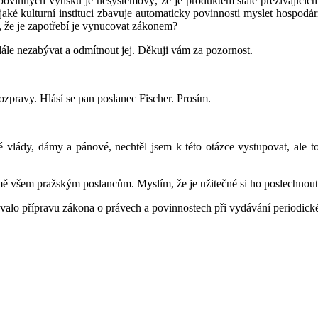
povinných výtisků je nesystémový, že je produktem stále přežívajících 
ějaké kulturní instituci zbavuje automaticky povinnosti myslet hospod
z, že je zapotřebí je vynucovat zákonem?
e nezabývat a odmítnout jej. Děkuji vám za pozornost.
rozpravy. Hlásí se pan poslanec Fischer. Prosím.
lády, dámy a pánové, nechtěl jsem k této otázce vystupovat, ale to, 
jmě všem pražským poslancům. Myslím, že je užitečné si ho poslechnout,
alo přípravu zákona o právech a povinnostech při vydávání periodické