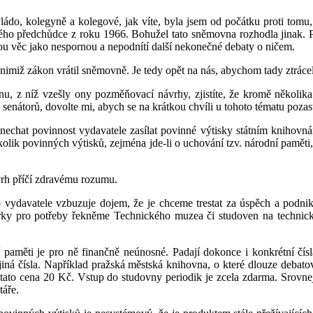
ádo, kolegyně a kolegové, jak víte, byla jsem od počátku proti tom
ckého předchůdce z roku 1966. Bohužel tato sněmovna rozhodla jinak. 
nou věc jako nespornou a nepodnítí další nekonečné debaty o ničem.
imiž zákon vrátil sněmovně. Je tedy opět na nás, abychom tady ztrácel
nu, z níž vzešly ony pozměňovací návrhy, zjistíte, že kromě několik
nátorů, dovolte mi, abych se na krátkou chvíli u tohoto tématu pozasta
nechat povinnost vydavatele zasílat povinné výtisky státním knihovná
olik povinných výtisků, zejména jde-li o uchování tzv. národní paměti,
vrh příčí zdravému rozumu.
 vydavatele vzbuzuje dojem, že je chceme trestat za úspěch a podni
rky pro potřeby řekněme Technického muzea či studoven na technický
měti je pro ně finančně neúnosné. Padají dokonce i konkrétní čísla.
jiná čísla. Například pražská městská knihovna, o které dlouze debato
tato cena 20 Kč. Vstup do studovny periodik je zcela zdarma. Srovn
táře.