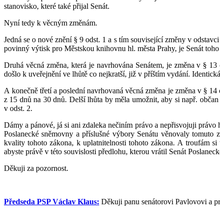
stanovisko, které také přijal Senát.
Nyní tedy k věcným změnám.
Jedná se o nové znění § 9 odst. 1 a s tím související změny v odstavc
povinný výtisk pro Městskou knihovnu hl. města Prahy, je Senát toho 
Druhá věcná změna, která je navrhována Senátem, je změna v § 13 o
došlo k uveřejnění ve lhůtě co nejkratší, již v příštím vydání. Identick
A konečně třetí a poslední navrhovaná věcná změna je změna v § 14 
z 15 dnů na 30 dnů. Delší lhůta by měla umožnit, aby si např. občan
v odst. 2.
Dámy a pánové, já si ani zdaleka nečiním právo a nepřisvojuji právo 
Poslanecké sněmovny a příslušné výbory Senátu věnovaly tomuto z
kvality tohoto zákona, k uplatnitelnosti tohoto zákona. A troufám si 
abyste právě v této souvislosti předlohu, kterou vrátil Senát Poslane
Děkuji za pozornost.
Předseda PSP Václav Klaus:
Děkuji panu senátorovi Pavlovovi a p