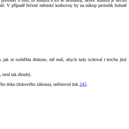
představ o tom, že kultura a trh se nesnášejí, neboť kultura je něčím
árně. V případě řečené městské knihovny by na nákup periodik bohatě
jak se rozběhla diskuse, mě nutí, abych tady ocitoval i trochu jiný
 není tak dlouhý.
ho tisku (tiskového zákona), sněmovní tisk
245
.