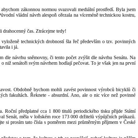
u, abychom zákonnou normou svazovali mediální prostředí. Byla jsem
Původní vládní návrh alespoň ořezala na víceméně technickou kostru,
i drahocenný čas. Ztrácejme tedy!
a vyloženě technických drobností šla řeč především o tzv. povinných
vila i já.
m dle návrhu sněmovny, či tento počet zvýšit dle návrhu Senátu. Na
 o niž senátoři svým návrhem hodlají pečovat. To je však jen na první
kavost. Obdobně bychom mohli zavést povinnost výrobců bicyklů či
ch fakultách. Řeknete - absurdní. Ano, ale o nic více než povinné
 Roční předplatné cca 1 800 titulů periodického tisku přijde Státní
val Senát, měla v loňském roce 173 000 držitelů výpůjčních průkazů.
ejte si prosím tato čísla s poměrem mezi průměrným příjmem v České