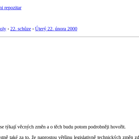
oly
›
22. schůze
›
Úterý 22. února 2000
 se týkají věcných změn a o těch budu potom podrobněji hovořit.
tně také za to, že naprostou většinu legislativně technických změn zdův