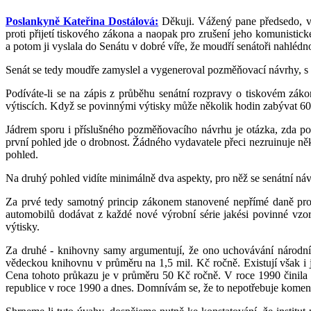
Poslankyně Kateřina Dostálová:
Děkuji. Vážený pane předsedo, vl
proti přijetí tiskového zákona a naopak pro zrušení jeho komunisti
a potom ji vyslala do Senátu v dobré víře, že moudří senátoři nahléd
Senát se tedy moudře zamyslel a vygeneroval pozměňovací návrhy, s n
Podíváte-li se na zápis z průběhu senátní rozpravy o tiskovém záko
výtiscích. Když se povinnými výtisky může několik hodin zabývat 60 se
Jádrem sporu i příslušného pozměňovacího návrhu je otázka, zda po
první pohled jde o drobnost. Žádného vydavatele přeci nezruinuje něk
pohled.
Na druhý pohled vidíte minimálně dva aspekty, pro něž se senátní ná
Za prvé tedy samotný princip zákonem stanovené nepřímé daně pro
automobilů dodávat z každé nové výrobní série jakési povinné vzo
výtisky.
Za druhé - knihovny samy argumentují, že ono uchovávání národní pa
vědeckou knihovnu v průměru na 1,5 mil. Kč ročně. Existují však i 
Cena tohoto průkazu je v průměru 50 Kč ročně. V roce 1990 činila 
republice v roce 1990 a dnes. Domnívám se, že to nepotřebuje komen