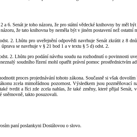
i 2 a 6. Senát je toho názoru, že pro státní vědecké knihovny by měl bý
názoru, že tato knihovna by neměla být v jiném postavení než ostatní 
dst. 2. Lhůtu pro uveřejnění odpovědi navrhuje Senát zkrátit z 8 dnů
á úprava se navrhuje v § 21 bod 1 a v textu § 5 d) odst. 2.
odst. 2. Lhůtu pro podání návrhu soudu na rozhodnutí o povinnosti uve
 neznalý soudního řízení mohl opatřit právní pomoc prostřednictvím adv
hodnotit proces projednávání tohoto zákona. Současně si však dovolím ř
ákonu zcela mimořádnou pozornost. Výsledkem jsou pozměňovací návr
také tvrdit a říci zde zcela nahlas, že také změny, které přijal Senát
cké sněmovně, takto posuzovali.
rosím paní poslankyni Dostálovou o slovo.