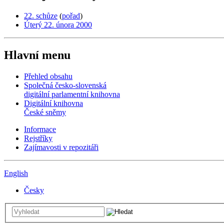
22. schůze
(
pořad
)
Úterý 22. února 2000
Hlavní menu
Přehled obsahu
Společná česko-slovenská
digitální parlamentní knihovna
Digitální knihovna
České sněmy
Informace
Rejstříky
Zajímavosti v repozitáři
English
Česky