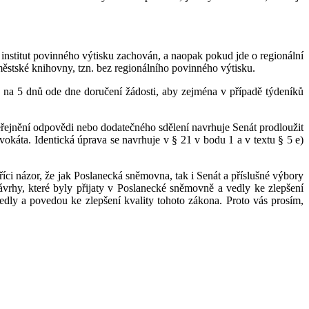
t institut povinného výtisku zachován, a naopak pokud jde o regionální
městské knihovny, tzn. bez regionálního povinného výtisku.
 na 5 dnů ode dne doručení žádosti, aby zejména v případě týdeníků
řejnění odpovědi nebo dodatečného sdělení navrhuje Senát prodloužit
okáta. Identická úprava se navrhuje v § 21 v bodu 1 a v textu § 5 e)
íci názor, že jak Poslanecká sněmovna, tak i Senát a příslušné výbory
hy, které byly přijaty v Poslanecké sněmovně a vedly ke zlepšení
, vedly a povedou ke zlepšení kvality tohoto zákona. Proto vás prosím,