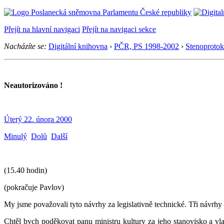
Přejít na hlavní navigaci
Přejít na navigaci sekce
Nacházíte se:
Digitální knihovna
›
PČR, PS 1998-2002
›
Stenoprotok
Neautorizováno !
Úterý 22. února 2000
Minulý
Dolů
Další
(15.40 hodin)
(pokračuje Pavlov)
My jsme považovali tyto návrhy za legislativně technické. Tři návrhy
Chtěl bych poděkovat panu ministru kultury za jeho stanovisko a vlas