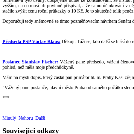
Shrneme-li tyto úvahy, dospějeme nutně ke konstatování, že institut 
vyšším, na co musí trh povinně přispívat, a že samo účinkování v n
stačilo zvýšit cenu roční průkazky o 10 Kč. Je to skutečně tolik peně
Doporučuji tedy sněmovně se tímto pozměňovacím návrhem Senátu dál
Předseda PSP Václav Klaus:
Děkuji. Táži se, kdo další se hlásí do 
Poslanec Stanislav Fischer:
Vážený pane předsedo, vážení členové v
pohled, než měla moje předchůdkyně.
Mám na mysli dopis, který zaslal pan primátor hl. m. Prahy Kasl zře
"Vážený pane poslanče, hlavní město Praha od samého počátku sledov
***
Minulý
Nahoru
Další
Souvisejici odkazy