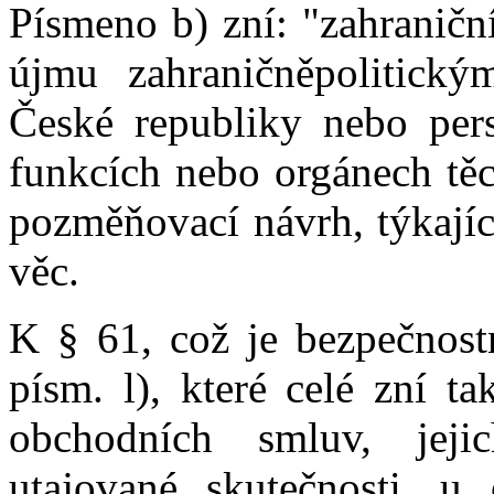
Písmeno b) zní: "zahraničn
újmu zahraničněpolitick
České republiky nebo pers
funkcích nebo orgánech těc
pozměňovací návrh, týkajíc
věc.
K § 61, což je bezpečnostn
písm. l), které celé zní t
obchodních smluv, jeji
utajované skutečnosti, u