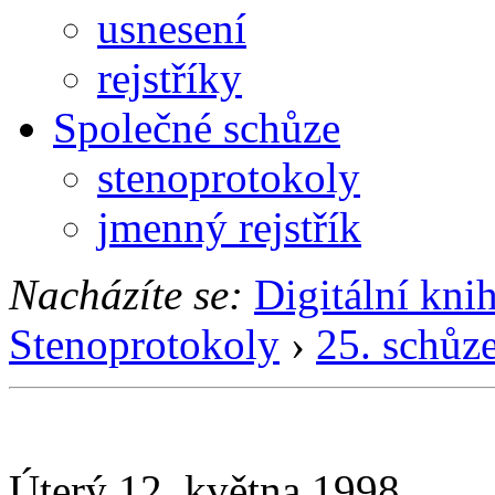
usnesení
rejstříky
Společné schůze
stenoprotokoly
jmenný rejstřík
Nacházíte se:
Digitální kni
Stenoprotokoly
›
25. schůz
Úterý 12. května 1998