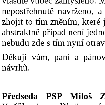
vlastně vůbec zamýšleno. M
nepostřehnutě navrženo, a
zhojit to tím zněním, které 
abstraktně případ není jedn
nebudu zde s tím nyní otrav
Děkuji vám, paní a páno
návrhů.
Předseda PSP Miloš Z