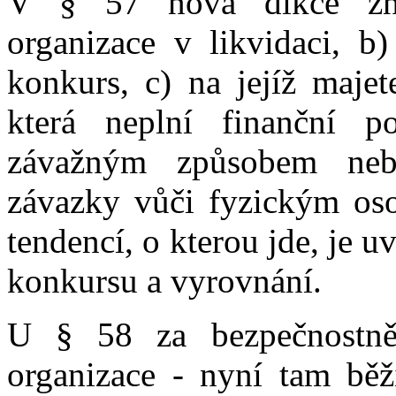
V § 57 nová dikce zní
organizace v likvidaci, b)
konkurs, c) na jejíž maje
která neplní finanční po
závažným způsobem neb
závazky vůči fyzickým os
tendencí, o kterou jde, je 
konkursu a vyrovnání.
U § 58 za bezpečnostně
organizace - nyní tam běž