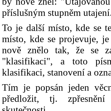
by nově zněl: "Utajovanou 
příslušným stupněm utajení
To je další místo, kde se t
místo, kde se projevuje, je
nově znělo tak, že se za
"klasifikaci", a toto pí
klasifikaci, stanovení a ozn
Tím je popsán jeden věcn
předložit, tj. zpřesněn
skutečnosti.