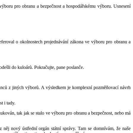
ní výboru pro obranu a bezpečnost a hospodářskému výboru. Usnesení
eferoval o okolnostech projednávání zákona ve výboru pro obranu a
 odešli do kuloárů. Pokračujte, pane poslanče.
lanců z jiných výborů. A výsledkem je komplexní pozměňovací návrh
t i tady.
edukován, tak jak se stalo ve výboru pro obranu a bezpečnost, nebo má
 z něj nový ústřední orgán státní správy. Tam se domnívám, že naše