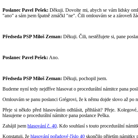
Poslanec Pavel Pešek:
Děkuji. Dovolte mi, abych se vám lidsky omluv
"ano" a sám jsem špatně zmáčkl "ne". Čili omlouvám se a zároveň žá
Předseda PSP Miloš Zeman:
Děkuji. Čili, nestěžujete si, pane posl
Poslanec Pavel Pešek:
Ano.
Předseda PSP Miloš Zeman:
Děkuji, pochopil jsem.
Budeme nyní tedy nejdříve hlasovat o procedurální námitce pana pos
Omlouvám se panu poslanci Grégrovi, že k němu dojde slovo až po ně
Přeje si někdo před hlasováním odhlásit, přihlásit? Přeje. Kolegové
hlasujeme o procedurální námitce pana poslance Peška.
Zahájil jsem
hlasování č. 40
. Kdo souhlasí s touto procedurální námitk
Konstatuji, že
hlasování pořadové číslo 40
skončilo přijetím námitky 