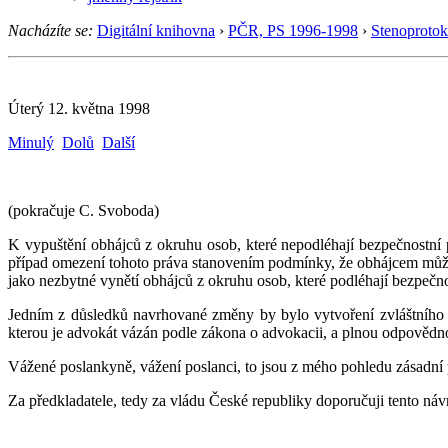
Nacházíte se:
Digitální knihovna
›
PČR, PS 1996-1998
›
Stenoprotok
Úterý 12. května 1998
Minulý
Dolů
Další
(pokračuje C. Svoboda)
K vypuštění obhájců z okruhu osob, které nepodléhají bezpečnostní 
případ omezení tohoto práva stanovením podmínky, že obhájcem může 
jako nezbytné vynětí obhájců z okruhu osob, které podléhají bezpeč
Jedním z důsledků navrhované změny by bylo vytvoření zvláštního 
kterou je advokát vázán podle zákona o advokacii, a plnou odpovědno
Vážené poslankyně, vážení poslanci, to jsou z mého pohledu zásadní
Za předkladatele, tedy za vládu České republiky doporučuji tento ná