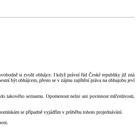
obodně si zvolit obhájce. I když právní řád České republiky již zná
mí být obhájcem, přesto se v zájmu zajištění práva na obhajobu jeví
 do takového seznamu. Opomenout nelze ani povinnost mlčenlivosti,
ipomínkám se případně vyjádřím v průběhu tohoto projednávání.
nost.