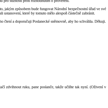
 pro stížnosti proti rozhodnutím o prověření.
ude to, jakým způsobem bude fungovat Národní bezpečnostní úřad ve své
ali ustanovení, které by tomuto mělo alespoň částečně zabránit.
o čtení a doporučuji Poslanecké sněmovně, aby ho schválila. Děkuji.
tačí zdvihnout ruku, pane poslanče, takže učiňte tak nyní. (Oživení v