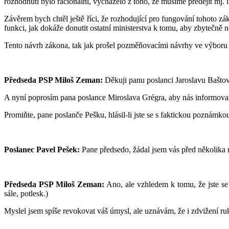
rozhodnutí bylo racionální, vycházelo z toho, že musíme předejít mj
Závěrem bych chtěl ještě říci, že rozhodující pro fungování tohoto z
funkci, jak dokáže donutit ostatní ministerstva k tomu, aby zbytečně n
Tento návrh zákona, tak jak prošel pozměňovacími návrhy ve výboru 
Předseda PSP Miloš Zeman:
Děkuji panu poslanci Jaroslavu Baštov
A nyní poprosím pana poslance Miroslava Grégra, aby nás informova
Promiňte, pane poslanče Pešku, hlásil-li jste se s faktickou poznámkou
Poslanec Pavel Pešek:
Pane předsedo, žádal jsem vás před několika 
Předseda PSP Miloš Zeman:
Ano, ale vzhledem k tomu, že jste se 
sále, potlesk.)
Myslel jsem spíše revokovat váš úmysl, ale uznávám, že i zdvižení ru