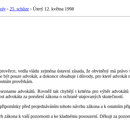
oly
›
25. schůze
›
Úterý 12. května 1998
prověrce, vedla vládu zejména ústavní zásada, že obviněný má právo sv
být pouze advokát, a dokonce obsahuje i důvody, pro které advokát nes
nostním prověrkám.
seznamu advokátů. Rovněž tak chybějí i kritéria pro výběr advokátů
st advokáta za porušení zákona o ochraně utajovaných skutečností.
 připomínky před projednáváním tohoto návrhu zákona a k ostatním př
vrh zákona k vaší pozornosti a ke kladnému posouzení. Děkuji za pozor