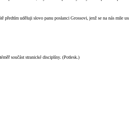
ště předtím uděluji slovo panu poslanci Grossovi, jenž se na nás mile u
éměř součást stranické disciplíny. (Potlesk.)