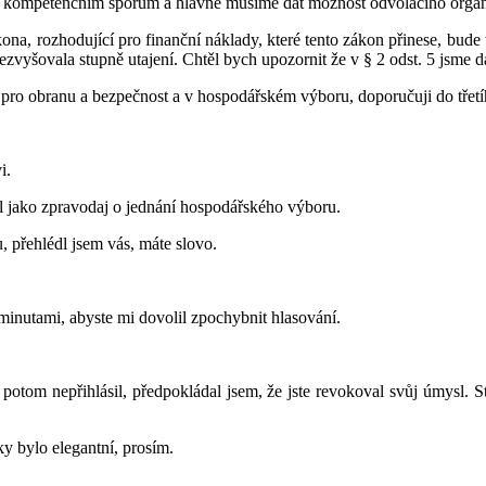
. i kompetenčním sporům a hlavně musíme dát možnost odvolacího orgánu
ákona, rozhodující pro finanční náklady, které tento zákon přinese, b
ezvyšovala stupně utajení. Chtěl bych upozornit že v § 2 odst. 5 jsme d
pro obranu a bezpečnost a v hospodářském výboru, doporučuji do třetíh
i.
l jako zpravodaj o jednání hospodářského výboru.
, přehlédl jsem vás, máte slovo.
minutami, abyste mi dovolil zpochybnit hlasování.
potom nepřihlásil, předpokládal jsem, že jste revokoval svůj úmysl. S
ky bylo elegantní, prosím.