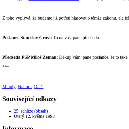
Z toho vyplývá, že budeme již potřetí hlasovat o témže zákonu, ale je
Poslanec Stanislav Gross:
To na vás, pane předsedo.
Předseda PSP Miloš Zeman:
Děkuji vám, pane poslanče. Je to také t
***
Minulý
Nahoru
Další
Související odkazy
25. schůze
(
obsah
)
Úterý 12. května 1998
Informace