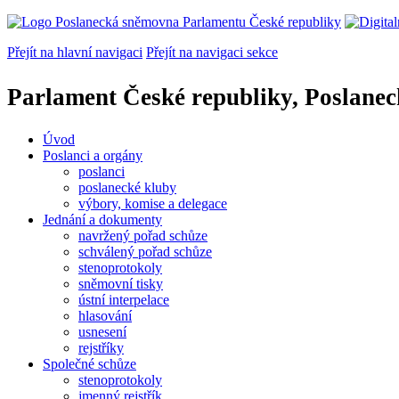
Přejít na hlavní navigaci
Přejít na navigaci sekce
Parlament České republiky, Poslane
Úvod
Poslanci a orgány
poslanci
poslanecké kluby
výbory, komise a delegace
Jednání a dokumenty
navržený pořad schůze
schválený pořad schůze
stenoprotokoly
sněmovní tisky
ústní interpelace
hlasování
usnesení
rejstříky
Společné schůze
stenoprotokoly
jmenný rejstřík