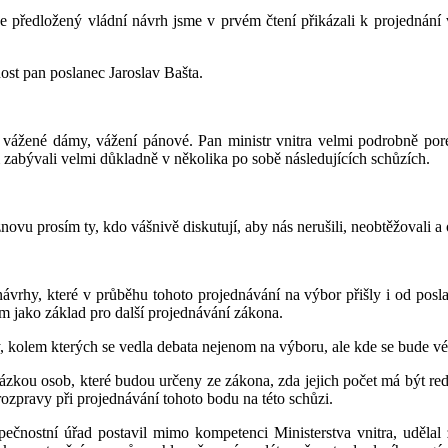
že předložený vládní návrh jsme v prvém čtení přikázali k projedná
ost pan poslanec Jaroslav Bašta.
vážené dámy, vážení pánové. Pan ministr vnitra velmi podrobně por
 zabývali velmi důkladně v několika po sobě následujících schůzích.
novu prosím ty, kdo vášnivě diskutují, aby nás nerušili, neobtěžovali a
vrhy, které v průběhu tohoto projednávání na výbor přišly i od pos
m jako základ pro další projednávání zákona.
 kolem kterých se vedla debata nejenom na výboru, ale kde se bude vés
otázkou osob, které budou určeny ze zákona, zda jejich počet má být r
rozpravy při projednávání tohoto bodu na této schůzi.
zpečnostní úřad postavil mimo kompetenci Ministerstva vnitra, udělal