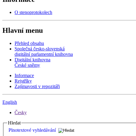
O stenoprotokolech
Hlavní menu
Přehled obsahu
Společná česko-slovenská
digitální parlamentní knihovna
Digitální knihovna
České sněmy
Informace
Rejstříky
Zajímavosti v repozitáři
English
Česky
Hledat
Plnotextové vyhledávání