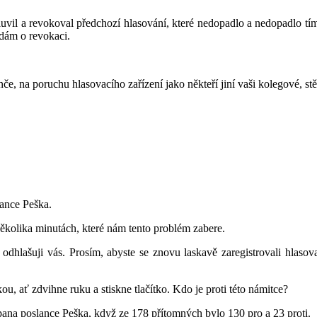
il a revokoval předchozí hlasování, které nedopadlo a nedopadlo tím, 
dám o revokaci.
anče, na poruchu hlasovacího zařízení jako někteří jiní vaši kolegové, s
lance Peška.
kolika minutách, které nám tento problém zabere.
, odhlašuji vás. Prosím, abyste se znovu laskavě zaregistrovali hlas
ou, ať zdvihne ruku a stiskne tlačítko. Kdo je proti této námitce?
pana poslance Peška, když ze 178 přítomných bylo 130 pro a 23 proti.