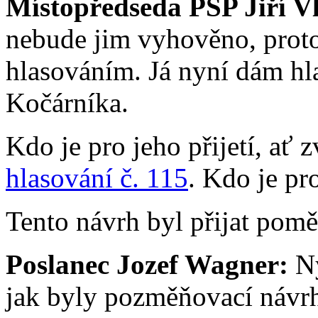
Místopředseda PSP Jiří V
nebude jim vyhověno, proto
hlasováním. Já nyní dám hl
Kočárníka.
Kdo je pro jeho přijetí, ať 
hlasování č. 115
. Kdo je pro
Tento návrh byl přijat pomě
Poslanec Jozef Wagner:
Ny
jak byly pozměňovací návrh