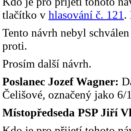
Kdo je pro přijetí tohoto n
tlačítko v
hlasování č. 121
.
Tento návrh nebyl schválen
proti.
Prosím další návrh.
Poslanec Jozef Wagner:
D
Čelišové, označený jako 6/1
Místopředseda PSP Jiří V
Kdo je pro přijetí tohoto ná