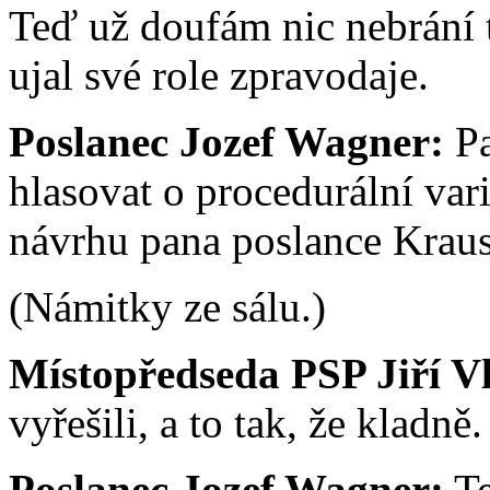
Teď už doufám nic nebrání
ujal své role zpravodaje.
Poslanec Jozef Wagner:
Pa
hlasovat o procedurální vari
návrhu pana poslance Krause
(Námitky ze sálu.)
Místopředseda PSP Jiří V
vyřešili, a to tak, že kladně.
Poslanec Jozef Wagner:
Te