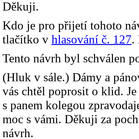
Děkuji.
Kdo je pro přijetí tohoto ná
tlačítko v
hlasování č. 127
.
Tento návrh byl schválen p
(Hluk v sále.) Dámy a páno
vás chtěl poprosit o klid. J
s panem kolegou zpravodaj
moc s vámi. Děkuji za poch
návrh.