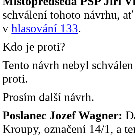
Místopředseda PSP Jiří V
schválení tohoto návrhu, a
v
hlasování 133
.
Kdo je proti?
Tento návrh nebyl schválen
proti.
Prosím další návrh.
Poslanec Jozef Wagner:
Da
Kroupy, označení 14/1, a te