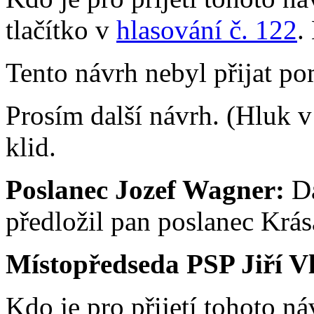
tlačítko v
hlasování č. 122
.
Tento návrh nebyl přijat po
Prosím další návrh. (Hluk v
klid.
Poslanec Jozef Wagner:
Da
předložil pan poslanec Krás
Místopředseda PSP Jiří V
Kdo je pro přijetí tohoto n