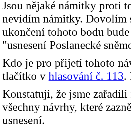
Jsou nějaké námitky proti 
nevidím námitky. Dovolím s
ukončení tohoto bodu bude 
"usnesení Poslanecké sněmo
Kdo je pro přijetí tohoto ná
tlačítko v
hlasování č. 113
.
Konstatuji, že jsme zařadi
všechny návrhy, které zazn
usnesení.