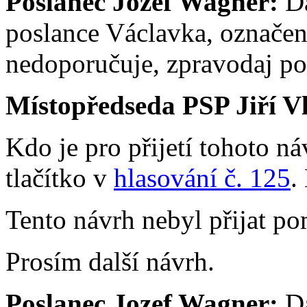
Poslanec Jozef Wagner:
Da
poslance Václavka, označen
nedoporučuje, zpravodaj p
Místopředseda PSP Jiří V
Kdo je pro přijetí tohoto ná
tlačítko v
hlasování č. 125
.
Tento návrh nebyl přijat po
Prosím další návrh.
Poslanec Jozef Wagner:
Da