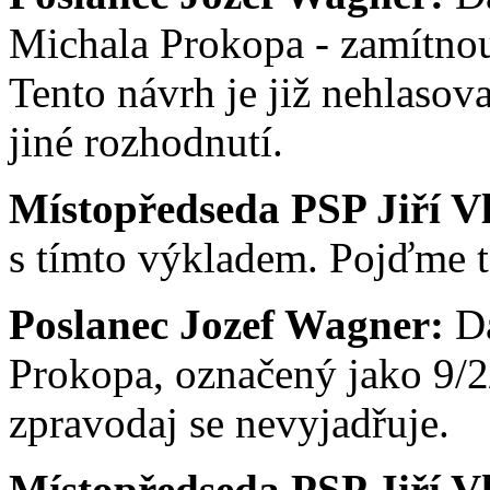
Michala Prokopa - zamítnou
Tento návrh je již nehlasov
jiné rozhodnutí.
Místopředseda PSP Jiří V
s tímto výkladem. Pojďme t
Poslanec Jozef Wagner:
Da
Prokopa, označený jako 9/2
zpravodaj se nevyjadřuje.
Místopředseda PSP Jiří V