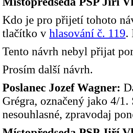
Místopředseda PSP Jiří V
Kdo je pro přijetí tohoto ná
tlačítko v
hlasování č. 119
.
Tento návrh nebyl přijat po
Prosím další návrh.
Poslanec Jozef Wagner:
Da
Grégra, označený jako 4/1. 
nesouhlasné, zpravodaj po
Místopředseda PSP Jiří V