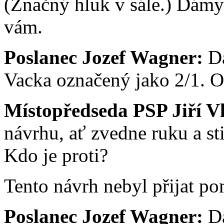
(Značný hluk v sále.) Dámy
vám.
Poslanec Jozef Wagner:
Da
Vacka označený jako 2/1. O
Místopředseda PSP Jiří V
návrhu, ať zvedne ruku a st
Kdo je proti?
Tento návrh nebyl přijat po
Poslanec Jozef Wagner:
Da