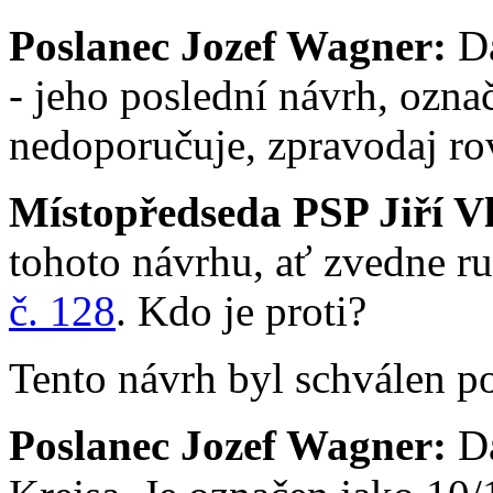
Poslanec Jozef Wagner:
Da
- jeho poslední návrh, ozna
nedoporučuje, zpravodaj ro
Místopředseda PSP Jiří V
tohoto návrhu, ať zvedne ru
č. 128
. Kdo je proti?
Tento návrh byl schválen p
Poslanec Jozef Wagner:
Da