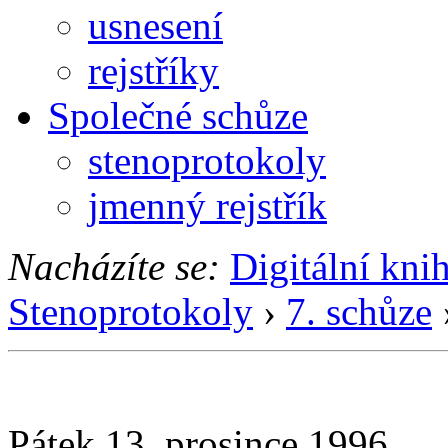
usnesení
rejstříky
Společné schůze
stenoprotokoly
jmenný rejstřík
Nacházíte se:
Digitální kni
Stenoprotokoly
›
7. schůze
Pátek 13. prosince 1996