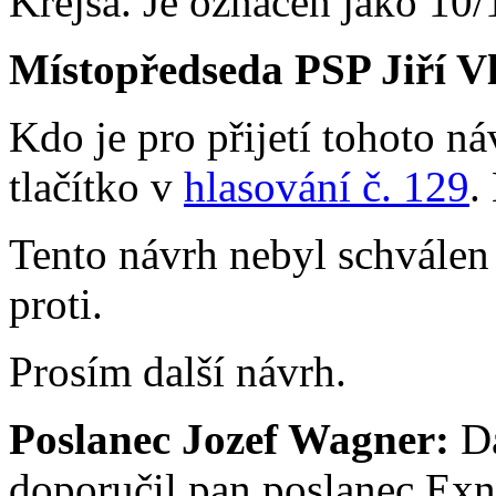
Krejsa. Je označen jako 10/
Místopředseda PSP Jiří V
Kdo je pro přijetí tohoto ná
tlačítko v
hlasování č. 129
.
Tento návrh nebyl schválen
proti.
Prosím další návrh.
Poslanec Jozef Wagner:
Da
doporučil pan poslanec Exne