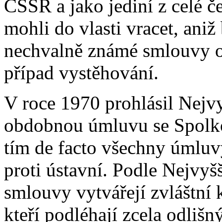
ČSSR a jako jediní z celé č
mohli do vlasti vracet, aniž 
nechvalně známé smlouvy o
případ vystěhování.
V roce 1970 prohlásil Nejv
obdobnou úmluvu se Spolk
tím de facto všechny úmluv
proti ústavní. Podle Nejvyš
smlouvy vytvářejí zvláštní 
kteří podléhají zcela odli