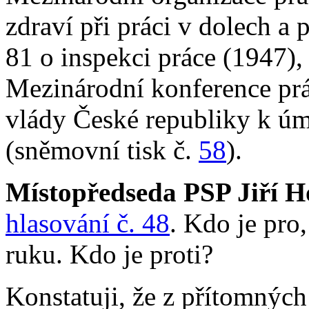
zdraví při práci v dolech a 
81 o inspekci práce (1947), 
Mezinárodní konference prá
vlády České republiky k úm
(sněmovní tisk č.
58
).
Místopředseda PSP Jiří H
hlasování č. 48
. Kdo je pro,
ruku. Kdo je proti?
Konstatuji, že z přítomnýc