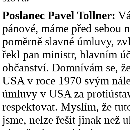
Poslanec Pavel Tollner:
Vá
pánové, máme před sebou ná
poměrně slavné úmluvy, zvlá
řekl pan ministr, hlavním ú
občanství. Domnívám se, že
USA v roce 1970 svým nález
úmluvy v USA za protiústavn
respektovat. Myslím, že tuto
jsme, nelze řešit jinak než 