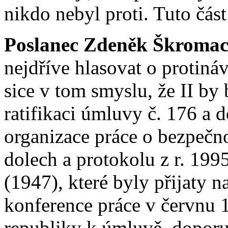
nikdo nebyl proti. Tuto část
Poslanec Zdeněk Škromac
nejdříve hlasovat o protiná
sice v tom smyslu, že II by
ratifikaci úmluvy č. 176 a 
organizace práce o bezpečno
dolech a protokolu z r. 199
(1947), které byly přijaty 
konference práce v červnu 
republiky k úmluvě, doporu