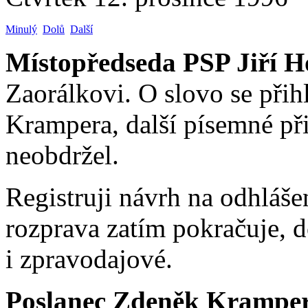
Minulý
Dolů
Další
Místopředseda PSP Jiří H
Zaorálkovi. O slovo se přih
Krampera, další písemné př
neobdržel.
Registruji návrh na odhláš
rozprava zatím pokračuje, d
i zpravodajové.
Poslanec Zdeněk Krampe