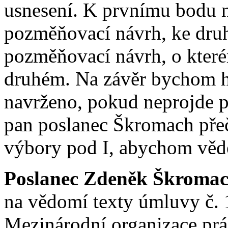
usnesení. K prvnímu bodu 
pozměňovací návrh, ke dru
pozměňovací návrh, o kter
druhém. Na závěr bychom hla
navrženo, pokud neprojde 
pan poslanec Škromach přeče
výbory pod I, abychom vědě
Poslanec Zdeněk Škromac
na vědomí texty úmluvy č. 
Mezinárodní organizace prá