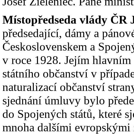
Josef Zieleniec. Pane minist
Místopředseda vlády ČR Jo
předsedající, dámy a pánov
Československem a Spojeným
v roce 1928. Jejím hlavním
státního občanství v případ
naturalizací občanství str
sjednání úmluvy bylo přede
do Spojených států, které s
mnoha dalšími evropskými