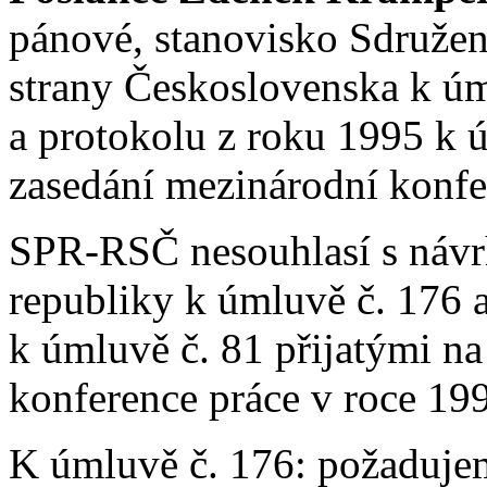
pánové, stanovisko Sdružen
strany Československa k úm
a protokolu z roku 1995 k ú
zasedání mezinárodní konfe
SPR-RSČ nesouhlasí s návr
republiky k úmluvě č. 176 a
k úmluvě č. 81 přijatými n
konference práce v roce 19
K úmluvě č. 176: požadujem