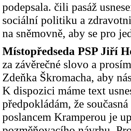
podepsala. čili pasáž usne
sociální politiku a zdravotn
na sněmovně, aby se pro jed
Místopředseda PSP Jiří H
za závěrečné slovo a prosí
Zdeňka Škromacha, aby nás
K dispozici máme text usne
předpokládám, že současná 
poslancem Kramperou je up
pozměňovacího návrhu. Prosí