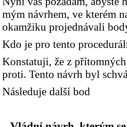
Nyní vás požádám, abyste hl
mým návrhem, ve kterém na
okamžiku projednávali body
Kdo je pro tento procedurál
Konstatuji, že z přítomnýc
proti. Tento návrh byl schvá
Následuje další bod
Vládní návrh, kterým s