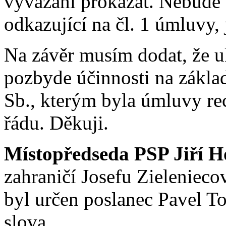
vyvázání prokázat. Nebude t
odkazující na čl. 1 úmluvy
Na závěr musím dodat, že 
pozbyde účinnosti na zákla
Sb., kterým byla úmluvy re
řádu. Děkuji.
Místopředseda PSP Jiří H
zahraničí Josefu Zielenieco
byl určen poslanec Pavel Tol
slova.