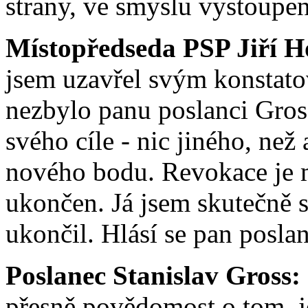
strany, ve smyslu vystoupe
Místopředseda PSP Jiří H
jsem uzavřel svým konstato
nezbylo panu poslanci Gros
svého cíle - nic jiného, než
nového bodu. Revokace je m
ukončen. Já jsem skutečně 
ukončil. Hlásí se pan posla
Poslanec Stanislav Gross:
přesně povědomost o tom, j