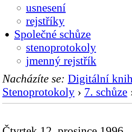
usnesení
rejstříky
Společné schůze
stenoprotokoly
jmenný rejstřík
Nacházíte se:
Digitální kni
Stenoprotokoly
›
7. schůze
Čtvrtek 12. prosince 1996