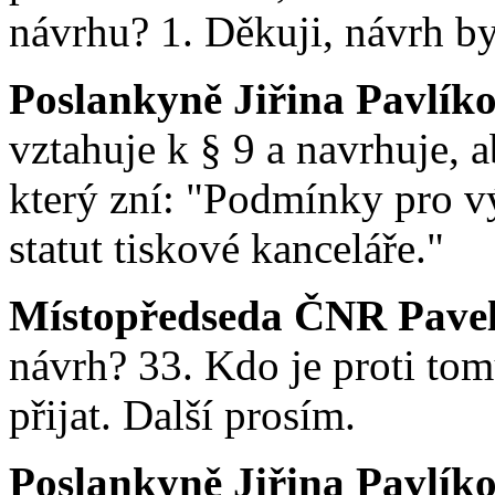
návrhu? 1. Děkuji, návrh byl
Poslankyně Jiřina Pavlík
vztahuje k § 9 a navrhuje, 
který zní: "Podmínky pro vý
statut tiskové kanceláře."
Místopředseda ČNR Pavel
návrh? 33. Kdo je proti to
přijat. Další prosím.
Poslankyně Jiřina Pavlík