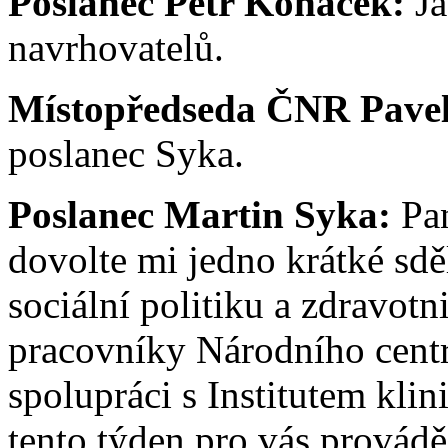
Poslanec Petr Koháček:
Já
navrhovatelů.
Místopředseda ČNR Pavel 
poslanec Syka.
Poslanec Martin Syka:
Pan
dovolte mi jedno krátké sdě
sociální politiku a zdravotn
pracovníky Národního centr
spolupráci s Institutem kli
tento týden pro vás provádě