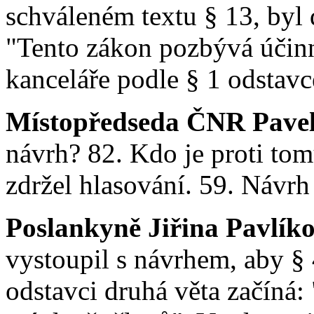
schváleném textu § 13, byl 
"Tento zákon pozbývá účinn
kanceláře podle § 1 odstavc
Místopředseda ČNR Pavel
návrh? 82. Kdo je proti tom
zdržel hlasování. 59. Návrh 
Poslankyně Jiřina Pavlík
vystoupil s návrhem, aby § 
odstavci druhá věta začíná