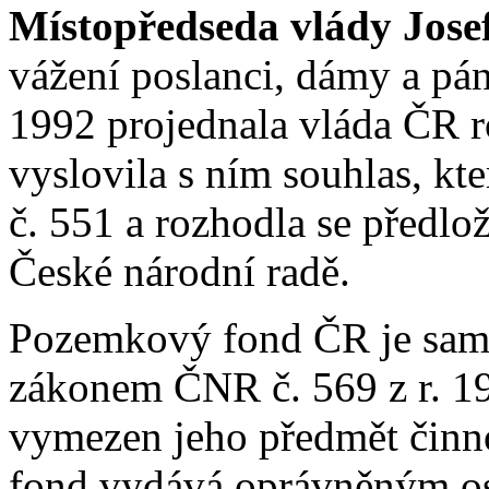
Místopředseda vlády Jose
vážení poslanci, dámy a pán
1992 projednala vláda ČR 
vyslovila s ním souhlas, kt
č. 551 a rozhodla se předlož
České národní radě.
Pozemkový fond ČR je samo
zákonem ČNR č. 569 z r. 1
vymezen jeho předmět činn
fond vydává oprávněným o