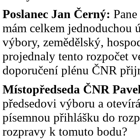
Poslanec Jan Černý:
Pane 
mám celkem jednoduchou úl
výbory, zemědělský, hospod
projednaly tento rozpočet v
doporučení plénu ČNR přij
Místopředseda ČNR Pavel 
předsedovi výboru a oteví
písemnou přihlášku do rozpr
rozpravy k tomuto bodu?