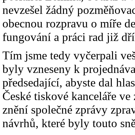
nevzešel žádný pozměňovací
obecnou rozpravu o míře de
fungování a práci rad již dř
Tím jsme tedy vyčerpali ve
byly vzneseny k projednáv
předsedající, abyste dal hlas
České tiskové kanceláře ve z
znění společné zprávy zpra
návrhů, které byly touto sn