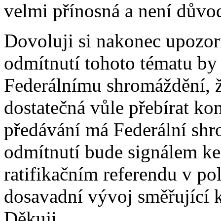
velmi přínosná a není důvod
Dovoluji si nakonec upozo
odmítnutí tohoto tématu by
Federálnímu shromáždění, ž
dostatečná vůle přebírat ko
předávání má Federální shr
odmítnutí bude signálem k
ratifikačním referendu v po
dosavadní vývoj směřující
Děkuji.