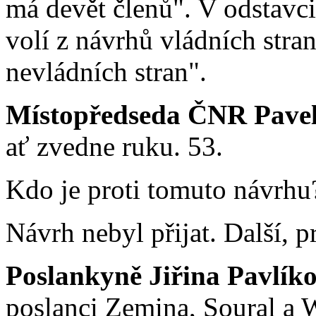
má devět členů". V odstavci
volí z návrhů vládních stran
nevládních stran".
Místopředseda ČNR Pavel 
ať zvedne ruku. 53.
Kdo je proti tomuto návrhu
Návrh nebyl přijat. Další, p
Poslankyně Jiřina Pavlík
poslanci Zemina, Soural a 