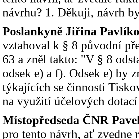
návrhu? 1. Děkuji, návrh byl
Poslankyně Jiřina Pavlík
vztahoval k § 8 původní př
63 a zněl takto: "V § 8 odst
odsek e) a f). Odsek e) by z
týkajících se činnosti Tisko
na využití účelových dotací
Místopředseda ČNR Pavel 
pro tento návrh, ať zvedne 