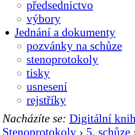
předsednictvo
výbory
Jednání a dokumenty
pozvánky na schůze
stenoprotokoly
tisky
usnesení
rejstříky
Nacházíte se:
Digitální kni
Stenoprotokoly
›
5. schůze