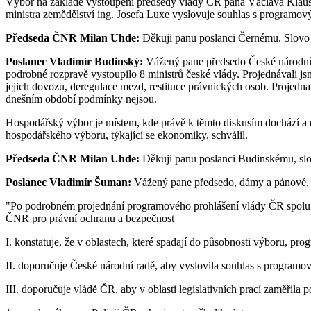
Výbor na základě vystoupení předsedy vlády ČR pana Václava Klause
ministra zemědělství ing. Josefa Luxe vyslovuje souhlas s programov
Předseda ČNR Milan Uhde:
Děkuji panu poslanci Černému. Slovo 
Poslanec Vladimír Budinský:
Vážený pane předsedo České národní 
podrobné rozpravě vystoupilo 8 ministrů české vlády. Projednávali jsm
jejich dovozu, deregulace mezd, restituce právnických osob. Projedna
dnešním období podmínky nejsou.
Hospodářský výbor je místem, kde právě k těmto diskusím dochází a d
hospodářského výboru, týkající se ekonomiky, schválil.
Předseda ČNR Milan Uhde:
Děkuji panu poslanci Budinskému, slo
Poslanec Vladimír Šuman:
Vážený pane předsedo, dámy a pánové, vý
"Po podrobném projednání programového prohlášení vlády ČR spolu
ČNR pro právní ochranu a bezpečnost
I. konstatuje, že v oblastech, které spadají do působnosti výboru, pro
II. doporučuje České národní radě, aby vyslovila souhlas s program
III. doporučuje vládě ČR, aby v oblasti legislativních prací zaměřila 