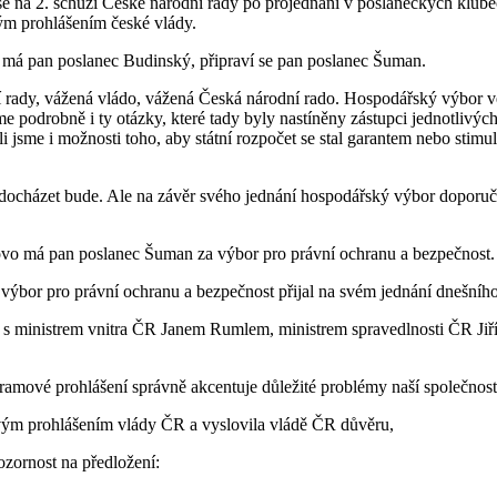
 na 2. schůzi České národní rady po projednání v poslaneckých klube
ým prohlášením české vlády.
má pan poslanec Budinský, připraví se pan poslanec Šuman.
rady, vážená vládo, vážená Česká národní rado. Hospodářský výbor v
e podrobně i ty otázky, které tady byly nastíněny zástupci jednotlivýc
li jsme i možnosti toho, aby státní rozpočet se stal garantem nebo stim
ocházet bude. Ale na závěr svého jednání hospodářský výbor doporučuj
vo má pan poslanec Šuman za výbor pro právní ochranu a bezpečnost. 
bor pro právní ochranu a bezpečnost přijal na svém jednání dnešního 
 s ministrem vnitra ČR Janem Rumlem, ministrem spravedlnosti ČR 
gramové prohlášení správně akcentuje důležité problémy naší společnosti 
ovým prohlášením vlády ČR a vyslovila vládě ČR důvěru,
pozornost na předložení: