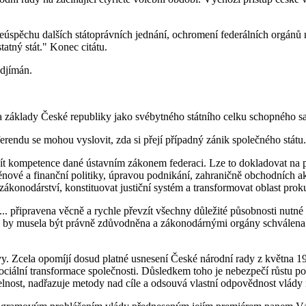
neúspěchu dalších státoprávních jednání, ochromení federálních orgánů
atný stát." Konec citátu.
edjímán.
základy České republiky jako svébytného státního celku schopného sam
erendu se mohou vyslovit, zda si přejí případný zánik společného státu.
 kompetence dané ústavním zákonem federaci. Lze to dokladovat na přík
vé a finanční politiky, úpravou podnikání, zahraničně obchodních akti
konodárství, konstituovat justiční systém a transformovat oblast proku
.. připravena věcně a rychle převzít všechny důležité působnosti nutné
oků by musela být právně zdůvodněna a zákonodárnými orgány schválena
. Zcela opomíjí dosud platné usnesení České národní rady z května 19
ální transformace společnosti. Důsledkem toho je nebezpečí růstu počt
nost, nadřazuje metody nad cíle a odsouvá vlastní odpovědnost vlády n