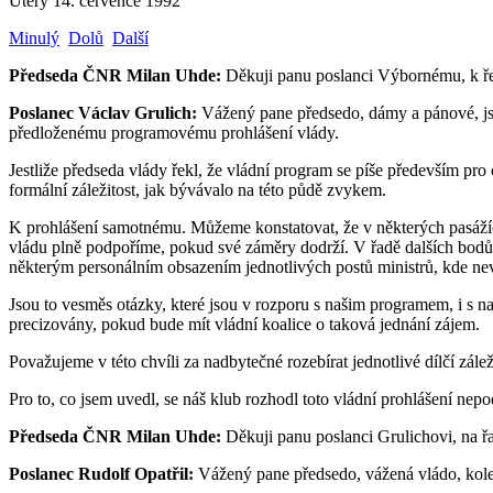
Úterý 14. července 1992
Minulý
Dolů
Další
Předseda ČNR Milan Uhde:
Děkuji panu poslanci Výbornému, k řeč
Poslanec Václav Grulich:
Vážený pane předsedo, dámy a pánové, js
předloženému programovému prohlášení vlády.
Jestliže předseda vlády řekl, že vládní program se píše především pro
formální záležitost, jak bývávalo na této půdě zvykem.
K prohlášení samotnému. Můžeme konstatovat, že v některých pasážíc
vládu plně podpoříme, pokud své záměry dodrží. V řadě dalších bodů 
některým personálním obsazením jednotlivých postů ministrů, kde n
Jsou to vesměs otázky, které jsou v rozporu s našim programem, i s na
precizovány, pokud bude mít vládní koalice o taková jednání zájem.
Považujeme v této chvíli za nadbytečné rozebírat jednotlivé dílčí zále
Pro to, co jsem uvedl, se náš klub rozhodl toto vládní prohlášení nepo
Předseda ČNR Milan Uhde:
Děkuji panu poslanci Grulichovi, na řa
Poslanec Rudolf Opatřil:
Vážený pane předsedo, vážená vládo, kole