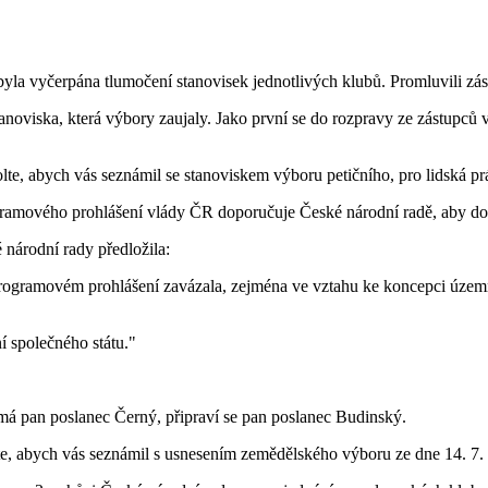
la vyčerpána tlumočení stanovisek jednotlivých klubů. Promluvili zást
tanoviska, která výbory zaujaly. Jako první se do rozpravy ze zástupců 
e, abych vás seznámil se stanoviskem výboru petičního, pro lidská pr
gramového prohlášení vlády ČR doporučuje České národní radě, aby do 
 národní rady předložila:
rogramovém prohlášení zavázala, zejména ve vztahu ke koncepci územn
í společného státu."
má pan poslanec Černý, připraví se pan poslanec Budinský.
, abych vás seznámil s usnesením zemědělského výboru ze dne 14. 7