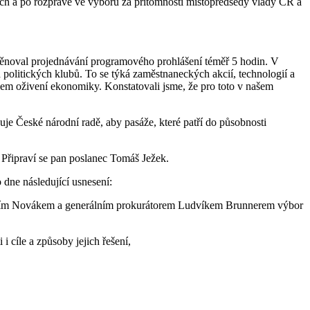
ch a po rozpravě ve výboru za přítomnosti místopředsedy vlády ČR a
ěnoval projednávání programového prohlášení téměř 5 hodin. V
h politických klubů. To se týká zaměstnaneckých akcií, technologií a
ulem oživení ekonomiky. Konstatovali jsme, že pro toto v našem
e České národní radě, aby pasáže, které patří do působnosti
Připraví se pan poslanec Tomáš Ježek.
dne následující usnesení:
Jiřím Novákem a generálním prokurátorem Ludvíkem Brunnerem výbor
i cíle a způsoby jejich řešení,