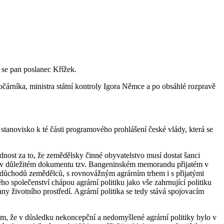
se pan poslanec Křížek.
árníka, ministra státní kontroly Igora Němce a po obsáhlé rozpravě
tanovisko k té části programového prohlášení české vlády, která se
dnost za to, že zemědělsky činné obyvatelstvo musí dostat šanci
n i v důležitém dokumentu tzv. Bangeninském memorandu přijatém v
h důchodů zemědělců, s rovnovážným agrárním trhem i s přijatými
olečenství chápou agrární politiku jako vše zahrnující politiku
ny životního prostředí. Agrární politika se tedy stává spojovacím
vím, že v důsledku nekoncepční a nedomyšlené agrární politiky bylo v