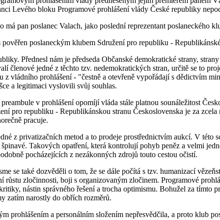
 Programovým prohlášením vlády předneseným jejím premiérem panem V
oslanci Levého bloku Programové prohlášení vlády České republiky nepo
má pan poslanec Valach, jako poslední reprezentant poslaneckého klubu
 pověřen poslaneckým klubem Sdružení pro republiku - Republikánské 
liky. Přednesl nám je předseda Občanské demokratické strany, strany jej
alí členové jedné z těchto tzv. nedemokratických stran, určitě se to pro
ovu z vládního prohlášení - "čestně a otevřeně vypořádají s dědictvím m
e a legitimaci vyslovili svůj souhlas.
reambule v prohlášení opomíjí vláda stále platnou sounáležitost Českos
ení pro republiku - Republikánskou stranu Československa je za zcela 
horečně pracuje.
né z privatizačních metod a to prodeje prostřednictvím aukcí. V této so
té a špinavé. Takových opatření, která kontrolují pohyb peněz a velmi je
podobně pocházejících z nezákonných zdrojů touto cestou očistí.
sme se také dozvěděli o tom, že se dále počítá s tzv. humanizací vězeň
í růstu zločinnosti, boji s organizovaným zločinem. Programové prohlá
ritiky, nástin správného řešení a trocha optimismu. Bohužel za tímto proh
my zatím narostly do obřích rozměrů.
m prohlášením a personálním složením nepřesvědčila, a proto klub pos