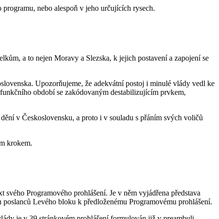
programu, nebo alespoň v jeho určujících rysech.
lkům, a to nejen Moravy a Slezska, k jejich postavení a zapojení se
oslovenska. Upozorňujeme, že adekvátní postoj i minulé vlády vedl ke
do funkčního období se zakódovaným destabilizujícím prvkem,
 dění v Československu, a proto i v souladu s přáním svých voličů
ým krokem.
xt svého Programového prohlášení. Je v něm vyjádřena představa
lubu poslanců Levého bloku k předloženému Programovému prohlášení.
lády je v 39 stránkovém prohlášení formulován již v preambuli.