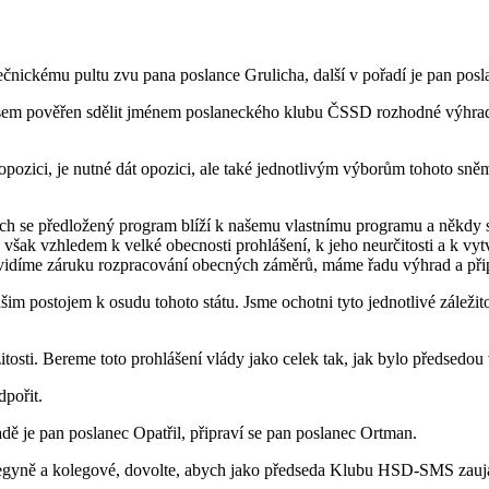
nickému pultu zvu pana poslance Grulicha, další v pořadí je pan posla
em pověřen sdělit jménem poslaneckého klubu ČSSD rozhodné výhrady k
 opozici, je nutné dát opozici, ale také jednotlivým výborům tohoto sn
h se předložený program blíží k našemu vlastnímu programu a někdy s
však vzhledem k velké obecnosti prohlášení, k jeho neurčitosti a k vy
evidíme záruku rozpracování obecných záměrů, máme řadu výhrad a př
šim postojem k osudu tohoto státu. Jsme ochotni tyto jednotlivé záleži
žitosti. Bereme toto prohlášení vlády jako celek tak, jak bylo předsedo
dpořit.
dě je pan poslanec Opatřil, připraví se pan poslanec Ortman.
gyně a kolegové, dovolte, abych jako předseda Klubu HSD-SMS zaujal 