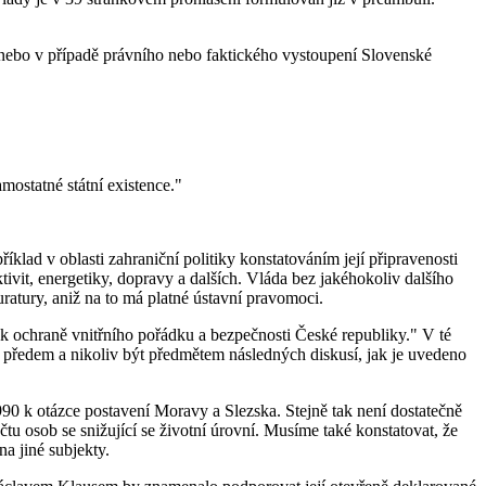
 nebo v případě právního nebo faktického vystoupení Slovenské
ostatné státní existence."
lad v oblasti zahraniční politiky konstatováním její připravenosti
vit, energetiky, dopravy a dalších. Vláda bez jakéhokoliv dalšího
ratury, aniž na to má platné ústavní pravomoci.
 k ochraně vnitřního pořádku a bezpečnosti České republiky." V té
 předem a nikoliv být předmětem následných diskusí, jak je uvedeno
90 k otázce postavení Moravy a Slezska. Stejně tak není dostatečně
u osob se snižující se životní úrovní. Musíme také konstatovat, že
a jiné subjekty.