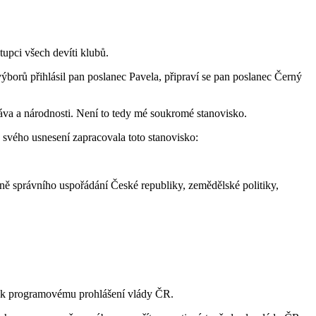
upci všech devíti klubů.
výborů přihlásil pan poslanec Pavela, připraví se pan poslanec Černý
áva a národnosti. Není to tedy mé soukromé stanovisko.
svého usnesení zapracovala toto stanovisko:
ě správního uspořádání České republiky, zemědělské politiky,
. k programovému prohlášení vlády ČR.