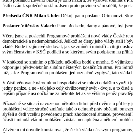
Klub poslanců Levého bloku je toho názoru, že vyslovit souhlas s
úsilí o zánik společného státu. Jsem proto povinen vám sdělit, že p
Předseda ČNR Milan Uhde:
Děkuji panu poslanci Ortmanovi. Slovo 
Poslanec Vítězslav Valach:
Pane předsedo, dámy a pánové, byl jsem
Včera jsme si poslechli Programové prohlášení nové vlády České repub
demokratické a nedemokratické. Jelikož se členy jeho vlády stali i býv
vládě. Bude i zajímavé sledovat, jak se zmínění ministři - cituji dosl
svým členstvím v KSČ podíleli a se kterými svým podpisem na přihlášc
V krátkosti se zmíním o příkladu několika bodů z mnoha. S výjimkou p
odporuje i předvolebním slibům některých koaličních stran. Pro Sdruž
níž, jak z Programového prohlášení jednoznačně vyplývá, tato vláda 
V části věnované národnímu hospodářství se mluví o dalším využití jed
jedny peníze, a ne - tak jako celý civilizovaný svět - dvoje, a to čis
lepším případě asi dočkáme za několik let až se většina peněz pravdě
Příznačně se situací navozenou několika lidmi před dvěma a půl lety j
prohlášení velice stručně zmiňuje také o ochraně práv občanů, omezen
slyšeli a četli vcelku povedenou prací: zhodnocení situace, provedení k
účasti i minulá vládní prohlášení zůstala nenaplněna a některé problé
Závěrem mi dovolte konstatovat, že česká vláda nás svým programový