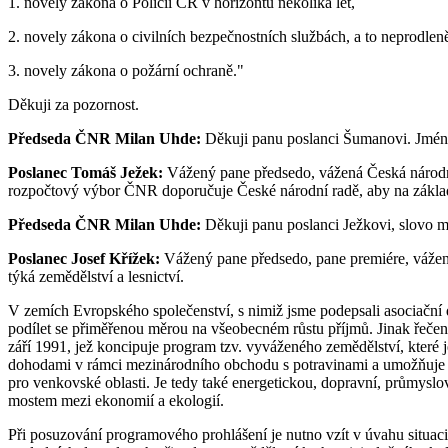
1. novely zákona o Policii ČR v horizontu několika let,
2. novely zákona o civilních bezpečnostních službách, a to neprodlen
3. novely zákona o požární ochraně."
Děkuji za pozornost.
Předseda ČNR Milan Uhde:
Děkuji panu poslanci Šumanovi. Jméne
Poslanec Tomáš Ježek:
Vážený pane předsedo, vážená Česká národní 
rozpočtový výbor ČNR doporučuje České národní radě, aby na zákla
Předseda ČNR Milan Uhde:
Děkuji panu poslanci Ježkovi, slovo m
Poslanec Josef Křížek:
Vážený pane předsedo, pane premiére, vážení 
týká zemědělství a lesnictví.
V zemích Evropského společenství, s nimiž jsme podepsali asociační d
podílet se přiměřenou měrou na všeobecném růstu příjmů. Jinak řečen
září 1991, jež koncipuje program tzv. vyváženého zemědělství, které
dohodami v rámci mezinárodního obchodu s potravinami a umožňuje d
pro venkovské oblasti. Je tedy také energetickou, dopravní, průmyslov
mostem mezi ekonomií a ekologií.
Při posuzování programového prohlášení je nutno vzít v úvahu situaci