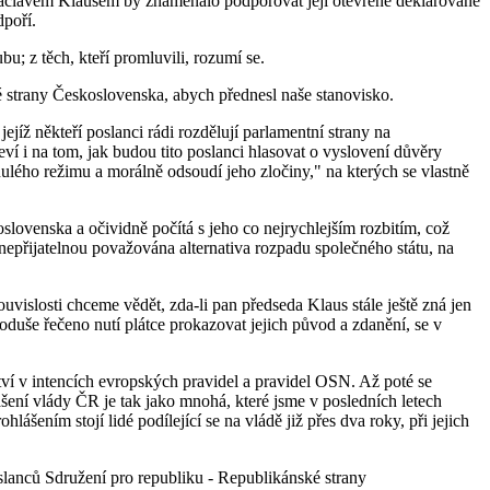
áclavem Klausem by znamenalo podporovat její otevřeně deklarované
dpoří.
; z těch, kteří promluvili, rozumí se.
strany Československa, abych přednesl naše stanovisko.
íž někteří poslanci rádi rozdělují parlamentní strany na
jeví i na tom, jak budou tito poslanci hlasovat o vyslovení důvěry
inulého režimu a morálně odsoudí jeho zločiny," na kterých se vlastně
lovenska a očividně počítá s jeho co nejrychlejším rozbitím, což
nepřijatelnou považována alternativa rozpadu společného státu, na
uvislosti chceme vědět, zda-li pan předseda Klaus stále ještě zná jen
dnoduše řečeno nutí plátce prokazovat jejich původ a zdanění, se v
ství v intencích evropských pravidel a pravidel OSN. Až poté se
šení vlády ČR je tak jako mnohá, které jsme v posledních letech
lášením stojí lidé podílející se na vládě již přes dva roky, při jejich
lanců Sdružení pro republiku - Republikánské strany