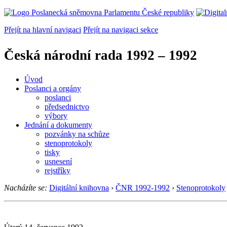
Přejít na hlavní navigaci
Přejít na navigaci sekce
Česká národní rada
1992 – 1992
Úvod
Poslanci a orgány
poslanci
předsednictvo
výbory
Jednání a dokumenty
pozvánky na schůze
stenoprotokoly
tisky
usnesení
rejstříky
Nacházíte se:
Digitální knihovna
›
ČNR 1992-1992
›
Stenoprotokoly