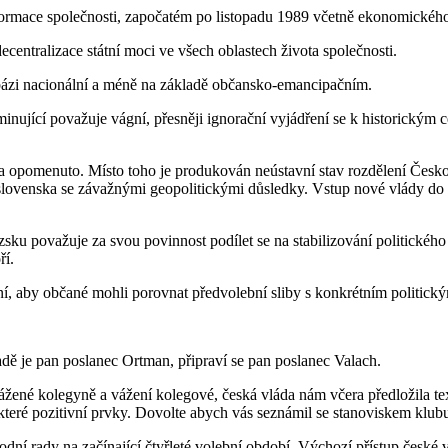
ormace společnosti, započatém po listopadu 1989 včetně ekonomického 
ecentralizace státní moci ve všech oblastech života společnosti.
a bázi nacionální a méně na základě občansko-emancipačním.
ující považuje vágní, přesněji ignorační vyjádření se k historickým ce
cela opomenuto. Místo toho je produkován neústavní stav rozdělení Česk
skoslovenska se závažnými geopolitickými důsledky. Vstup nové vlády 
ku považuje za svou povinnost podílet se na stabilizování politického
ří.
 aby občané mohli porovnat předvolební sliby s konkrétním politick
dě je pan poslanec Ortman, připraví se pan poslanec Valach.
žené kolegyně a vážení kolegové, česká vláda nám včera předložila te
 některé pozitivní prvky. Dovolte abych vás seznámil se stanoviskem k
í rady na začínající čtyřleté volební období. Výchozí přístup české v