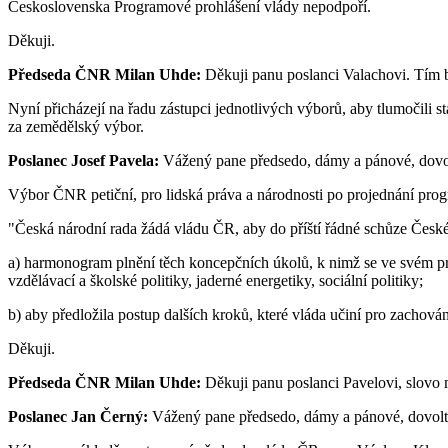
Československa Programové prohlášení vlády nepodpoří.
Děkuji.
Předseda ČNR Milan Uhde:
Děkuji panu poslanci Valachovi. Tím by
Nyní přicházejí na řadu zástupci jednotlivých výborů, aby tlumočili s
za zemědělský výbor.
Poslanec Josef Pavela:
Vážený pane předsedo, dámy a pánové, dovolt
Výbor ČNR petiční, pro lidská práva a národnosti po projednání pro
"Česká národní rada žádá vládu ČR, aby do příští řádné schůze České
a) harmonogram plnění těch koncepčních úkolů, k nimž se ve svém p
vzdělávací a školské politiky, jaderné energetiky, sociální politiky;
b) aby předložila postup dalších kroků, které vláda učiní pro zachován
Děkuji.
Předseda ČNR Milan Uhde:
Děkuji panu poslanci Pavelovi, slovo 
Poslanec Jan Černý:
Vážený pane předsedo, dámy a pánové, dovolte