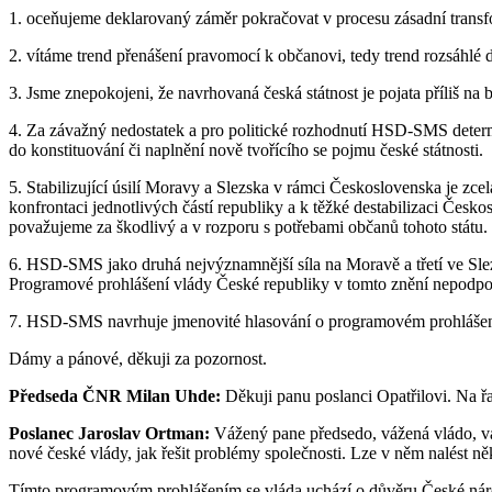
1. oceňujeme deklarovaný záměr pokračovat v procesu zásadní transf
2. vítáme trend přenášení pravomocí k občanovi, tedy trend rozsáhlé d
3. Jsme znepokojeni, že navrhovaná česká státnost je pojata příliš n
4. Za závažný nedostatek a pro politické rozhodnutí HSD-SMS determin
do konstituování či naplnění nově tvořícího se pojmu české státnosti.
5. Stabilizující úsilí Moravy a Slezska v rámci Československa je z
konfrontaci jednotlivých částí republiky a k těžké destabilizaci Če
považujeme za škodlivý a v rozporu s potřebami občanů tohoto státu.
6. HSD-SMS jako druhá nejvýznamnější síla na Moravě a třetí ve Slezs
Programové prohlášení vlády České republiky v tomto znění nepodpo
7. HSD-SMS navrhuje jmenovité hlasování o programovém prohlášení,
Dámy a pánové, děkuji za pozornost.
Předseda ČNR Milan Uhde:
Děkuji panu poslanci Opatřilovi. Na řa
Poslanec Jaroslav Ortman:
Vážený pane předsedo, vážená vládo, vá
nové české vlády, jak řešit problémy společnosti. Lze v něm nalést
Tímto programovým prohlášením se vláda uchází o důvěru České národn