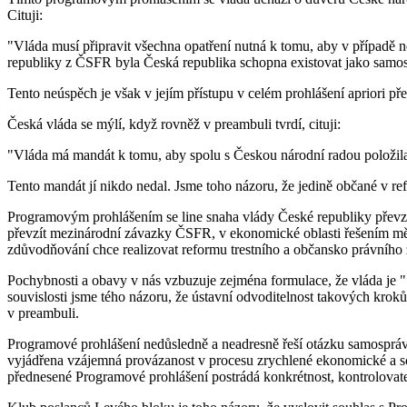
Cituji:
"Vláda musí připravit všechna opatření nutná k tomu, aby v případě 
republiky z ČSFR byla Česká republika schopna existovat jako samost
Tento neúspěch je však v jejím přístupu v celém prohlášení apriori př
Česká vláda se mýlí, když rovněž v preambuli tvrdí, cituji:
"Vláda má mandát k tomu, aby spolu s Českou národní radou položila 
Tento mandát jí nikdo nedal. Jsme toho názoru, že jedině občané v ref
Programovým prohlášením se line snaha vlády České republiky převzít
převzít mezinárodní závazky ČSFR, v ekonomické oblasti řešením měno
zdůvodňování chce realizovat reformu trestního a občansko právního zá
Pochybnosti a obavy v nás vzbuzuje zejména formulace, že vláda je ".
souvislosti jsme tého názoru, že ústavní odvoditelnost takových kr
v preambuli.
Programové prohlášení nedůsledně a neadresně řeší otázku samosprávy
vyjádřena vzájemná provázanost v procesu zrychlené ekonomické a soci
přednesené Programové prohlášení postrádá konkrétnost, kontrolovatel