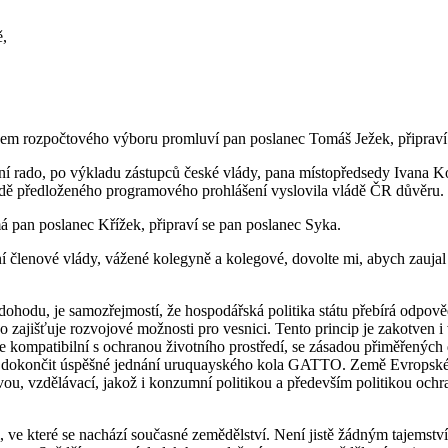
ě,
m rozpočtového výboru promluví pan poslanec Tomáš Ježek, připraví 
rado, po výkladu zástupců české vlády, pana místopředsedy Ivana Koč
dě předloženého programového prohlášení vyslovila vládě ČR důvěru.
á pan poslanec Křížek, připraví se pan poslanec Syka.
členové vlády, vážené kolegyně a kolegové, dovolte mi, abych zaujal s
ohodu, je samozřejmostí, že hospodářská politika státu přebírá odpově
o zajišťuje rozvojové možnosti pro vesnici. Tento princip je zakotve
 je kompatibilní s ochranou životního prostředí, se zásadou přiměřenýc
okončit úspěšné jednání uruquayského kola GATTO. Země Evropského sp
ou, vzdělávací, jakož i konzumní politikou a především politikou ochra
, ve které se nachází současné zemědělství. Není jistě žádným tajemst