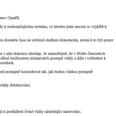
nec Opatřil.
 nedostačujícímu termínu, ve kterém jsme nuceni se vyjádřit k
ěmu dostatek času na seriózní studium dokumentu, nemá-li to být pouze
e s ním dokonce shoduje. Je samozřejmé, že v těchto činnostech
tváření možnostem neústavních postupů vlády a dále i vzhledem k
ipomínek.
tosti postupně konzultovat tak, jak budou vládou postupně
u vlády deklarováno.
k prohlášení české vlády následující stanovisko.