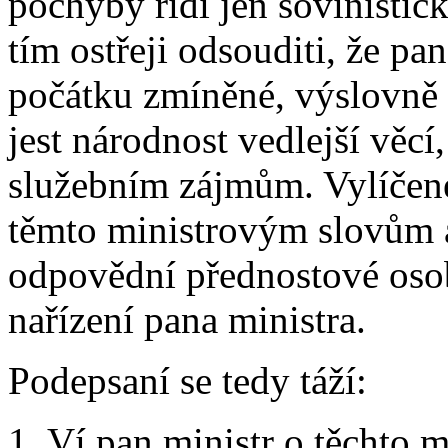
pochyby řídí jen šovinisti
tím ostřeji odsouditi, že pa
počátku zmíněné, výslovně p
jest národnost vedlejší věcí,
služebním zájmům. Vylíčen
těmto ministrovým slovům a
odpovědní přednostové osob
nařízení pana ministra.
Podepsaní se tedy táží:
1. Ví pan ministr o těchto