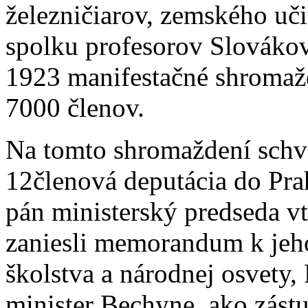
železničiarov, zemského uč
spolku profesorov Slovákov
1923 manifestačné shromažde
7000 členov.
Na tomto shromaždení sch
12členová deputácia do Prah
pán ministerský predseda v
zaniesli memorandum k jeho
školstva a národnej osvety
minister Bechyne, ako zást