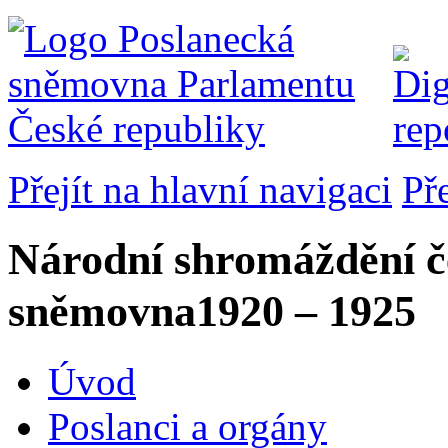
Přejít na hlavní navigaci
Př
Národní shromáždění č
sněmovna
1920 – 1925
Úvod
Poslanci a orgány