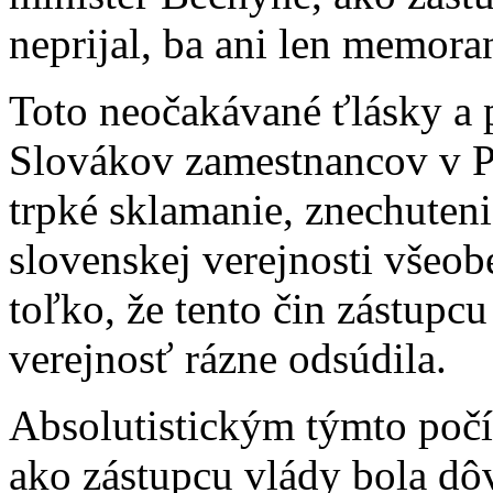
neprijal, ba ani len memor
Toto neočakávané ťlásky a p
Slovákov zamestnancov v Pr
trpké sklamanie, znechutenie
slovenskej verejnosti všeob
toľko, že tento čin zástupcu
verejnosť rázne odsúdila.
Absolutistickým týmto poč
ako zástupcu vlády bola dô