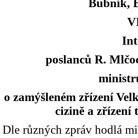
Bubník, B
VI
Int
poslanců R. Mlčo
ministr
o zamýšleném zřízení Vel
cizině a zřízení
Dle různých zpráv hodlá min