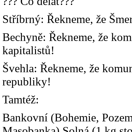
??? Co dělat???
Stříbrný: Řekneme, že Šmera
Bechyně: Řekneme, že komu
kapitalistů!
Švehla: Řekneme, že komuni
republiky!
Tamtéž:
Bankovní (Bohemie, Pozemk
Masobanka) Solná (1 kg stoj