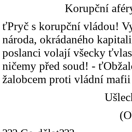
Korupční afér
ťPryč s korupční vládou! V
národa, okrádaného kapitali
poslanci volají všecky ťvla
ničemy před soud! - ťObžal
žalobcem proti vládní mafii 
Ušlech
(O