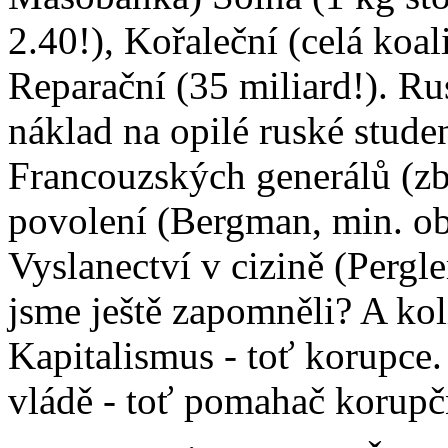
2.40!), Kořaleční (celá koa
Reparační (35 miliard!). R
náklad na opilé ruské stude
Francouzských generálů (z
povolení (Bergman, min. o
Vyslanectví v cizině (Pergler
jsme ještě zapomněli? A kol
Kapitalismus - toť korupce. 
vládě - toť pomahač korupč