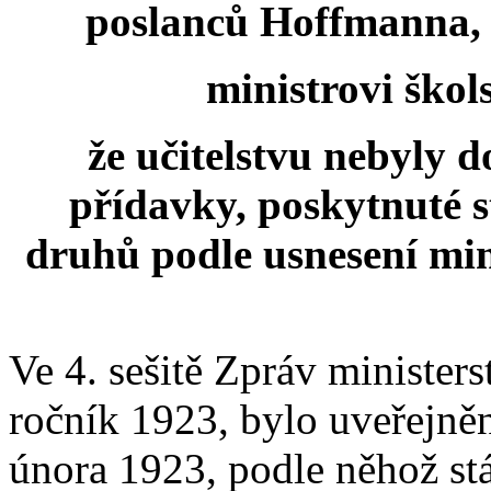
poslanců Hoffmanna,
ministrovi škol
že učitelstvu nebyly
přídavky, poskytnuté 
druhů podle usnesení min
Ve 4. sešitě Zpráv ministers
ročník 1923, bylo uveřejně
února 1923, podle něhož s