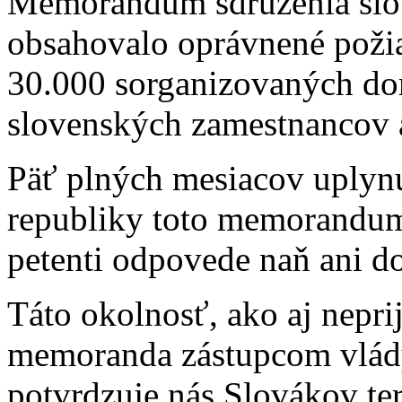
Memorandum sdrúženia slov
obsahovalo oprávnené požia
30.000 sorganizovaných d
slovenských zamestnancov 
Päť plných mesiacov uplynu
republiky toto memorandum 
petenti odpovede naň ani do
Táto okolnosť, ako aj neprij
memoranda zástupcom vlád
potvrdzuje nás Slovákov te