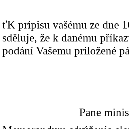
ťK prípisu vašému ze dne 1
sděluje, že k danému přík
podání Vašemu priložené p
Pane minis