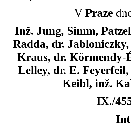
V
Praze
dne
Inž. Jung, Simm, Patzel
Radda, dr. Jabloniczky, 
Kraus, dr. Körmendy-Ék
Lelley, dr. E. Feyerfeil,
Keibl, inž. K
IX./455
Int