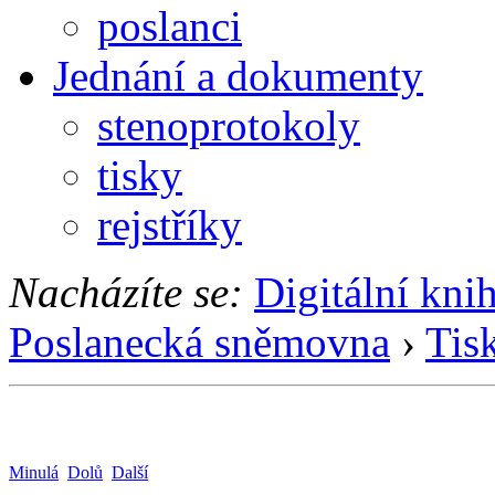
poslanci
Jednání a dokumenty
stenoprotokoly
tisky
rejstříky
Nacházíte se:
Digitální kni
Poslanecká sněmovna
›
Tis
Minulá
Dolů
Další