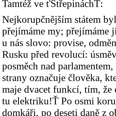
Tamtéž ve ťStřepináchŤ:
Nejkorupčnějším státem byl
přejímáme my; přejímáme ji 
u nás slovo: provise, odměna
Rusku před revolucí: úsměv 
posměch nad parlamentem, 
strany označuje člověka, kt
maje dvacet funkcí, tím, že 
tu elektriku!Ť Po osmi koru
domkáři, po deseti daně z ob