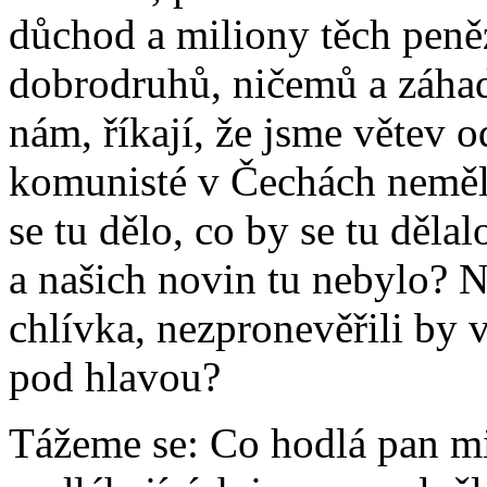
důchod a miliony těch peně
dobrodruhů, ničemů a záhadn
nám, říkají, že jsme větev 
komunisté v Čechách neměli 
se tu dělo, co by se tu děla
a našich novin tu nebylo? N
chlívka, nezpronevěřili by v
pod hlavou?
Tážeme se: Co hodlá pan min