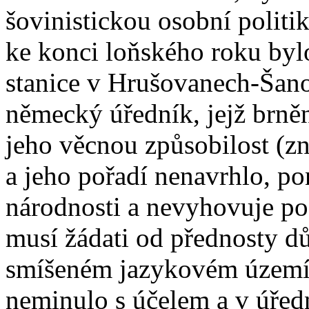
šovinistickou osobní politi
ke konci loňského roku byl
stanice v Hrušovanech-Šano
německý úředník, jejž brněns
jeho věcnou způsobilost (zn
a jeho pořadí nenavrhlo, p
národnosti a nevyhovuje pož
musí žádati od přednosty dů
smíšeném jazykovém území.
neminulo s účelem a v úřední