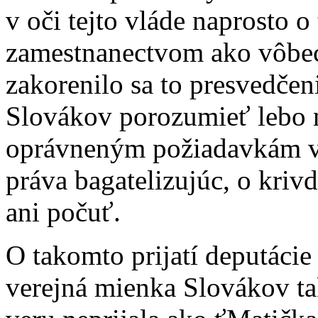
v oči tejto vláde naprosto 
zamestnanectvom ako vôbec
zakorenilo sa to presvedčen
Slovákov porozumieť lebo n
oprávneným požiadavkám v
práva bagatelizujúc, o kriv
ani počuť.
O takomto prijatí deputáci
verejná mienka Slovákov tak