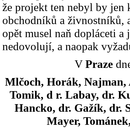
že projekt ten nebyl by jen
obchodníků a živnostníků, a
opět musel naň dopláceti a 
nedovolují, a naopak vyžaduj
V
Praze
dne
Mlčoch, Horák, Najman, An
Tomik, d r. Labay, dr. K
Hancko, dr. Gažík, dr. S
Mayer, Tománek, 