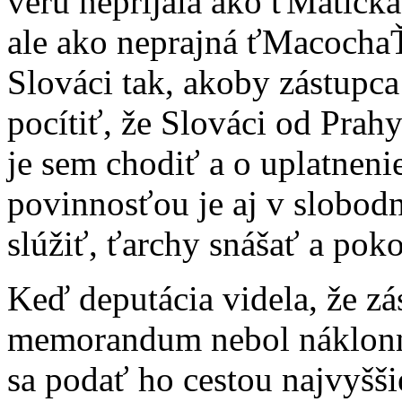
veru neprijala ako ťMatička
ale ako neprajná ťMacochaŤ
Slováci tak, akoby zástupca
pocítiť, že Slováci od Prah
je sem chodiť a o uplatneni
povinnosťou je aj v slobodn
slúžiť, ťarchy snášať a pok
Keď deputácia videla, že zá
memorandum nebol náklonný 
sa podať ho cestou najvyšši