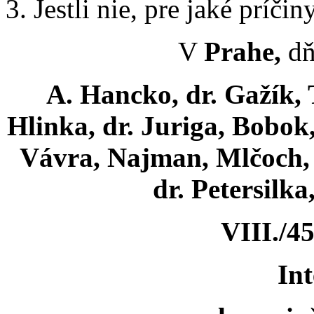
3. Jestli nie, pre jaké príčin
V
Prahe,
dň
A. Hancko, dr. Gažík, 
Hlinka, dr. Juriga, Bobok
Vávra, Najman, Mlčoch, 
dr. Petersilk
VIII./4
Int