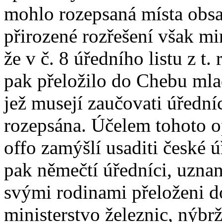
mohlo rozepsaná místa obsad
přirozené rozřešení však min
že v č. 8 úředního listu z t. 
pak přeložilo do Chebu mla
jež musejí zaučovati úředníc
rozepsána. Účelem tohoto o
offo zamýšlí usaditi české
pak němečtí úředníci, uznan
svými rodinami přeloženi d
ministerstvo železnic, nýbrž