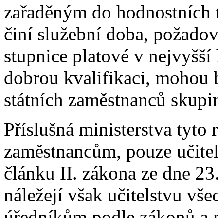
zařaděným do hodnostních tří
činí služební doba, požado
stupnice platové v nejvyšší 
dobrou kvalifikaci, mohou 
státních zaměstnanců skupi
Příslušná ministerstva tyto
zaměstnancům, pouze učitel
článku II. zákona ze dne 23.
náležejí však učitelstvu vše
úředníkům podle zákonů a n