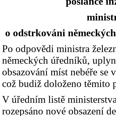
poslance in
minist
o odstrkováni německých 
Po odpovědi ministra železn
německých úředníků, uplynul
obsazování míst nebéře se v
což budiž doloženo těmito p
V úředním listě ministerstva 
rozepsáno nové obsazení de