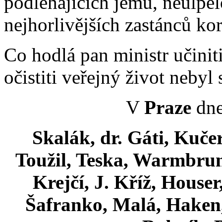
podléhajících jemu, neulpě
nejhorlivějších zastánců ko
Co hodlá pan ministr učinit
očistiti veřejný život nebyl
V
Praze
dne
Skalák, dr. Gáti, Kuč
Toužil, Teska, Warmbrunn
Krejčí, J. Kříž, House
Šafranko, Malá, Haken,