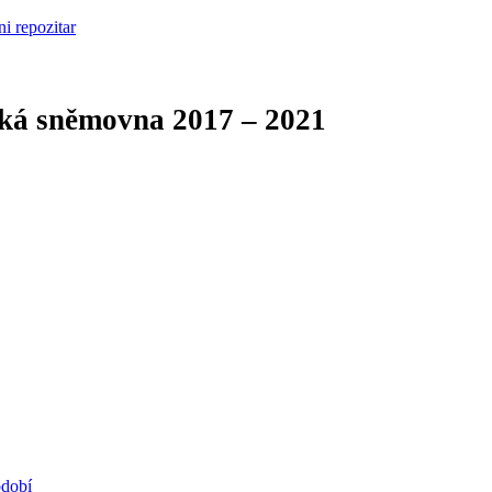
cká sněmovna
2017 – 2021
bdobí