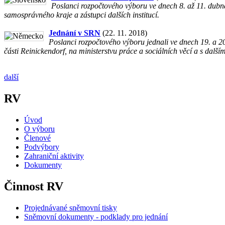
Poslanci rozpočtového výboru ve dnech 8. až 11. dubn
samosprávného kraje a zástupci dalších institucí.
Jednání v SRN
(22. 11. 2018)
Poslanci rozpočtového výboru jednali ve dnech 19. a 2
části Reinickendorf, na ministerstvu práce a sociálních věcí a s dalším
další
RV
Úvod
O výboru
Členové
Podvýbory
Zahraniční aktivity
Dokumenty
Činnost RV
Projednávané sněmovní tisky
Sněmovní dokumenty - podklady pro jednání