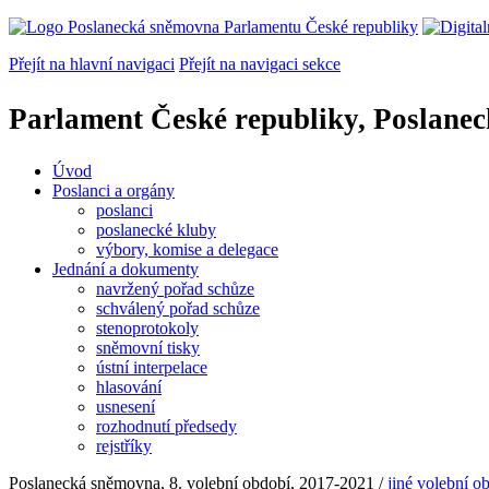
Přejít na hlavní navigaci
Přejít na navigaci sekce
Parlament České republiky, Poslane
Úvod
Poslanci a orgány
poslanci
poslanecké kluby
výbory, komise a delegace
Jednání a dokumenty
navržený pořad schůze
schválený pořad schůze
stenoprotokoly
sněmovní tisky
ústní interpelace
hlasování
usnesení
rozhodnutí předsedy
rejstříky
Poslanecká sněmovna, 8. volební období, 2017-2021
/
jiné volební o