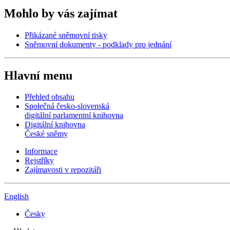
Mohlo by vás zajímat
Přikázané sněmovní tisky
Sněmovní dokumenty - podklady pro jednání
Hlavní menu
Přehled obsahu
Společná česko-slovenská
digitální parlamentní knihovna
Digitální knihovna
České sněmy
Informace
Rejstříky
Zajímavosti v repozitáři
English
Česky