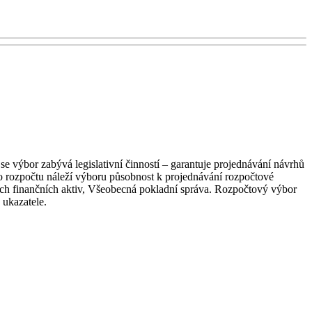
e výbor zabývá legislativní činností – garantuje projednávání návrhů
ho rozpočtu náleží výboru působnost k projednávání rozpočtové
tních finančních aktiv, Všeobecná pokladní správa. Rozpočtový výbor
 ukazatele.