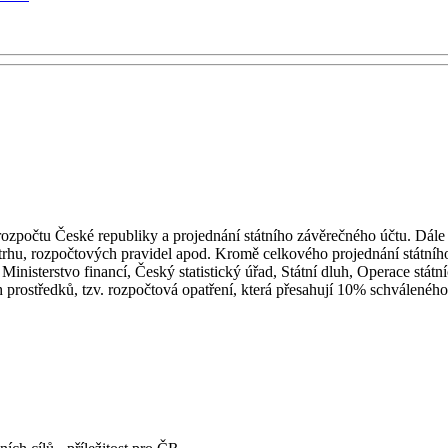
zpočtu České republiky a projednání státního závěrečného účtu. Dále s
o trhu, rozpočtových pravidel apod. Kromě celkového projednání státní
Ministerstvo financí, Český statistický úřad, Státní dluh, Operace stá
prostředků, tzv. rozpočtová opatření, která přesahují 10% schváleného