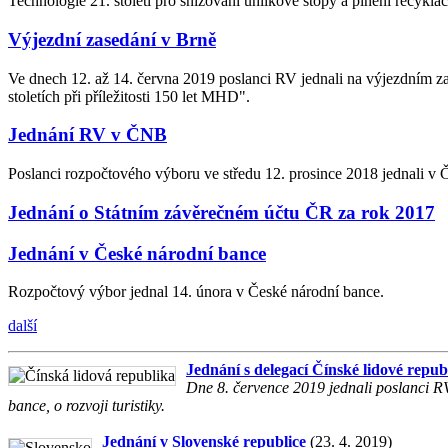
Technologie 21. století pro snižování uhlíkové stopy a plnění recyklačn
Výjezdní zasedání v Brně
Ve dnech 12. až 14. června 2019 poslanci RV jednali na výjezdním za
stoletích při příležitosti 150 let MHD".
Jednání RV v ČNB
Poslanci rozpočtového výboru ve středu 12. prosince 2018 jednali v 
Jednání o Státním závěrečném účtu ČR za rok 2017
Jednání v České národní bance
Rozpočtový výbor jednal 14. února v České národní bance.
další
Jednání s delegací Čínské lidové repub
Dne 8. července 2019 jednali poslanci RV
bance, o rozvoji turistiky.
Jednání v Slovenské republice
(23. 4. 2019)