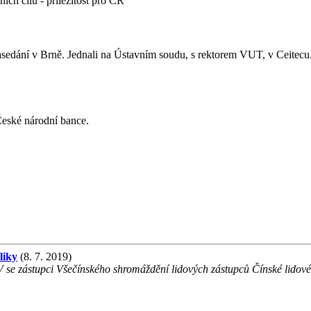
ích cílů - příležitost pro ČR
sedání v Brně. Jednali na Ústavním soudu, s rektorem VUT, v Ceitecu. 
České národní bance.
liky
(8. 7. 2019)
 se zástupci Všečínského shromáždění lidových zástupců Čínské lidové