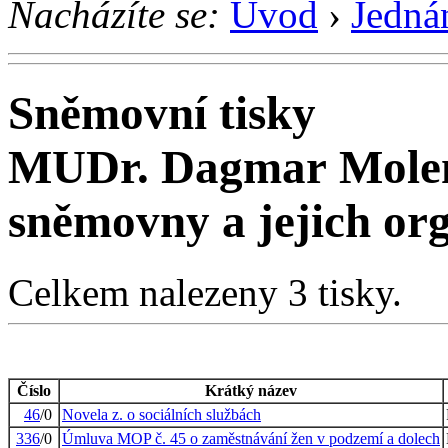
Nacházíte se:
Úvod
›
Jedná
Sněmovní tisky
MUDr. Dagmar Molen
sněmovny a jejich or
Celkem nalezeny 3 tisky.
Číslo
Krátký název
46
/0
Novela z. o sociálních službách
336
/0
Úmluva MOP č. 45 o zaměstnávání žen v podzemí a dolech