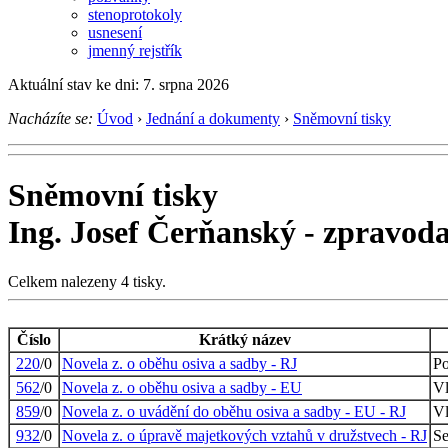
stenoprotokoly
usnesení
jmenný rejstřík
Aktuální stav ke dni: 7. srpna 2026
Nacházíte se:
Úvod
›
Jednání a dokumenty
›
Sněmovní tisky
Sněmovní tisky
Ing. Josef Čerňanský - zpravod
Celkem nalezeny 4 tisky.
Číslo
Krátký název
220
/0
Novela z. o oběhu osiva a sadby - RJ
Po
562
/0
Novela z. o oběhu osiva a sadby - EU
Vl
859
/0
Novela z. o uvádění do oběhu osiva a sadby - EU - RJ
Vl
932
/0
Novela z. o úpravě majetkových vztahů v družstvech - RJ
Se