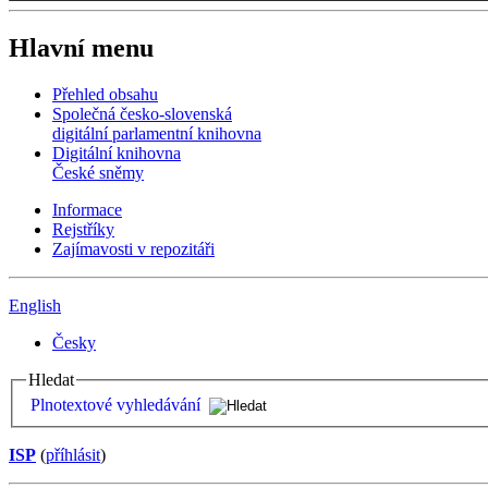
Hlavní menu
Přehled obsahu
Společná česko-slovenská
digitální parlamentní knihovna
Digitální knihovna
České sněmy
Informace
Rejstříky
Zajímavosti v repozitáři
English
Česky
Hledat
Plnotextové vyhledávání
ISP
(
příhlásit
)