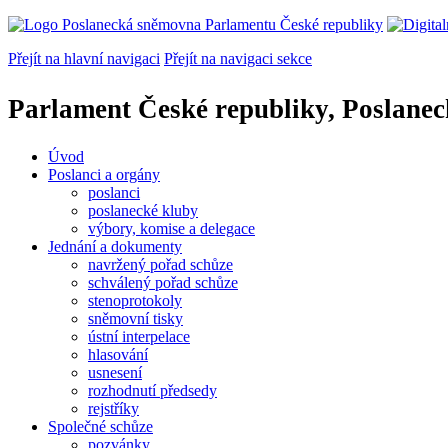
Přejít na hlavní navigaci
Přejít na navigaci sekce
Parlament České republiky, Poslane
Úvod
Poslanci a orgány
poslanci
poslanecké kluby
výbory, komise a delegace
Jednání a dokumenty
navržený pořad schůze
schválený pořad schůze
stenoprotokoly
sněmovní tisky
ústní interpelace
hlasování
usnesení
rozhodnutí předsedy
rejstříky
Společné schůze
pozvánky