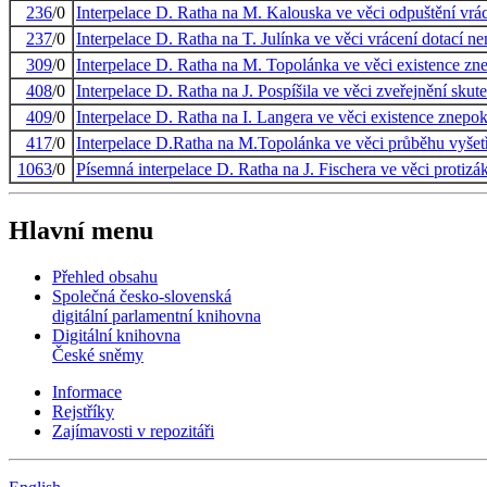
236
/0
Interpelace D. Ratha na M. Kalouska ve věci odpuštění vrác
237
/0
Interpelace D. Ratha na T. Julínka ve věci vrácení dotací ne
309
/0
Interpelace D. Ratha na M. Topolánka ve věci existence zn
408
/0
Interpelace D. Ratha na J. Pospíšila ve věci zveřejnění skut
409
/0
Interpelace D. Ratha na I. Langera ve věci existence znepok
417
/0
Interpelace D.Ratha na M.Topolánka ve věci průběhu vyše
1063
/0
Písemná interpelace D. Ratha na J. Fischera ve věci protiz
Hlavní menu
Přehled obsahu
Společná česko-slovenská
digitální parlamentní knihovna
Digitální knihovna
České sněmy
Informace
Rejstříky
Zajímavosti v repozitáři