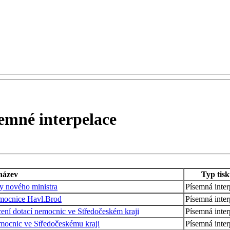
emné interpelace
název
Typ tis
ky nového ministra
Písemná inter
emocnice Havl.Brod
Písemná inter
cení dotací nemocnic ve Středočeském kraji
Písemná inter
nemocnic ve Středočeskému kraji
Písemná inter