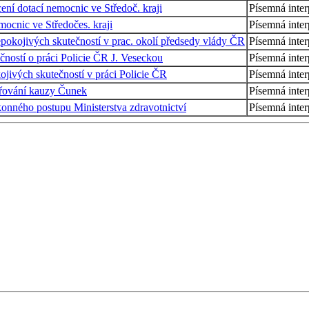
ení dotací nemocnic ve Středoč. kraji
Písemná inter
mocnic ve Středočes. kraji
Písemná inter
epokojivých skutečností v prac. okolí předsedy vlády ČR
Písemná inter
ečností o práci Policie ČR J. Veseckou
Písemná inter
ojivých skutečností v práci Policie ČR
Písemná inter
třování kauzy Čunek
Písemná inter
ákonného postupu Ministerstva zdravotnictví
Písemná inter