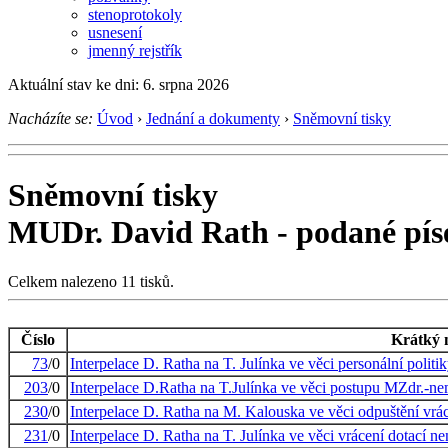
stenoprotokoly
usnesení
jmenný rejstřík
Aktuální stav ke dni: 6. srpna 2026
Nacházíte se:
Úvod
›
Jednání a dokumenty
›
Sněmovní tisky
Sněmovní tisky
MUDr. David Rath - podané pís
Celkem nalezeno 11 tisků.
Číslo
Krátký 
73
/0
Interpelace D. Ratha na T. Julínka ve věci personální politi
203
/0
Interpelace D.Ratha na T.Julínka ve věci postupu MZdr.-n
230
/0
Interpelace D. Ratha na M. Kalouska ve věci odpuštění vrá
231
/0
Interpelace D. Ratha na T. Julínka ve věci vrácení dotací 