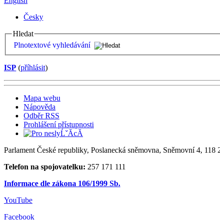
English
Česky
Hledat
Plnotextové vyhledávání
ISP
(
příhlásit
)
Mapa webu
Nápověda
Odběr RSS
Prohlášení přístupnosti
Parlament České republiky, Poslanecká sněmovna, Sněmovní 4, 118 2
Telefon na spojovatelku:
257 171 111
Informace dle zákona 106/1999 Sb.
YouTube
Facebook