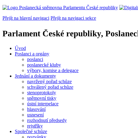
Přejít na hlavní navigaci
Přejít na navigaci sekce
Parlament České republiky, Poslane
Úvod
Poslanci a orgány
poslanci
poslanecké kluby
výbory, komise a delegace
Jednání a dokumenty
navržený pořad schůze
schválený pořad schůze
stenoprotokoly
sněmovní tisky
ústní interpelace
hlasování
usnesení
rozhodnutí předsedy
rejstříky
Společné schůze
pozvánky