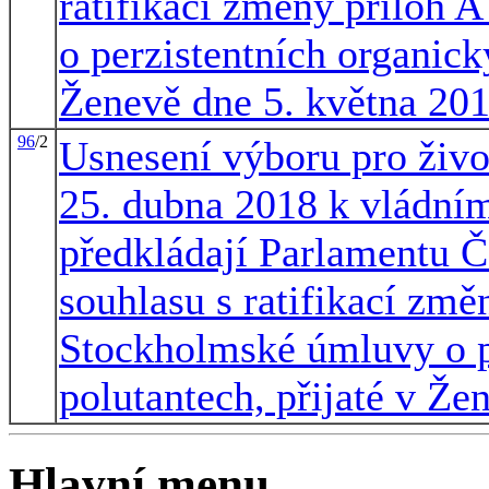
ratifikací změny příloh 
o perzistentních organick
Ženevě dne 5. května 20
96
/2
Usnesení výboru pro život
25. dubna 2018 k vládní
předkládají Parlamentu Č
souhlasu s ratifikací změ
Stockholmské úmluvy o p
polutantech, přijaté v Že
Hlavní menu