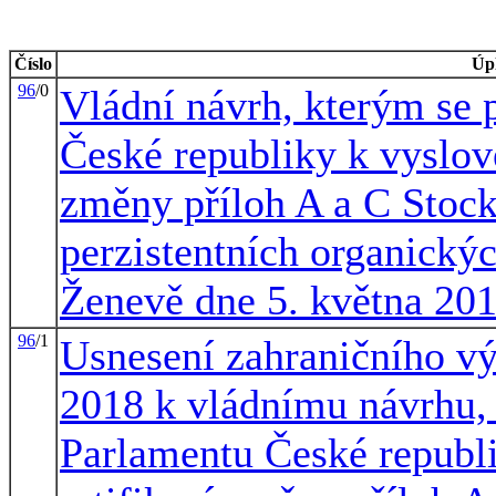
Číslo
Úp
96
/0
Vládní návrh, kterým se 
České republiky k vyslove
změny příloh A a C Stoc
perzistentních organickýc
Ženevě dne 5. května 20
96
/1
Usnesení zahraničního vý
2018 k vládnímu návrhu, 
Parlamentu České republi