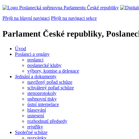
Přejít na hlavní navigaci
Přejít na navigaci sekce
Parlament České republiky, Poslane
Úvod
Poslanci a orgány
poslanci
poslanecké kluby
výbory, komise a delegace
Jednání a dokumenty
navržený pořad schůze
schválený pořad schůze
stenoprotokoly
sněmovní tisky
ústní interpelace
hlasování
usnesení
rozhodnutí předsedy
rejstříky
Společné schůze
pozvánky