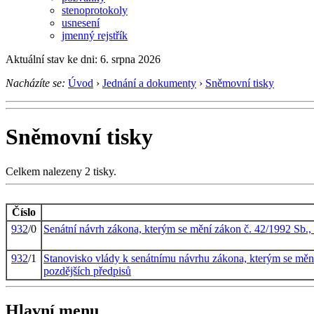
stenoprotokoly
usnesení
jmenný rejstřík
Aktuální stav ke dni: 6. srpna 2026
Nacházíte se:
Úvod
›
Jednání a dokumenty
›
Sněmovní tisky
Sněmovní tisky
Celkem nalezeny 2 tisky.
Číslo
932
/0
Senátní návrh zákona, kterým se mění zákon č. 42/1992 Sb.,
932
/1
Stanovisko vlády k senátnímu návrhu zákona, kterým se měn
pozdějších předpisů
Hlavní menu