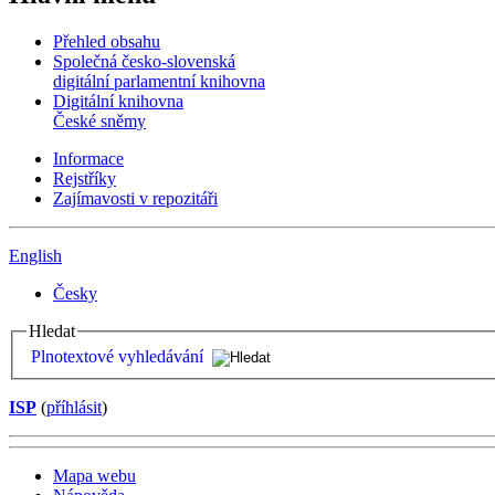
Přehled obsahu
Společná česko-slovenská
digitální parlamentní knihovna
Digitální knihovna
České sněmy
Informace
Rejstříky
Zajímavosti v repozitáři
English
Česky
Hledat
Plnotextové vyhledávání
ISP
(
příhlásit
)
Mapa webu