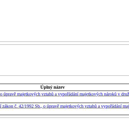
Úplný název
 o úpravě majetkových vztahů a vypořádání majetkových nároků v družs
í zákon č. 42/1992 Sb., o úpravě majetkových vztahů a vypořádání maj