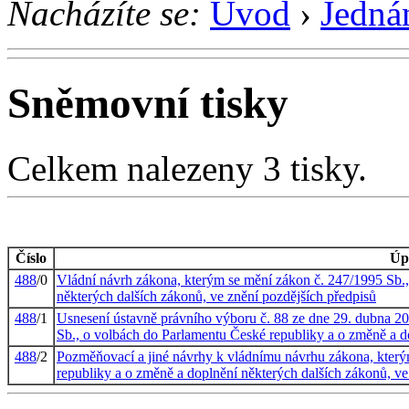
Nacházíte se:
Úvod
›
Jedná
Sněmovní tisky
Celkem nalezeny 3 tisky.
Číslo
Úp
488
/0
Vládní návrh zákona, kterým se mění zákon č. 247/1995 Sb.
některých dalších zákonů, ve znění pozdějších předpisů
488
/1
Usnesení ústavně právního výboru č. 88 ze dne 29. dubna 2
Sb., o volbách do Parlamentu České republiky a o změně a do
488
/2
Pozměňovací a jiné návrhy k vládnímu návrhu zákona, který
republiky a o změně a doplnění některých dalších zákonů, ve