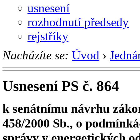
usnesení
rozhodnutí předsedy
rejstříky
Nacházíte se:
Úvod
›
Jedná
Usnesení PS č. 864
k senátnímu návrhu zákon
458/2000 Sb., o podmínká
správy v energetických o