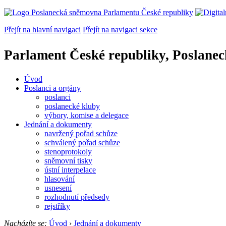
Přejít na hlavní navigaci
Přejít na navigaci sekce
Parlament České republiky, Poslane
Úvod
Poslanci a orgány
poslanci
poslanecké kluby
výbory, komise a delegace
Jednání a dokumenty
navržený pořad schůze
schválený pořad schůze
stenoprotokoly
sněmovní tisky
ústní interpelace
hlasování
usnesení
rozhodnutí předsedy
rejstříky
Nacházíte se:
Úvod
›
Jednání a dokumenty