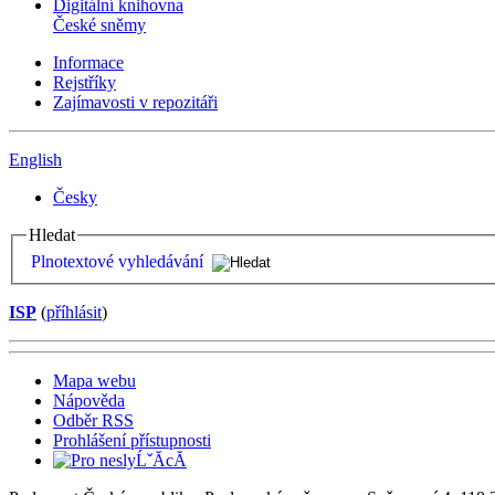
Digitální knihovna
České sněmy
Informace
Rejstříky
Zajímavosti v repozitáři
English
Česky
Hledat
Plnotextové vyhledávání
ISP
(
příhlásit
)
Mapa webu
Nápověda
Odběr RSS
Prohlášení přístupnosti