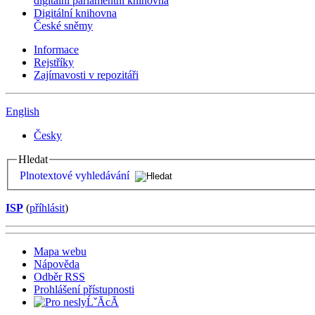
digitální parlamentní knihovna
Digitální knihovna
České sněmy
Informace
Rejstříky
Zajímavosti v repozitáři
English
Česky
Hledat
Plnotextové vyhledávání
ISP
(
příhlásit
)
Mapa webu
Nápověda
Odběr RSS
Prohlášení přístupnosti