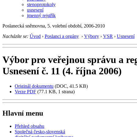
stenoprotokoly
usnesení
jmenný rejstřík
Poslanecká sněmovna, 5. volební období, 2006-2010
Nacházíte se:
Úvod
›
Poslanci a orgány
›
Výbory
›
VSR
›
Usnesení
Výbor pro veřejnou správu a reg
Usnesení č. 11 (4. října 2006)
Originál dokumentu
(DOC, 41.5 KB)
Verze PDF
(77.1 KB, 1 strana)
Hlavní menu
Přehled obsahu
Společná česko-slovenská