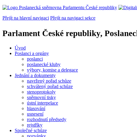
Přejít na hlavní navigaci
Přejít na navigaci sekce
Parlament České republiky, Poslane
Úvod
Poslanci a orgány
poslanci
poslanecké kluby
výbory, komise a delegace
Jednání a dokumenty
navržený pořad schůze
schválený pořad schůze
stenoprotokoly
sněmovní tisky
ústní interpelace
hlasování
usnesení
rozhodnutí předsedy
rejstříky
Společné schůze
pozvánky