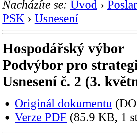
Nacházíte se:
Úvod
›
Posla
PSK
›
Usnesení
Hospodářský výbor
Podvýbor pro strateg
Usnesení č. 2 (3. květ
Originál dokumentu
(DO
Verze PDF
(85.9 KB, 1 s