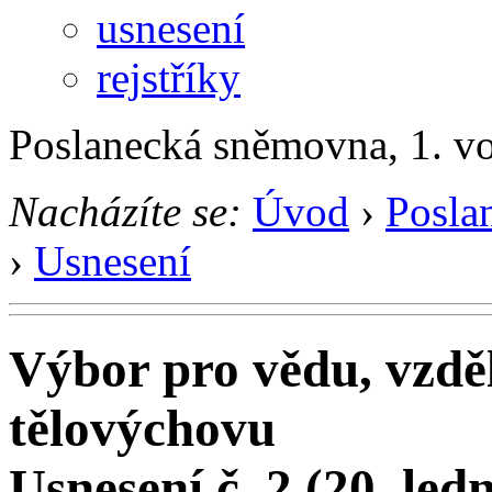
usnesení
rejstříky
Poslanecká sněmovna, 1. v
Nacházíte se:
Úvod
›
Posla
›
Usnesení
Výbor pro vědu, vzděl
tělovýchovu
Usnesení č. 2 (20. led