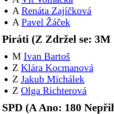
A
Renáta Zajíčková
A
Pavel Žáček
Piráti (
Z
Zdržel se:
3
M
M
Ivan Bartoš
Z
Klára Kocmanová
Z
Jakub Michálek
Z
Olga Richterová
SPD (
A
Ano:
18
0
Nepři