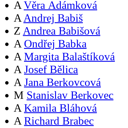
A
Věra Adámková
A
Andrej Babiš
Z
Andrea Babišová
A
Ondřej Babka
A
Margita Balaštíková
A
Josef Bělica
A
Jana Berkovcová
M
Stanislav Berkovec
A
Kamila Bláhová
A
Richard Brabec