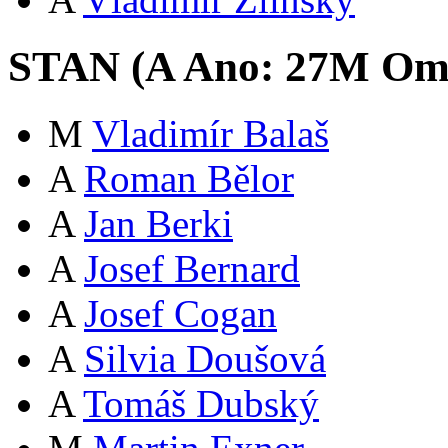
STAN (
A
Ano:
27
M
Oml
M
Vladimír Balaš
A
Roman Bělor
A
Jan Berki
A
Josef Bernard
A
Josef Cogan
A
Silvia Doušová
A
Tomáš Dubský