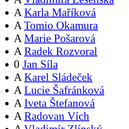
A
Karla Maříková
A
Tomio Okamura
A
Marie Pošarová
A
Radek Rozvoral
0
Jan Síla
A
Karel Sládeček
A
Lucie Šafránková
A
Iveta Štefanová
A
Radovan Vích
A
Vladimír Zlínský