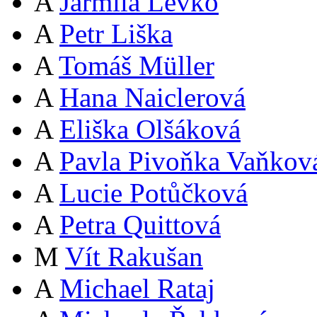
A
Jarmila Levko
A
Petr Liška
A
Tomáš Müller
A
Hana Naiclerová
A
Eliška Olšáková
A
Pavla Pivoňka Vaňkov
A
Lucie Potůčková
A
Petra Quittová
M
Vít Rakušan
A
Michael Rataj