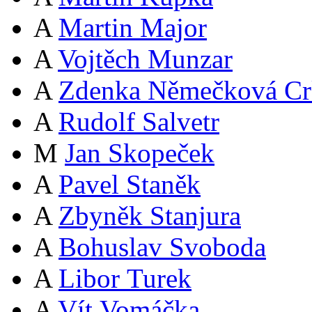
A
Martin Major
A
Vojtěch Munzar
A
Zdenka Němečková Cr
A
Rudolf Salvetr
M
Jan Skopeček
A
Pavel Staněk
A
Zbyněk Stanjura
A
Bohuslav Svoboda
A
Libor Turek
A
Vít Vomáčka