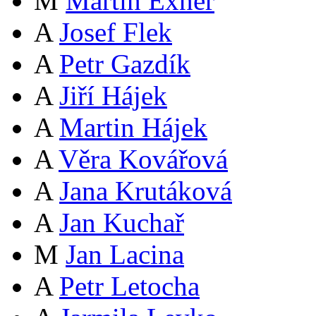
M
Martin Exner
A
Josef Flek
A
Petr Gazdík
A
Jiří Hájek
A
Martin Hájek
A
Věra Kovářová
A
Jana Krutáková
A
Jan Kuchař
M
Jan Lacina
A
Petr Letocha