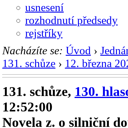
usnesení
rozhodnutí předsedy
rejstříky
Nacházíte se:
Úvod
›
Jedná
131. schůze
›
12. března 20
131. schůze,
130. hlas
12:52:00
Novela z. o silniční d