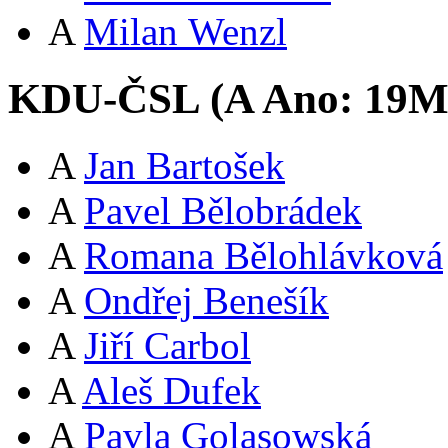
A
Milan Wenzl
KDU-ČSL (
A
Ano:
19
A
Jan Bartošek
A
Pavel Bělobrádek
A
Romana Bělohlávková
A
Ondřej Benešík
A
Jiří Carbol
A
Aleš Dufek
A
Pavla Golasowská