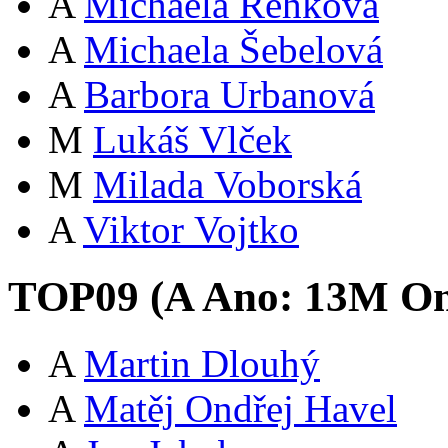
A
Michaela Řehková
A
Michaela Šebelová
A
Barbora Urbanová
M
Lukáš Vlček
M
Milada Voborská
A
Viktor Vojtko
TOP09 (
A
Ano:
13
M
Om
A
Martin Dlouhý
A
Matěj Ondřej Havel