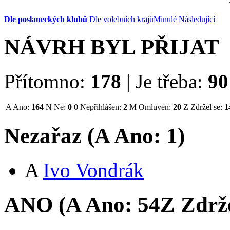
Dle poslaneckých klubů
Dle volebních krajů
Minulé
Následující
NÁVRH BYL PŘIJAT
Přítomno:
178
|
Je třeba:
90
A
Ano:
164
N
Ne:
0
0
Nepřihlášen:
2
M
Omluven:
20
Z
Zdržel se:
1
Nezařaz (
A
Ano:
1
)
A
Ivo Vondrák
ANO (
A
Ano:
54
Z
Zdrže