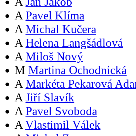
A
Jan Jakob
A
Pavel Klíma
A
Michal Kučera
A
Helena Langšádlová
A
Miloš Nový
M
Martina Ochodnická
A
Markéta Pekarová Ad
A
Jiří Slavík
A
Pavel Svoboda
A
Vlastimil Válek