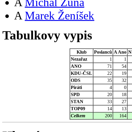
A
Michal Zuna
A
Marek Ženíšek
Tabulkovy vypis
Klub
Poslanců
A
Ano
N
Nezařaz
1
1
ANO
71
54
KDU-ČSL
22
19
ODS
35
32
Piráti
4
0
SPD
20
18
STAN
33
27
TOP09
14
13
Celkem
200
164