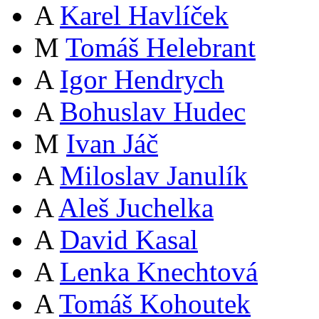
A
Karel Havlíček
M
Tomáš Helebrant
A
Igor Hendrych
A
Bohuslav Hudec
M
Ivan Jáč
A
Miloslav Janulík
A
Aleš Juchelka
A
David Kasal
A
Lenka Knechtová
A
Tomáš Kohoutek