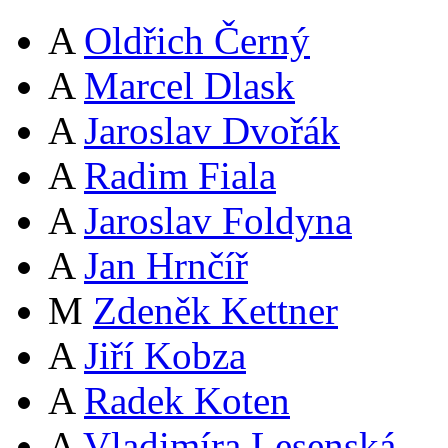
A
Oldřich Černý
A
Marcel Dlask
A
Jaroslav Dvořák
A
Radim Fiala
A
Jaroslav Foldyna
A
Jan Hrnčíř
M
Zdeněk Kettner
A
Jiří Kobza
A
Radek Koten
A
Vladimíra Lesenská