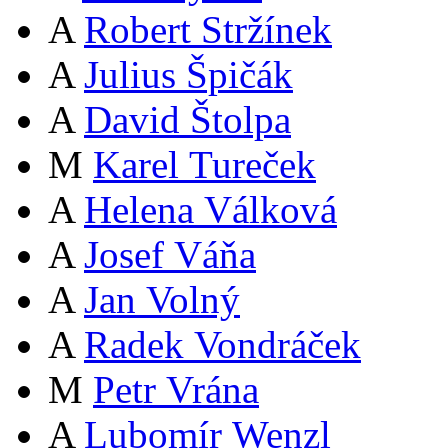
A
Robert Stržínek
A
Julius Špičák
A
David Štolpa
M
Karel Tureček
A
Helena Válková
A
Josef Váňa
A
Jan Volný
A
Radek Vondráček
M
Petr Vrána
A
Lubomír Wenzl