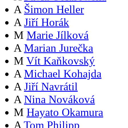
A
Šimon Heller
A
Jiří Horák
M
Marie Jílková
A
Marian Jurečka
M
Vít Kaňkovský
A
Michael Kohajda
A
Jiří Navrátil
A
Nina Nováková
M
Hayato Okamura
A
Tom Philipp