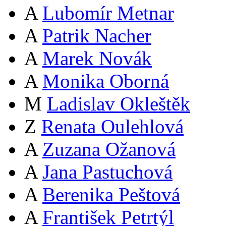
A
Lubomír Metnar
A
Patrik Nacher
A
Marek Novák
A
Monika Oborná
M
Ladislav Okleštěk
Z
Renata Oulehlová
A
Zuzana Ožanová
A
Jana Pastuchová
A
Berenika Peštová
A
František Petrtýl