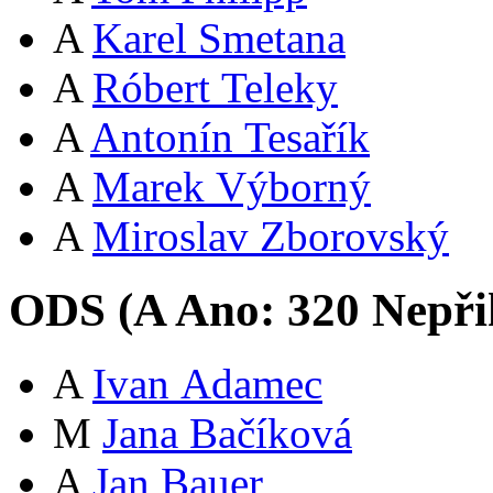
A
Karel Smetana
A
Róbert Teleky
A
Antonín Tesařík
A
Marek Výborný
A
Miroslav Zborovský
ODS (
A
Ano:
32
0
Nepři
A
Ivan Adamec
M
Jana Bačíková
A
Jan Bauer