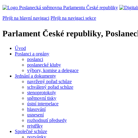
Přejít na hlavní navigaci
Přejít na navigaci sekce
Parlament České republiky, Poslane
Úvod
Poslanci a orgány
poslanci
poslanecké kluby
výbory, komise a delegace
Jednání a dokumenty
navržený pořad schůze
schválený pořad schůze
stenoprotokoly
sněmovní tisky
ústní interpelace
hlasování
usnesení
rozhodnutí předsedy
rejstříky
Společné schůze
pozvánky