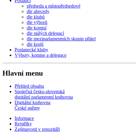
Poslanci
předseda a místopředsedové
dle abecedy
dle klubů
dle výborů
dle komisí
dle stálých delegací
dle meziparlamentních skupin přátel
dle krajů
Poslanecké kluby
Výbory, komise a delegace
Hlavní menu
Přehled obsahu
Společná česko-slovenská
digitální parlamentní knihovna
Digitální knihovna
České sněmy
Informace
Rejstříky
Zajímavosti v repozitáři