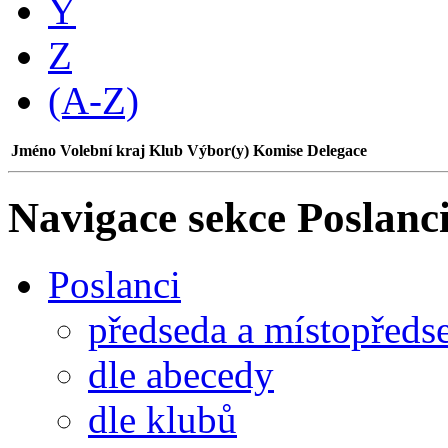
Y
Z
(A-Z)
Jméno
Volební kraj
Klub
Výbor(y)
Komise
Delegace
Navigace sekce
Poslanci
Poslanci
předseda a místopředs
dle abecedy
dle klubů