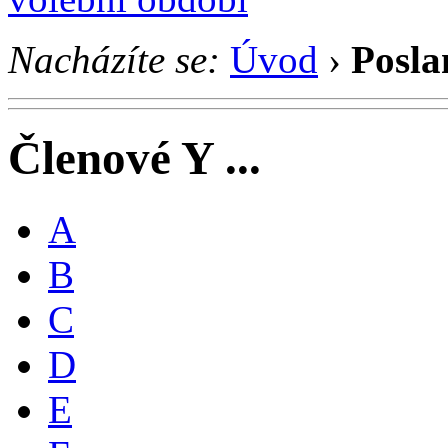
Nacházíte se:
Úvod
›
Posla
Členové Y ...
A
B
C
D
E