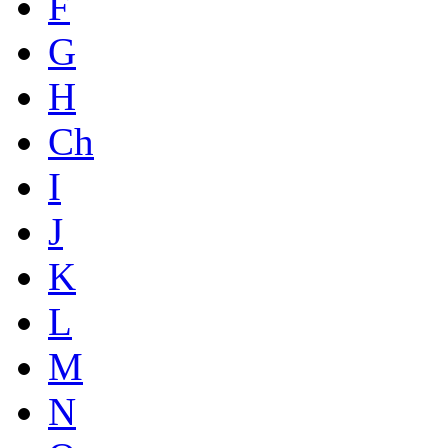
F
G
H
Ch
I
J
K
L
M
N