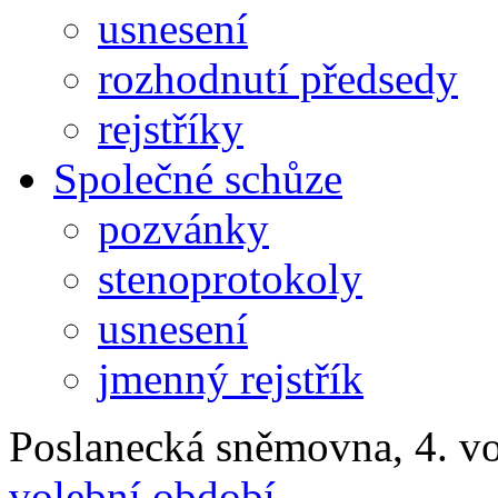
usnesení
rozhodnutí předsedy
rejstříky
Společné schůze
pozvánky
stenoprotokoly
usnesení
jmenný rejstřík
Poslanecká sněmovna, 4. v
volební období