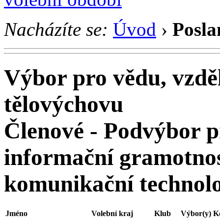
Nacházíte se:
Úvod
›
Posla
Výbor pro vědu, vzděl
tělovýchovu
Členové - Podvýbor p
informační gramotnos
komunikační technolo
Jméno
Volební kraj
Klub
Výbor(y)
K