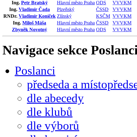
Ing.
Petr Bratský
Hlavní město Praha
ODS
VVVKM
Ing.
Vladimír Čada
Plzeňský
ČSSD
VVVKM
RNDr.
Vladimír Koníček
Zlínský
KSČM
VVVKM
Ing.
Miloš Máša
Hlavní město Praha
ČSSD
VVVKM
Zbyněk Novotný
Hlavní město Praha
ODS
VVVKM
Navigace sekce
Poslanci
Poslanci
předseda a místopředs
dle abecedy
dle klubů
dle výborů