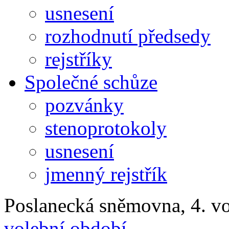
usnesení
rozhodnutí předsedy
rejstříky
Společné schůze
pozvánky
stenoprotokoly
usnesení
jmenný rejstřík
Poslanecká sněmovna, 4. v
volební období