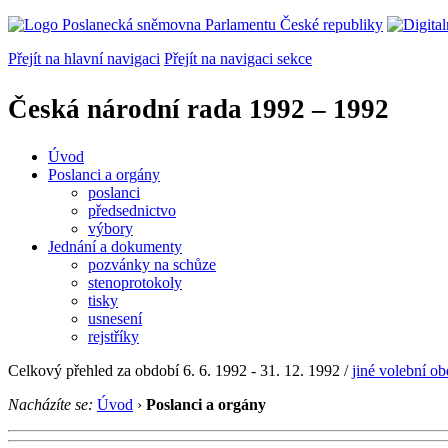
Přejít na hlavní navigaci
Přejít na navigaci sekce
Česká národní rada
1992 – 1992
Úvod
Poslanci a orgány
poslanci
předsednictvo
výbory
Jednání a dokumenty
pozvánky na schůze
stenoprotokoly
tisky
usnesení
rejstříky
Celkový přehled za období 6. 6. 1992 - 31. 12. 1992 /
jiné volební o
Nacházíte se:
Úvod
›
Poslanci a orgány