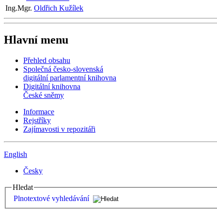
Ing.Mgr.
Oldřich Kužílek
Hlavní menu
Přehled obsahu
Společná česko-slovenská
digitální parlamentní knihovna
Digitální knihovna
České sněmy
Informace
Rejstříky
Zajímavosti v repozitáři
English
Česky
Hledat
Plnotextové vyhledávání