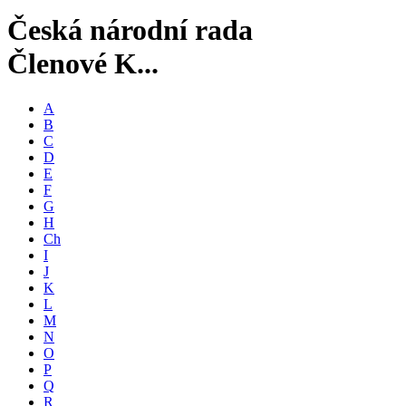
Česká národní rada
Členové K...
A
B
C
D
E
F
G
H
Ch
I
J
K
L
M
N
O
P
Q
R