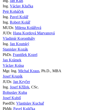
Ing.
Jan Klas
Ing.
Václav Klučka
Petr Koháček
Ing.
Pavel Kolář
Ing.
Robert Kolář
MUDr.
Milena Kolářová
JUDr.
Hana Kordová Marvanová
Vladimír Koronthály
Ing.
Jan Koutský
Stanislav Kozák
PhDr.
František Kozel
Jan Krámek
Václav Krása
Mgr. Ing.
Michal Kraus
, Ph.D., MBA
Josef Krupík
JUDr.
Jan Kryčer
Ing.
Josef Křížek
, CSc.
Bohuslav Kuba
Josef Kubiš
PaedDr.
Vlastislav Kuchař
PhMr.
Pavel Kulička