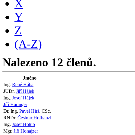
X
Y
Z
(A-Z)
Nalezeno 12 členů.
Jméno
Ing.
René Hába
JUDr.
Jiří Hájek
Ing.
Josef Hájek
Jiří Haringer
Dr. Ing.
Pavel Hirš
, CSc.
RNDr.
Čestmír Hofhanzl
Ing.
Josef Holub
Mgr.
Jiří Honajzer