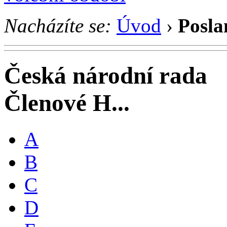
Nacházíte se:
Úvod
›
Posla
Česká národní rada
Členové H...
A
B
C
D