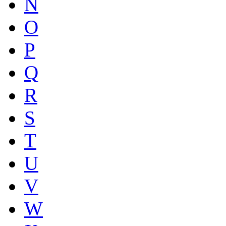
N
O
P
Q
R
S
T
U
V
W