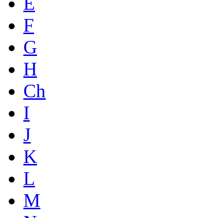
E
F
G
H
Ch
I
J
K
L
M