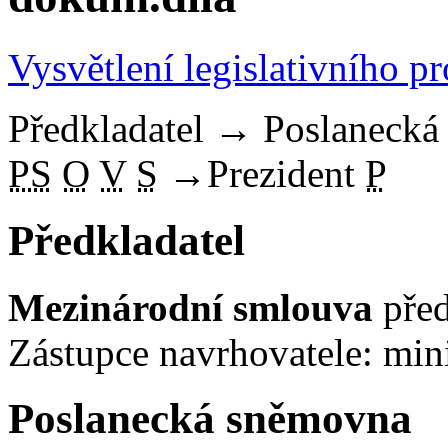
Vysvětlení legislativního p
Předkladatel
→
Poslaneck
PS
O
V
S
→
Prezident
P
Předkladatel
Mezinárodní smlouva
před
Zástupce navrhovatele: mini
Poslanecká sněmovna