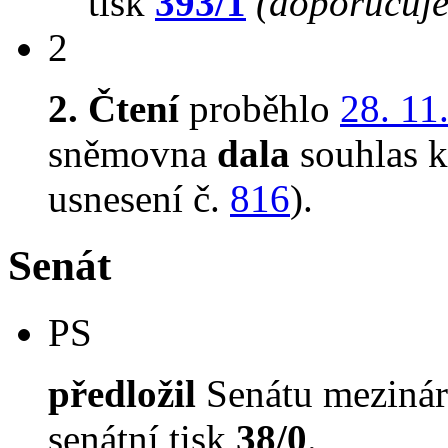
tisk
393/1
(doporučuje 
2
2. Čtení
proběhlo
28. 11
sněmovna
dala
souhlas k 
usnesení č.
816
).
Senát
PS
předložil
Senátu mezinár
senátní tisk
38/0
.