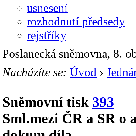
usnesení
rozhodnutí předsedy
rejstříky
Poslanecká sněmovna, 8. o
Nacházíte se:
Úvod
›
Jedná
Sněmovní tisk
393
Sml.mezi ČR a SR o a
dokum.díla