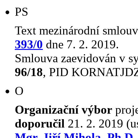
PS
Text mezinárodní smlouv
393/0
dne 7. 2. 2019.
Smlouva zaevidován v s
96/18
, PID KORNATJD
O
Organizační výbor
proj
doporučil
21. 2. 2019 (u
Mgr. Jiří Mihola, Ph.D.