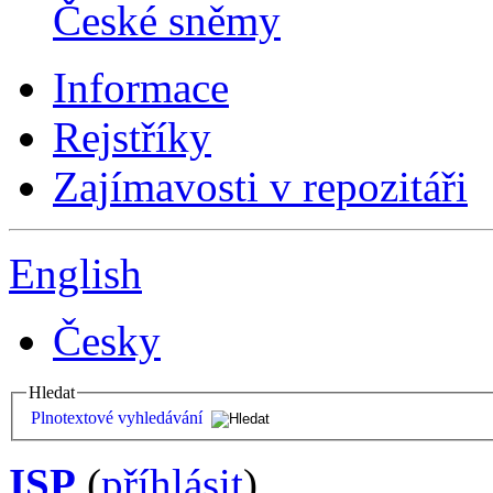
České sněmy
Informace
Rejstříky
Zajímavosti v repozitáři
English
Česky
Hledat
Plnotextové vyhledávání
ISP
(
příhlásit
)