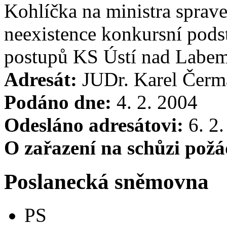
Kohlíčka na ministra sprav
neexistence konkursní podst
postupů KS Ústí nad Labe
Adresát:
JUDr. Karel Čerm
Podáno dne:
4. 2. 2004
Odesláno adresátovi:
6. 2.
O zařazení na schůzi pož
Poslanecká sněmovna
PS