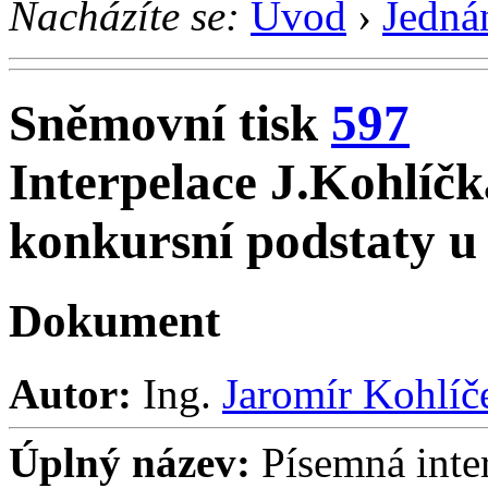
Nacházíte se:
Úvod
›
Jedná
Sněmovní tisk
597
Interpelace J.Kohlíč
konkursní podstaty u
Dokument
Autor:
Ing.
Jaromír Kohlíč
Úplný název:
Písemná inter