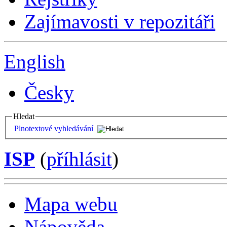
Zajímavosti v repozitáři
English
Česky
Hledat
Plnotextové vyhledávání
ISP
(
příhlásit
)
Mapa webu
Nápověda