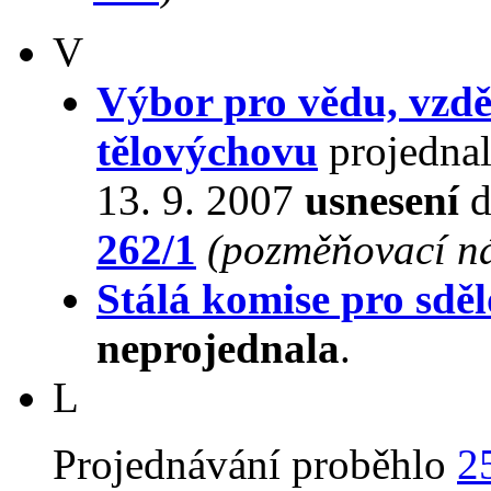
V
Výbor pro vědu, vzdě
tělovýchovu
projednal
13. 9. 2007
usnesení
d
262/1
(pozměňovací n
Stálá komise pro sdě
neprojednala
.
L
Projednávání proběhlo
2