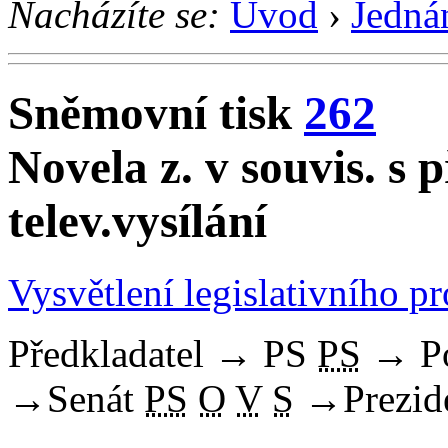
Nacházíte se:
Úvod
›
Jedná
Sněmovní tisk
262
Novela z. v souvis. s 
telev.vysílání
Vysvětlení legislativního p
Předkladatel
→
PS
PS
→
P
→
Senát
PS
O
V
S
→
Prezid