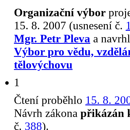
Organizační výbor
proj
15. 8. 2007 (usnesení č.
Mgr. Petr Pleva
a navrhl
Výbor pro vědu, vzdělán
tělovýchovu
1
Čtení proběhlo
15. 8. 20
Návrh zákona
přikázán 
č.
388
).