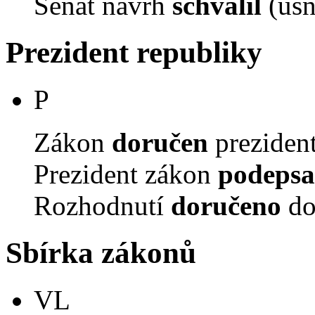
Senát návrh
schválil
(usn
Prezident republiky
P
Zákon
doručen
prezident
Prezident zákon
podepsa
Rozhodnutí
doručeno
do
Sbírka zákonů
VL