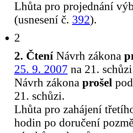
Lhůta pro projednání vý
(usnesení č.
392
).
2
2. Čtení
Návrh zákona
p
25. 9. 2007
na 21. schůzi
Návrh zákona
prošel
podr
21. schůzi.
Lhůta pro zahájení třetíh
hodin po doručení pozmě