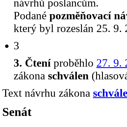
návrhů poslancům.
Podané
pozměňovací ná
který byl rozeslán 25. 9.
3
3. Čtení
proběhlo
27. 9.
zákona
schválen
(hlasov
Text návrhu zákona
schvál
Senát