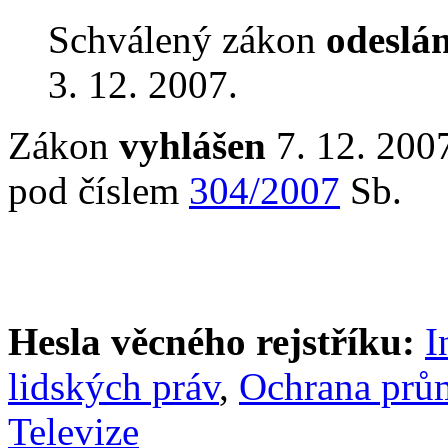
Schválený zákon
odeslá
3. 12. 2007.
Zákon
vyhlášen
7. 12. 2007
pod číslem
304/2007
Sb.
Hesla věcného rejstříku:
I
lidských práv
,
Ochrana prům
Televize