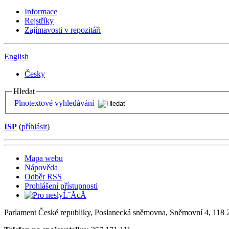
Informace
Rejstříky
Zajímavosti v repozitáři
English
Česky
Hledat
Plnotextové vyhledávání
ISP
(
příhlásit
)
Mapa webu
Nápověda
Odběr RSS
Prohlášení přístupnosti
Parlament České republiky, Poslanecká sněmovna, Sněmovní 4, 118 2