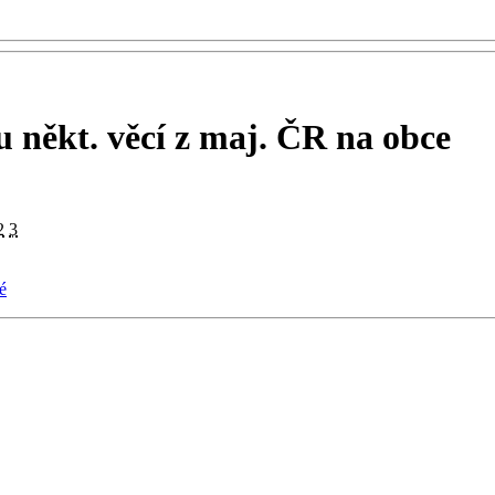
 někt. věcí z maj. ČR na obce
2
3
é