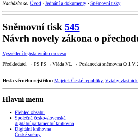
Nacházíte se:
Úvod
›
Jednání a dokumenty
›
Sněmovní tisky
Sněmovní tisk
545
Návrh novely zákona o přechodu
Vysvětlení legislativního procesu
Předkladatel
→
PS
PS
→
Vláda
VL
→
Poslanecká sněmovna
O
1
V
Hesla věcného rejstříku:
Majetek České republiky
,
Vztahy vlastnick
Hlavní menu
Přehled obsahu
Společná česko-slovenská
digitální parlamentní knihovna
Digitální knihovna
České sněmy