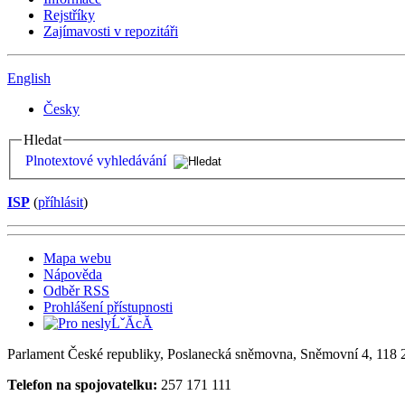
Rejstříky
Zajímavosti v repozitáři
English
Česky
Hledat
Plnotextové vyhledávání
ISP
(
příhlásit
)
Mapa webu
Nápověda
Odběr RSS
Prohlášení přístupnosti
Parlament České republiky, Poslanecká sněmovna, Sněmovní 4, 118 2
Telefon na spojovatelku:
257 171 111