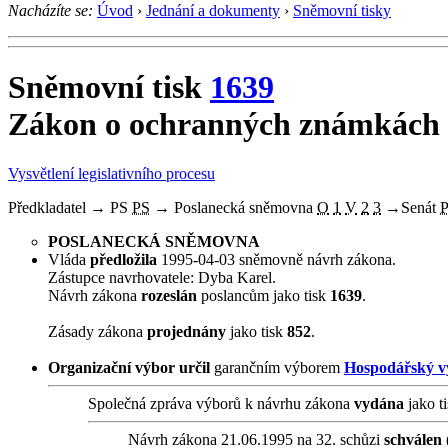
Nacházíte se:
Úvod
›
Jednání a dokumenty
›
Sněmovní tisky
Sněmovní tisk
1639
Zákon o ochranných známkách -
Vysvětlení legislativního procesu
Předkladatel
→
PS
PS
→
Poslanecká sněmovna
O
1
V
2
3
→
Senát
POSLANECKÁ SNĚMOVNA
Vláda
předložila
1995-04-03 sněmovně návrh zákona.
Zástupce navrhovatele: Dyba Karel.
Návrh zákona
rozeslán
poslancům jako tisk
1639
.
Zásady zákona
projednány
jako tisk
852
.
Organizační výbor
určil
garančním výborem
Hospodářský v
Společná zpráva výborů k návrhu zákona
vydána
jako t
Návrh zákona 21.06.1995 na 32. schůzi
schválen