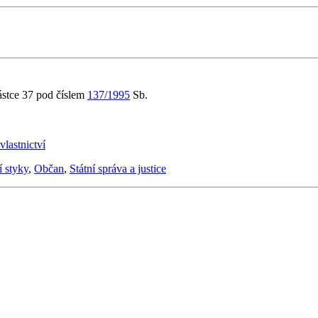
ástce 37 pod číslem
137/1995
Sb.
lastnictví
 styky
,
Občan
,
Státní správa a justice