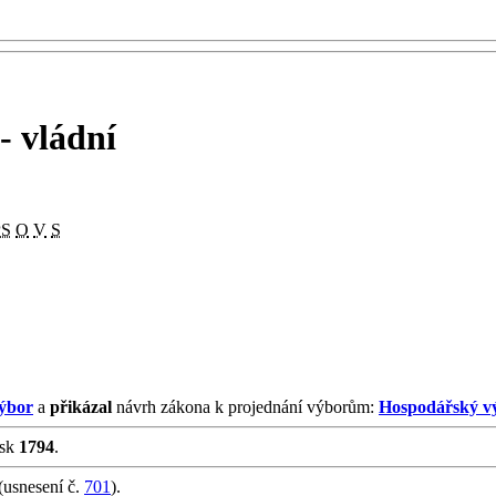
 vládní
PS
O
V
S
ýbor
a
přikázal
návrh zákona k projednání výborům:
Hospodářský v
isk
1794
.
(usnesení č.
701
).