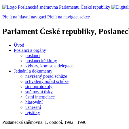
Přejít na hlavní navigaci
Přejít na navigaci sekce
Parlament České republiky, Poslane
Úvod
Poslanci a orgány
poslanci
poslanecké kluby
výbory, komise a delegace
Jednání a dokumenty
navržený pořad schůze
schválený pořad schůze
stenoprotokoly
sněmovní tisky
ústní interpelace
hlasování
usnesení
rejstříky
Poslanecká sněmovna, 1. období, 1992 - 1996