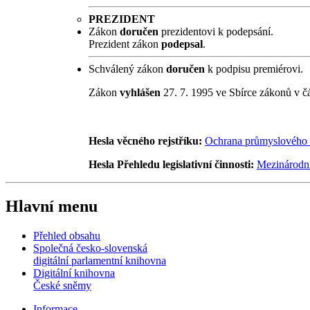
PREZIDENT
Zákon
doručen
prezidentovi k podepsání.
Prezident zákon
podepsal
.
Schválený zákon
doručen
k podpisu premiérovi.
Zákon
vyhlášen
27. 7. 1995 ve Sbírce zákonů v č
Hesla věcného rejstříku:
Ochrana průmyslového v
Hesla Přehledu legislativní činnosti:
Mezinárodní
Hlavní menu
Přehled obsahu
Společná česko-slovenská
digitální parlamentní knihovna
Digitální knihovna
České sněmy
Informace