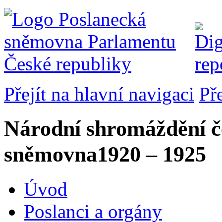
Přejít na hlavní navigaci
Př
Národní shromáždění č
sněmovna
1920 – 1925
Úvod
Poslanci a orgány