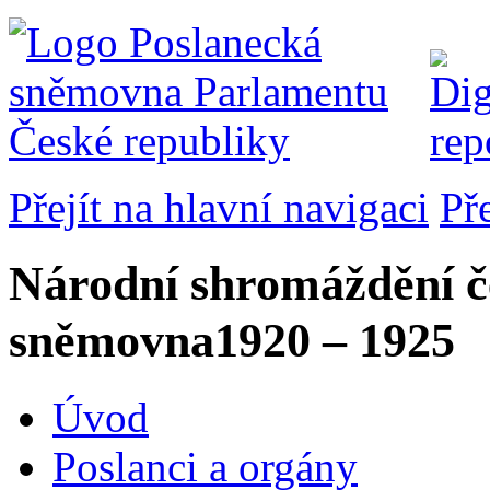
Přejít na hlavní navigaci
Př
Národní shromáždění č
sněmovna
1920 – 1925
Úvod
Poslanci a orgány