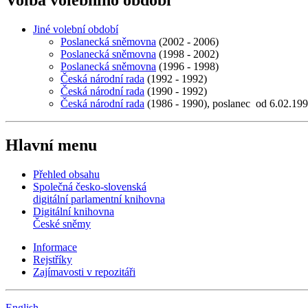
Volba volebního období
Jiné volební období
Poslanecká sněmovna
(2002 - 2006)
Poslanecká sněmovna
(1998 - 2002)
Poslanecká sněmovna
(1996 - 1998)
Česká národní rada
(1992 - 1992)
Česká národní rada
(1990 - 1992)
Česká národní rada
(1986 - 1990), poslanec od 6.02.19
Hlavní menu
Přehled obsahu
Společná česko-slovenská
digitální parlamentní knihovna
Digitální knihovna
České sněmy
Informace
Rejstříky
Zajímavosti v repozitáři
English