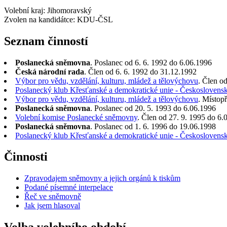
Volební kraj: Jihomoravský
Zvolen na kandidátce: KDU-ČSL
Seznam činností
Poslanecká sněmovna
. Poslanec od 6. 6. 1992 do 6.06.1996
Česká národní rada
. Člen od 6. 6. 1992 do 31.12.1992
Výbor pro vědu, vzdělání, kulturu, mládež a tělovýchovu
. Člen o
Poslanecký klub Křesťanské a demokratické unie - Československ
Výbor pro vědu, vzdělání, kulturu, mládež a tělovýchovu
. Místop
Poslanecká sněmovna
. Poslanec od 20. 5. 1993 do 6.06.1996
Volební komise Poslanecké sněmovny
. Člen od 27. 9. 1995 do 6.
Poslanecká sněmovna
. Poslanec od 1. 6. 1996 do 19.06.1998
Poslanecký klub Křesťanské a demokratické unie - Československ
Činnosti
Zpravodajem sněmovny a jejich orgánů k tiskům
Podané písemné interpelace
Řeč ve sněmovně
Jak jsem hlasoval