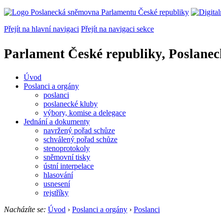
Přejít na hlavní navigaci
Přejít na navigaci sekce
Parlament České republiky, Poslane
Úvod
Poslanci a orgány
poslanci
poslanecké kluby
výbory, komise a delegace
Jednání a dokumenty
navržený pořad schůze
schválený pořad schůze
stenoprotokoly
sněmovní tisky
ústní interpelace
hlasování
usnesení
rejstříky
Nacházíte se:
Úvod
›
Poslanci a orgány
›
Poslanci