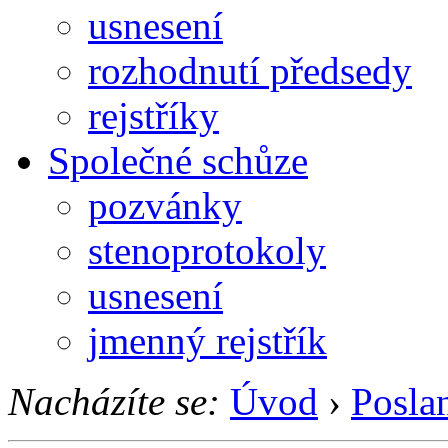
usnesení
rozhodnutí předsedy
rejstříky
Společné schůze
pozvánky
stenoprotokoly
usnesení
jmenný rejstřík
Nacházíte se:
Úvod
›
Posla