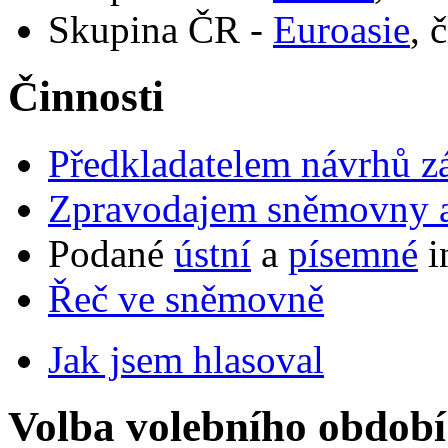
Skupina ČR -
Euroasie
, 
Činnosti
Předkladatelem návrhů 
Zpravodajem sněmovny a 
Podané
ústní
a
písemné
i
Řeč ve sněmovně
Jak jsem hlasoval
Volba volebního období