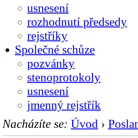
usnesení
rozhodnutí předsedy
rejstříky
Společné schůze
pozvánky
stenoprotokoly
usnesení
jmenný rejstřík
Nacházíte se:
Úvod
›
Posla