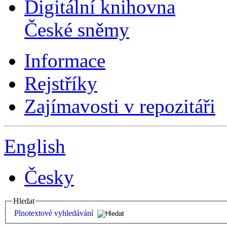
Digitální knihovna
České sněmy
Informace
Rejstříky
Zajímavosti v repozitáři
English
Česky
Hledat
Plnotextové vyhledávání