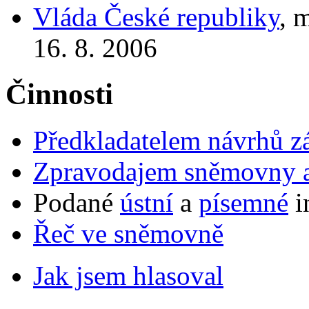
Vláda České republiky
, 
16. 8. 2006
Činnosti
Předkladatelem návrhů 
Zpravodajem sněmovny a 
Podané
ústní
a
písemné
i
Řeč ve sněmovně
Jak jsem hlasoval