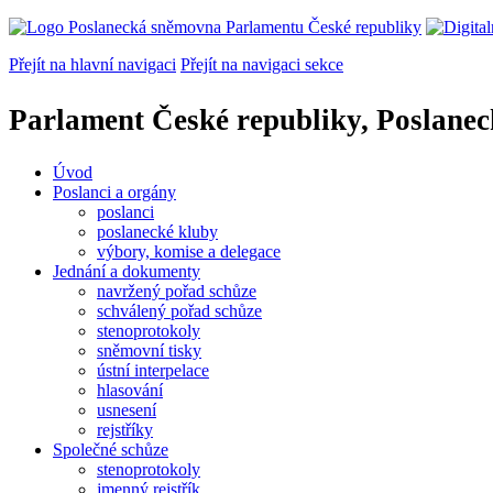
Přejít na hlavní navigaci
Přejít na navigaci sekce
Parlament České republiky, Poslane
Úvod
Poslanci a orgány
poslanci
poslanecké kluby
výbory, komise a delegace
Jednání a dokumenty
navržený pořad schůze
schválený pořad schůze
stenoprotokoly
sněmovní tisky
ústní interpelace
hlasování
usnesení
rejstříky
Společné schůze
stenoprotokoly
jmenný rejstřík