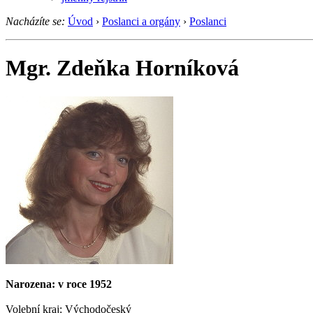
Nacházíte se:
Úvod
›
Poslanci a orgány
›
Poslanci
Mgr. Zdeňka Horníková
Narozena: v roce 1952
Volební kraj: Východočeský