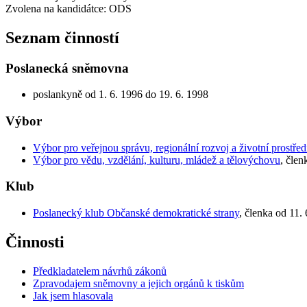
Zvolena na kandidátce: ODS
Seznam činností
Poslanecká sněmovna
poslankyně od 1. 6. 1996 do 19. 6. 1998
Výbor
Výbor pro veřejnou správu, regionální rozvoj a životní prostřed
Výbor pro vědu, vzdělání, kulturu, mládež a tělovýchovu
, člen
Klub
Poslanecký klub Občanské demokratické strany
, členka od 11.
Činnosti
Předkladatelem návrhů zákonů
Zpravodajem sněmovny a jejich orgánů k tiskům
Jak jsem hlasovala