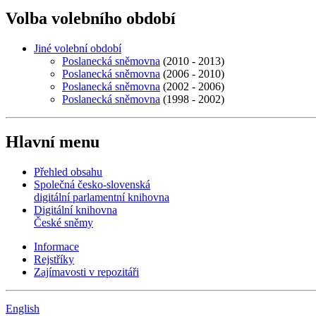
Volba volebního období
Jiné volební období
Poslanecká sněmovna
(2010 - 2013)
Poslanecká sněmovna
(2006 - 2010)
Poslanecká sněmovna
(2002 - 2006)
Poslanecká sněmovna
(1998 - 2002)
Hlavní menu
Přehled obsahu
Společná česko-slovenská
digitální parlamentní knihovna
Digitální knihovna
České sněmy
Informace
Rejstříky
Zajímavosti v repozitáři
English