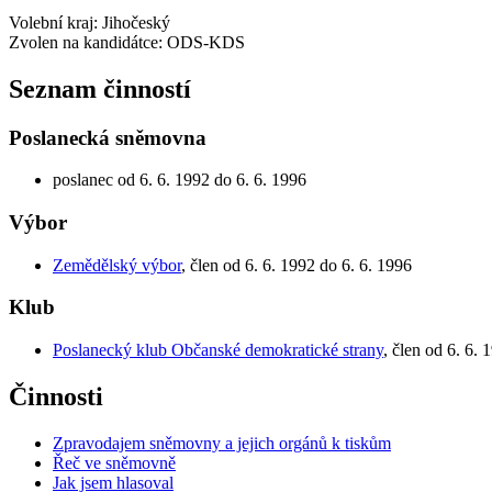
Volební kraj: Jihočeský
Zvolen na kandidátce: ODS-KDS
Seznam činností
Poslanecká sněmovna
poslanec od 6. 6. 1992 do 6. 6. 1996
Výbor
Zemědělský výbor
, člen od 6. 6. 1992 do 6. 6. 1996
Klub
Poslanecký klub Občanské demokratické strany
, člen od 6. 6. 
Činnosti
Zpravodajem sněmovny a jejich orgánů k tiskům
Řeč ve sněmovně
Jak jsem hlasoval