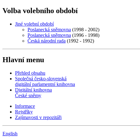
Volba volebního období
Jiné volební období
Poslanecká sněmovna
(1998 - 2002)
Poslanecká sněmovna
(1996 - 1998)
Česká národní rada
(1992 - 1992)
Hlavní menu
Přehled obsahu
Společná česko-slovenská
digitální parlamentní knihovna
Digitální knihovna
České sněmy
Informace
Rejstříky
Zajímavosti v repozitáři
English