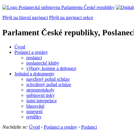
Přejít na hlavní navigaci
Přejít na navigaci sekce
Parlament České republiky, Poslane
Úvod
Poslanci a orgány
poslanci
poslanecké kluby
výbory, komise a delegace
Jednání a dokumenty
navržený pořad schůze
schválený pořad schůze
stenoprotokoly
sněmovní tisky
ústní interpelace
hlasování
usnesení
rejstříky
Nacházíte se:
Úvod
›
Poslanci a orgány
›
Poslanci