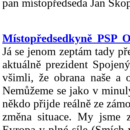
pan místopředseda Jan Skop
Místopředsedkyně PSP O
Já se jenom zeptám tady před
aktuálně prezident Spojený
všimli, že obrana naše a 
Nemůžeme se jako v minulýc
někdo přijde reálně ze zámo
změna situace. My jsme za
Evropa v plné síle (Smích 