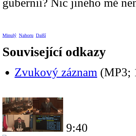
gubernií? Nic jiného mě ne
Minulý
Nahoru
Další
Související odkazy
Zvukový záznam
(MP3;
9:40