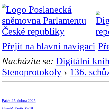
Přejít na hlavní navigaci
Př
Nacházíte se:
Digitální kni
Stenoprotokoly
›
136. schů
Pátek 25. dubna 2025
Minulý
Dolů
Další