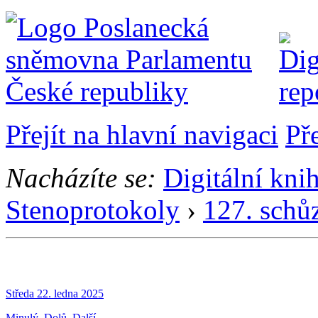
Přejít na hlavní navigaci
Př
Nacházíte se:
Digitální kni
Stenoprotokoly
›
127. schů
Středa 22. ledna 2025
Minulý
Dolů
Další