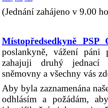
(Jednání zahájeno v 9.00 ho
Místopředsedkyně PSP O
poslankyně, vážení páni p
zahajuji druhý jednací
sněmovny a všechny vás zde
Aby byla zaznamenána naše 
odhlásím a požádám, abys