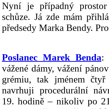
Nyní je případný prosto
schůze. Já zde mám přihl
předsedy Marka Bendy. Pro
Poslanec Marek Benda
:
vážené dámy, vážení pánové
grémiu, tak jménem čtyř 
navrhuji procedurální ná
19. hodině – nikoliv po 2