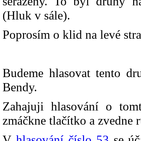
seřazeny. To byl druhý ná
(Hluk v sále).
Poprosím o klid na levé stra
Budeme hlasovat tento dr
Bendy.
Zahajuji hlasování o to
zmáčkne tlačítko a zvedne r
V
hlasování číslo 53
se úča