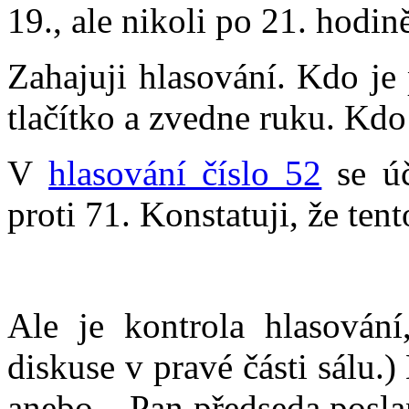
19., ale nikoli po 21. hodin
Zahajuji hlasování. Kdo je
tlačítko a zvedne ruku. Kdo
V
hlasování číslo 52
se úč
proti 71. Konstatuji, že ten
Ale je kontrola hlasován
diskuse v pravé části sálu
anebo... Pan předseda posl