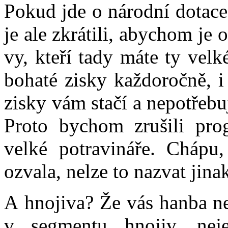
Pokud jde o národní dotace,
je ale zkrátili, abychom je o
vy, kteří tady máte ty vel
bohaté zisky každoročně, i
zisky vám stačí a nepotřebu
Proto bychom zrušili pro
velké potravináře. Chápu,
ozvala, nelze to nazvat jina
A hnojiva? Že vás hanba ne
v segmentu hnojiv, nej