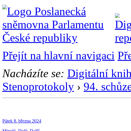
Přejít na hlavní navigaci
Př
Nacházíte se:
Digitální kni
Stenoprotokoly
›
94. schůz
Pátek 8. března 2024
Minulý
Dolů
Další