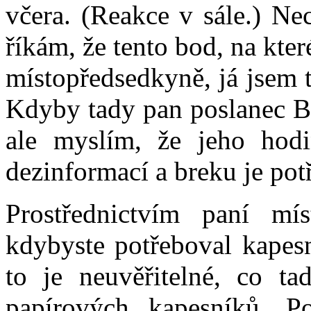
včera. (Reakce v sále.) Ne
říkám, že tento bod, na kte
místopředsedkyně, já jsem t
Kdyby tady pan poslanec Ba
ale myslím, že jeho hodi
dezinformací a breku je pot
Prostřednictvím paní mís
kdybyste potřeboval kapesn
to je neuvěřitelné, co ta
papírových kapesníků. Po