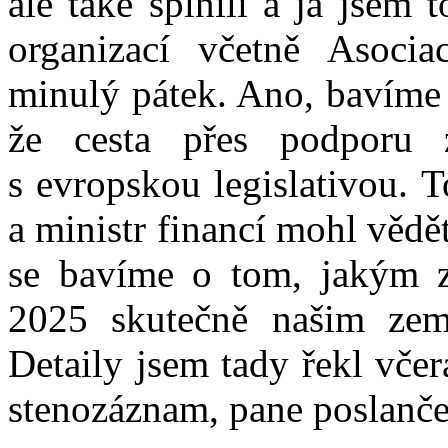
ale také splnili a já jsem
organizací včetně Asoci
minulý pátek. Ano, bavíme s
že cesta přes podporu 
s evropskou legislativou. 
a ministr financí mohl vědět
se bavíme o tom, jakým 
2025 skutečně našim zem
Detaily jsem tady řekl včera
stenozáznam, pane poslanče