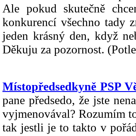
Ale pokud skutečně chce
konkurencí všechno tady zn
jeden krásný den, když neb
Děkuju za pozornost. (Potl
Místopředsedkyně PSP V
pane předsedo, že jste nen
vyjmenovával? Rozumím tom
tak jestli je to takto v poř