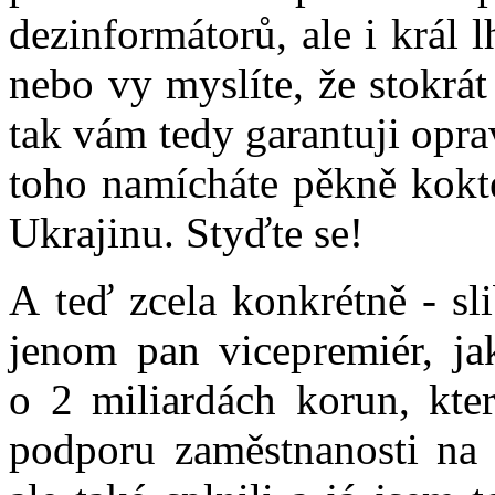
dezinformátorů, ale i král l
nebo vy myslíte, že stokrá
tak vám tedy garantuji opra
toho namícháte pěkně kokte
Ukrajinu. Styďte se!
A teď zcela konkrétně - sli
jenom pan vicepremiér, j
o 2 miliardách korun, kte
podporu zaměstnanosti na 