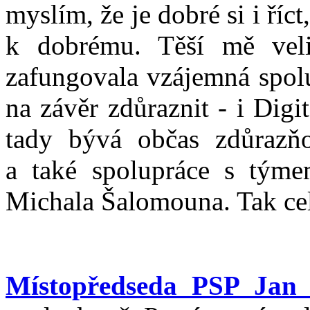
myslím, že je dobré si i ří
k dobrému. Těší mě vel
zafungovala vzájemná spolup
na závěr zdůraznit - i Digi
tady bývá občas zdůrazňo
a také spolupráce s týmem
Michala Šalomouna. Tak cel
Místopředseda PSP Jan 