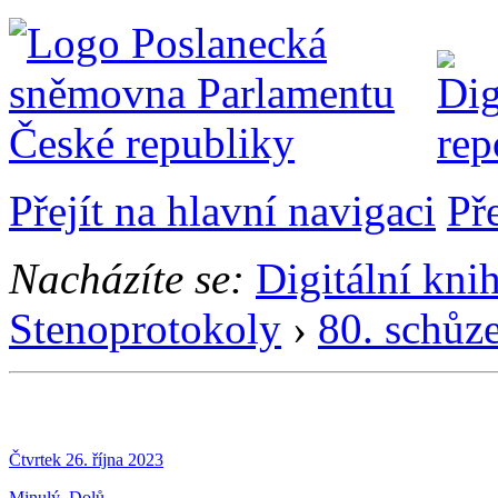
Přejít na hlavní navigaci
Př
Nacházíte se:
Digitální kni
Stenoprotokoly
›
80. schůz
Čtvrtek 26. října 2023
Minulý
Dolů