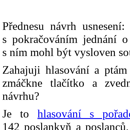
Přednesu návrh usnesení:
s pokračováním jednání o
s ním mohl být vysloven sou
Zahajuji hlasování a ptám
zmáčkne tlačítko a zved
návrhu?
Je to
hlasování s pořa
142 poslankyň a poslanců, 