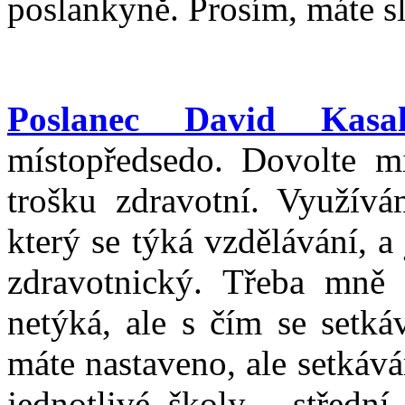
poslankyně. Prosím, máte s
Poslanec David Kasa
místopředsedo. Dovolte m
trošku zdravotní. Využív
který se týká vzdělávání, a
zdravotnický. Třeba mně 
netýká, ale s čím se setk
máte nastaveno, ale setkává
jednotlivé školy - střední