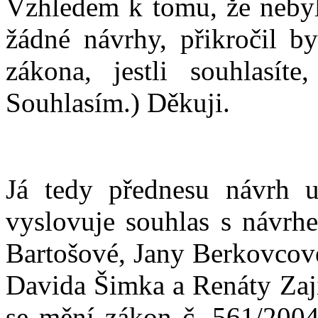
Vzhledem k tomu, že nebyl
žádné návrhy, přikročil b
zákona, jestli souhlasíte
Souhlasím.) Děkuji.
Já tedy přednesu návrh u
vyslovuje souhlas s návrh
Bartošové, Jany Berkovcové
Davida Šimka a Renáty Zaj
se mění zákon č. 561/2004