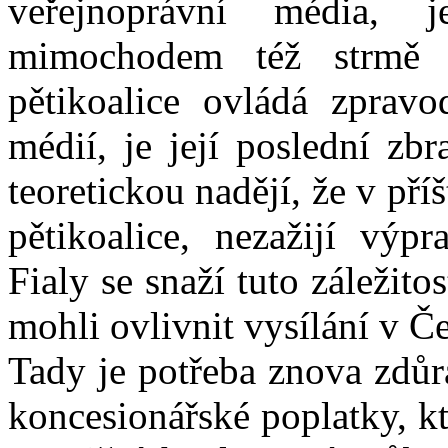
veřejnoprávní média, j
mimochodem též strmě k
pětikoalice ovládá zpravod
médií, je její poslední zb
teoretickou nadějí, že v pří
pětikoalice, nezažijí výpr
Fialy se snaží tuto záležitost
mohli ovlivnit vysílání v Č
Tady je potřeba znova zdůra
koncesionářské poplatky, kte