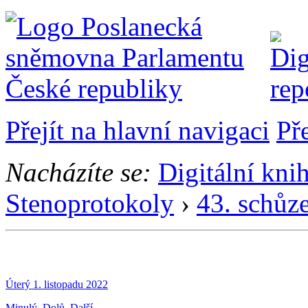
Přejít na hlavní navigaci
Př
Nacházíte se:
Digitální kni
Stenoprotokoly
›
43. schůz
Úterý 1. listopadu 2022
Minulý
Dolů
Další