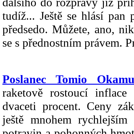
dalšího do rozpravy již při
tudíž... Ještě se hlásí pa
předsedo. Můžete, ano, nik
se s přednostním právem. P
Poslanec Tomio Okamu
raketově rostoucí inflac
dvaceti procent. Ceny zák
ještě mnohem rychlejším 
potravin a pohonných hmot.