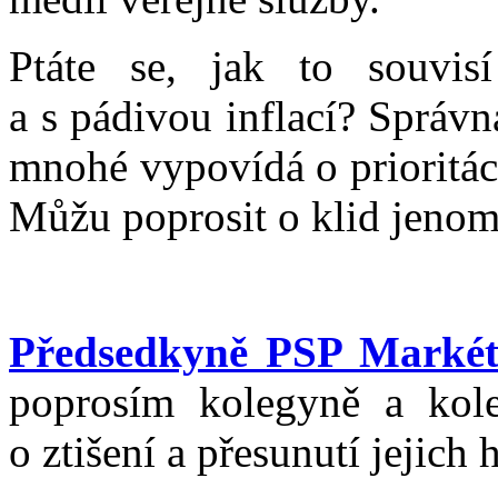
Ptáte se, jak to souvis
a s pádivou inflací? Správn
mnohé vypovídá o prioritách
Můžu poprosit o klid jeno
Předsedkyně PSP Marké
poprosím kolegyně a kole
o ztišení a přesunutí jejich