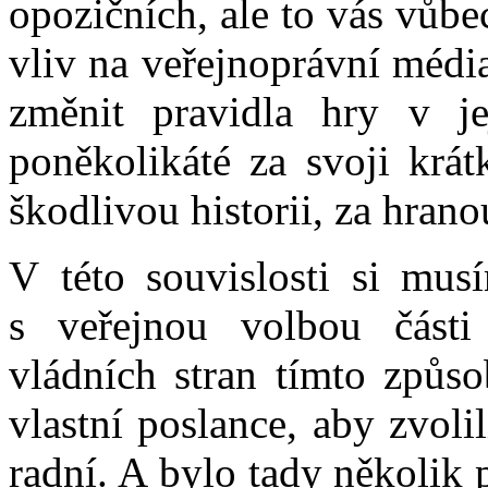
opozičních, ale to vás vůbec
vliv na veřejnoprávní média
změnit pravidla hry v j
poněkolikáté za svoji krát
škodlivou historii, za hrano
V této souvislosti si mu
s veřejnou volbou části
vládních stran tímto způso
vlastní poslance, aby zvoli
radní. A bylo tady několik p