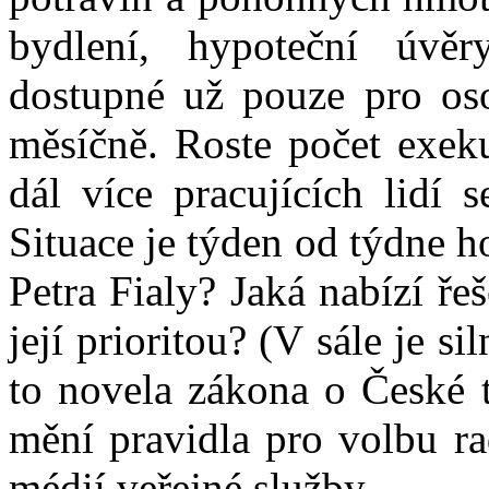
bydlení, hypoteční úvě
dostupné už pouze pro os
měsíčně. Roste počet exeku
dál více pracujících lidí 
Situace je týden od týdne ho
Petra Fialy? Jaká nabízí ře
její prioritou? (V sále je s
to novela zákona o České t
mění pravidla pro volbu ra
médií veřejné služby.