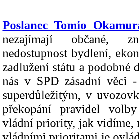
Poslanec Tomio Okamur
nezajímají občané, zn
nedostupnost bydlení, eko
zadlužení státu a podobné de
nás v SPD zásadní věci -
superdůležitým, v uvozov
překopání pravidel volb
vládní priority, jak vidíme,
vládními prioritami je ovlá