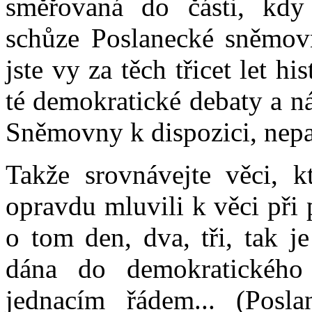
směřovaná do části, kdy
schůze Poslanecké sněmovn
jste vy za těch třicet let h
té demokratické debaty a n
Sněmovny k dispozici, nepat
Takže srovnávejte věci, k
opravdu mluvili k věci při 
o tom den, dva, tři, tak je
dána do demokratického
jednacím řádem... (Posl