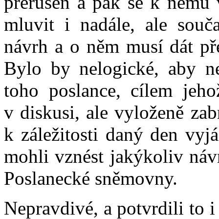
přerušen a pak se k němu v
mluvit i nadále, ale souč
návrh a o něm musí dát pře
Bylo by nelogické, aby ne
toho poslance, cílem jeho
v diskusi, ale vyloženě za
k záležitosti daný den vyj
mohli vznést jakýkoliv náv
Poslanecké sněmovny.
Nepravdivé, a potvrdili to i