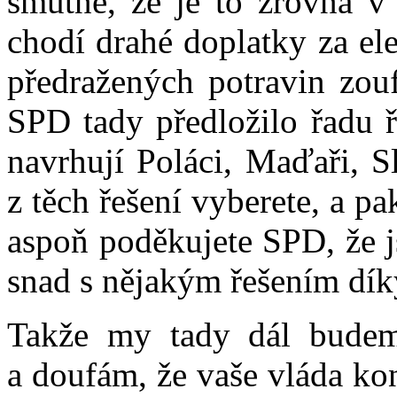
smutné, že je to zrovna v 
chodí drahé doplatky za ele
předražených potravin zouf
SPD tady předložilo řadu ř
navrhují Poláci, Maďaři, S
z těch řešení vyberete, a p
aspoň poděkujete SPD, že j
snad s nějakým řešením dík
Takže my tady dál budeme
a doufám, že vaše vláda ko