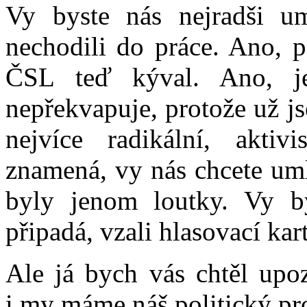
Vy byste nás nejradši um
nechodili do práce. Ano,
ČSL teď kýval. Ano, j
nepřekvapuje, protože už jse
nejvíce radikální, aktivi
znamená, vy nás chcete uml
byly jenom loutky. Vy b
připadá, vzali hlasovací kart
Ale já bych vás chtěl upoz
i my máme náš politický pro