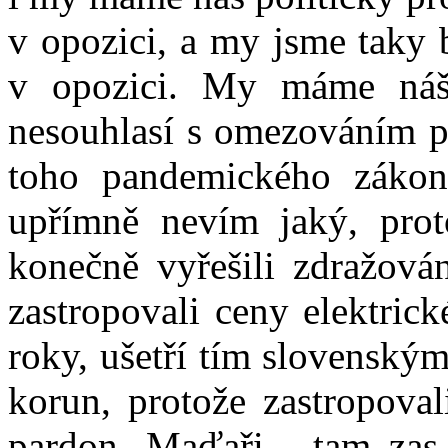
v opozici, a my jsme taky
v opozici. My máme náš
nesouhlasí s omezováním p
toho pandemického zákon
upřímně nevím jaký, prot
konečně vyřešili zdražová
zastropovali ceny elektric
roky, ušetří tím slovenský
korun, protože zastropoval
pardon, Maďaři - tam zas