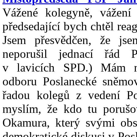
Vážené kolegyně, vážení 
předsedající bych chtěl re
Jsem přesvědčen, že js
neporušil jednací řád 
v lavicích SPD.) Mám na
odboru Poslanecké sněmov
řadou kolegů z vedení P
myslím, že kdo tu porušo
Okamura, který svými obst
demokratické diskusi v Pos