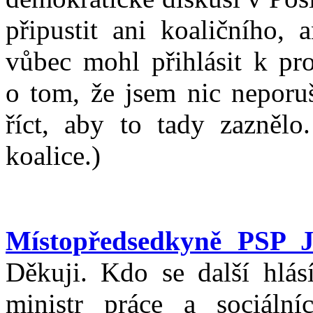
připustit ani koaličního, 
vůbec mohl přihlásit k pr
o tom, že jsem nic neporuš
říct, aby to tady zaznělo
koalice.)
Místopředsedkyně PSP 
Děkuji. Kdo se další hlás
ministr práce a sociáln