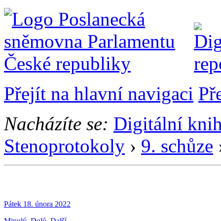
Přejít na hlavní navigaci
Př
Nacházíte se:
Digitální kni
Stenoprotokoly
›
9. schůze
Pátek 18. února 2022
Minulý
Dolů
Další