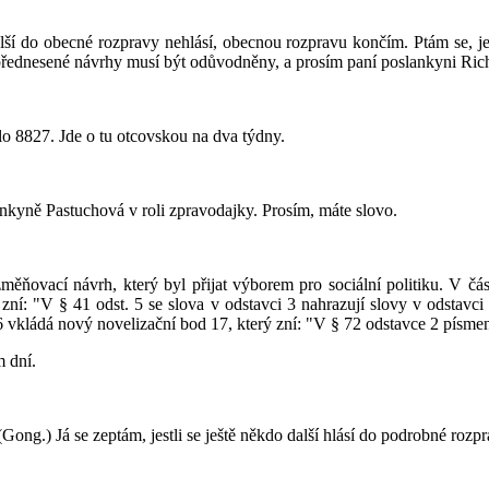
alší do obecné rozpravy nehlásí, obecnou rozpravu končím. Ptám se, j
řednesené návrhy musí být odůvodněny, a prosím paní poslankyni Richt
o 8827. Jde o tu otcovskou na dva týdny.
slankyně Pastuchová v roli zpravodajky. Prosím, máte slovo.
měňovací návrh, který byl přijat výborem pro sociální politiku. V čás
zní: "V § 41 odst. 5 se slova v odstavci 3 nahrazují slovy v odstavci
6 vkládá nový novelizační bod 17, který zní: "V § 72 odstavce 2 písmen
m dní.
 (Gong.) Já se zeptám, jestli se ještě někdo další hlásí do podrobné r