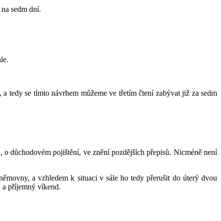
í na sedm dní.
le.
n, a tedy se tímto návrhem můžeme ve třetím čtení zabývat již za sedm
, o důchodovém pojištění, ve znění pozdějších přepisů. Nicméně není
 Sněmovny, a vzhledem k situaci v sále ho tedy přerušit do úterý dvou
 a příjemný víkend.