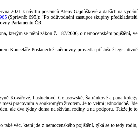
 června 2021 k návrhu poslanců Aleny Gajdůškové a dalších na vydání
965
(Správně: 695.): "Po odůvodnění zástupce skupiny předkladatelů
ěmovny Parlamentu ČR
na, kterým se mění zákon č. 187/2006, o nemocenském pojištění, ve
orem Kanceláře Poslanecké sněmovny provedla příslušné legislativně
legyně Kovářové, Pastuchové, Golasowské, Šafránkové a pana kolegy
hy mezi pracovním a soukromým životem. Je to velmi jednoduché. Jde
týden, ale dva týdny doma na sžívání rodiny a na podporu. Takže je to
 také věc, která jde z nemocenského pojištění, týká se to tedy rodin,