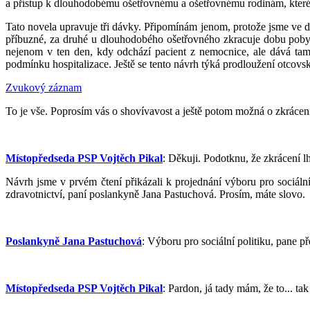
a přístup k dlouhodobému ošetřovnému a ošetřovnému rodinám, které
Tato novela upravuje tři dávky. Připomínám jenom, protože jsme ve dr
příbuzné, za druhé u dlouhodobého ošetřovného zkracuje dobu poby
nejenom v ten den, kdy odchází pacient z nemocnice, ale dává tam d
podmínku hospitalizace. Ještě se tento návrh týká prodloužení otcovsk
Zvukový záznam
To je vše. Poprosím vás o shovívavost a ještě potom možná o zkrácen
Místopředseda PSP Vojtěch Pikal
: Děkuji. Podotknu, že zkrácení l
Návrh jsme v prvém čtení přikázali k projednání výboru pro sociál
zdravotnictví, paní poslankyně Jana Pastuchová. Prosím, máte slovo.
Poslankyně Jana Pastuchová
: Výboru pro sociální politiku, pane př
Místopředseda PSP Vojtěch Pikal
: Pardon, já tady mám, že to... ta