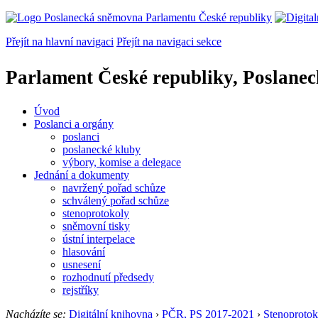
Přejít na hlavní navigaci
Přejít na navigaci sekce
Parlament České republiky, Poslane
Úvod
Poslanci a orgány
poslanci
poslanecké kluby
výbory, komise a delegace
Jednání a dokumenty
navržený pořad schůze
schválený pořad schůze
stenoprotokoly
sněmovní tisky
ústní interpelace
hlasování
usnesení
rozhodnutí předsedy
rejstříky
Nacházíte se:
Digitální knihovna
›
PČR, PS 2017-2021
›
Stenoprotok