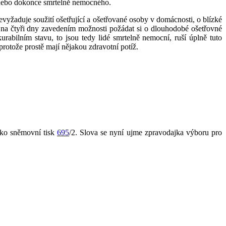
 nebo dokonce smrtelně nemocného.
vyžaduje soužití ošetřující a ošetřované osoby v domácnosti, o blízké
na čtyři dny zavedením možnosti požádat si o dlouhodobé ošetřovné
rabilním stavu, to jsou tedy lidé smrtelně nemocní, ruší úplně tuto
protože prostě mají nějakou zdravotní potíž.
ako sněmovní tisk
695
/2. Slova se nyní ujme zpravodajka výboru pro