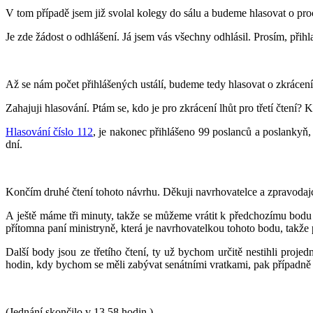
V tom případě jsem již svolal kolegy do sálu a budeme hlasovat o proc
Je zde žádost o odhlášení. Já jsem vás všechny odhlásil. Prosím, přih
Až se nám počet přihlášených ustálí, budeme tedy hlasovat o zkrácení 
Zahajuji hlasování. Ptám se, kdo je pro zkrácení lhůt pro třetí čtení? 
Hlasování číslo 112
, je nakonec přihlášeno 99 poslanců a poslankyň, 
dní.
Končím druhé čtení tohoto návrhu. Děkuji navrhovatelce a zpravodaj
A ještě máme tři minuty, takže se můžeme vrátit k předchozímu bodu
přítomna paní ministryně, která je navrhovatelkou tohoto bodu, takže
Další body jsou ze třetího čtení, ty už bychom určitě nestihli proje
hodin, kdy bychom se měli zabývat senátními vratkami, pak případně 
(Jednání skončilo v 13.58 hodin.)