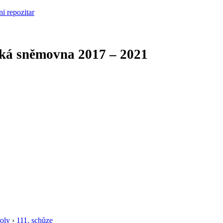
cká sněmovna
2017 – 2021
oly
›
111. schůze