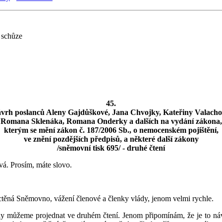
 schůze
45.
vrh poslanců Aleny Gajdůškové, Jana Chvojky, Kateřiny Valacho
Romana Sklenáka, Romana Onderky a dalších na vydání zákona,
kterým se mění zákon č. 187/2006 Sb., o nemocenském pojištění,
ve znění pozdějších předpisů, a některé další zákony
/sněmovní tisk 695/ - druhé čtení
á. Prosím, máte slovo.
 ctěná Sněmovno, vážení členové a členky vlády, jenom velmi rychle.
tedy můžeme projednat ve druhém čtení. Jenom připomínám, že je to ná