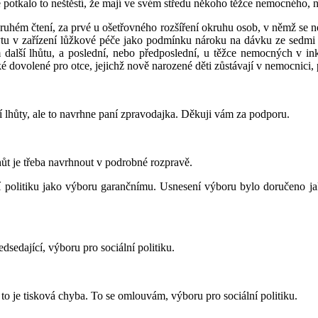
 potkalo to neštěstí, že mají ve svém středu někoho těžce nemocného,
uhém čtení, za prvé u ošetřovného rozšíření okruhu osob, v němž se ne
tu v zařízení lůžkové péče jako podmínku nároku na dávku ze sedmi 
alší lhůtu, a poslední, nebo předposlední, u těžce nemocných v inku
é dovolené pro otce, jejichž nově narozené děti zůstávají v nemocnici, 
í lhůty, ale to navrhne paní zpravodajka. Děkuji vám za podporu.
hůt je třeba navrhnout v podrobné rozpravě.
ní politiku jako výboru garančnímu. Usnesení výboru bylo doručeno j
edsedající, výboru pro sociální politiku.
k to je tisková chyba. To se omlouvám, výboru pro sociální politiku.