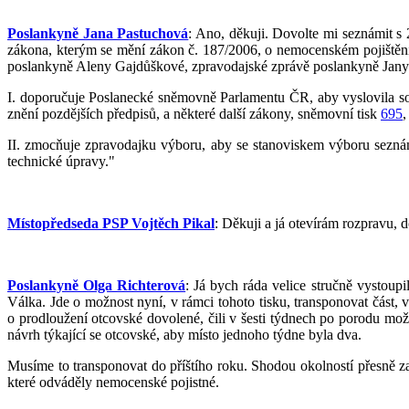
Poslankyně Jana Pastuchová
: Ano, děkuji. Dovolte mi seznámit s
zákona, kterým se mění zákon č. 187/2006, o nemocenském pojištění,
poslankyně Aleny Gajdůškové, zpravodajské zprávě poslankyně Jany 
I. doporučuje Poslanecké sněmovně Parlamentu ČR, aby vyslovila s
znění pozdějších předpisů, a některé další zákony, sněmovní tisk
695
,
II. zmocňuje zpravodajku výboru, aby se stanoviskem výboru seznám
technické úpravy."
Místopředseda PSP Vojtěch Pikal
: Děkuji a já otevírám rozpravu, 
Poslankyně Olga Richterová
: Já bych ráda velice stručně vysto
Válka. Jde o možnost nyní, v rámci tohoto tisku, transponovat čás
o prodloužení otcovské dovolené, čili v šesti týdnech po porodu možn
návrh týkající se otcovské, aby místo jednoho týdne byla dva.
Musíme to transponovat do příštího roku. Shodou okolností přesně za 
které odváděly nemocenské pojistné.