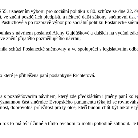
 255. usnesením výboru pro sociální politiku z 80. schůze ze dne 22.
 ve znění pozdějších předpisů, a některé další zákony, sněmovní tisk
Pastuchové a po rozpravě výbor pro sociální politiku Poslanecké sn
ouhlas s návrhem poslanců Aleny Gajdůškové a dalších na vydání záko
 ve znění přijatého pozměňujícího návrhu;
ila schůzi Poslanecké sněmovny a ve spolupráci s legislativním odb
do které je přihlášena paní poslankyně Richterová.
upila s pozměňovacím návrhem, který zde předkládám i jmény paní ko
t, významnou část směrnice Evropského parlamentu týkající se rovnová
ost, dobrovolná příležitost pro ty otce, kteří budou chtít být nikoliv 
rok to má být účinné a tímto bychom to mohli pohodlně stihnout. Je to