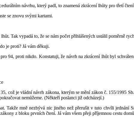
edurálním návrhu, který padl, to znamená zkrácení lhůty pro třetí čten
laste se znovu svými kartami.
lhůt. Tak vypadá to, že se nám počet přihlášených ustálil poměrně rych
Kdo je proti? Já vám děkuji.
pro 94, proti nikdo. Konstatuji, že návrh na zkrácení lhůt byl schvále
ce
 35, což je vládní návrh zákona, kterým se mění zákon č. 155/1995 Sb.
 pokračovat nemůžeme. (Někteří poslanci již odcházejí.)
dnat. Takže mně nezbývá nic jiného než přerušit v tuto chvíli jednání
zákony z bloku prvních čtení. Já vám všem přeji příjemnou cestu domů