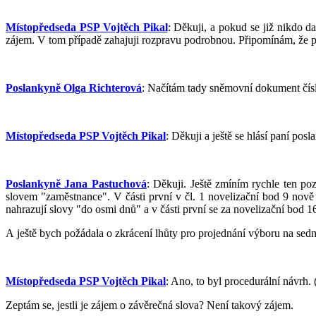
Místopředseda PSP Vojtěch Pikal
: Děkuji, a pokud se již nikdo d
zájem. V tom případě zahajuji rozpravu podrobnou. Připomínám, že p
Poslankyně Olga Richterová
: Načítám tady sněmovní dokument čísl
Místopředseda PSP Vojtěch Pikal
: Děkuji a ještě se hlásí paní po
Poslankyně Jana Pastuchová
: Děkuji. Ještě zmíním rychle ten poz
slovem "zaměstnance". V části první v čl. 1 novelizační bod 9 nově 
nahrazují slovy "do osmi dnů" a v části první se za novelizační bod 1
A ještě bych požádala o zkrácení lhůty pro projednání výboru na sed
Místopředseda PSP Vojtěch Pikal
: Ano, to byl procedurální návrh.
Zeptám se, jestli je zájem o závěrečná slova? Není takový zájem.