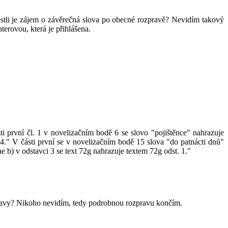
estli je zájem o závěrečná slova po obecné rozpravě? Nevidím takový
erovou, která je přihlášena.
ti první čl. 1 v novelizačním bodě 6 se slovo "pojištěnce" nahrazuje
 4." V části první se v novelizačním bodě 15 slova "do patnácti dnů"
e b) v odstavci 3 se text 72g nahrazuje textem 72g odst. 1."
ozpravy? Nikoho nevidím, tedy podrobnou rozpravu končím.