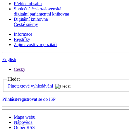
Přehled obsahu
Společná česko-slovenská
digitální parlamentní knihovna
Digitální knihovna
České sněmy
Informace
Rejstříky
Zajímavosti v repozitáři
English
Česky
Hledat
Plnotextové vyhledávání
Přihlásit/registrovat se do ISP
Mapa webu
Nápověda
Odběr RSS